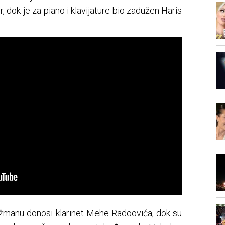
, dok je za piano i klavijature bio zadužen Haris
nžmanu donosi klarinet Mehe Radoovića, dok su