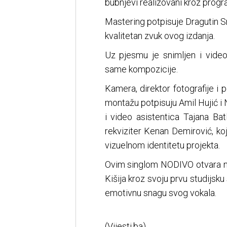
bubnjevi realizovani kroz progr
Mastering potpisuje Dragutin 
kvalitetan zvuk ovog izdanja.
Uz pjesmu je snimljen i video
same kompozicije.
Kamera, direktor fotografije i 
montažu potpisuju Amil Hujić i 
i video asistentica Tajana Bat
rekviziter Kenan Demirović, k
vizuelnom identitetu projekta.
Ovim singlom NODIVO otvara no
Kišija kroz svoju prvu studijsk
emotivnu snagu svog vokala.
(Vijesti.ba)