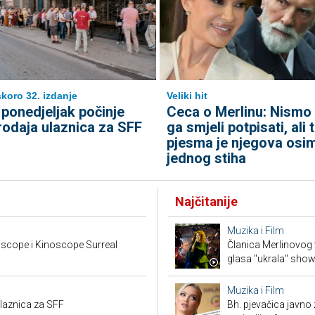
koro 32. izdanje
Veliki hit
 ponedjeljak počinje
Ceca o Merlinu: Nismo
rodaja ulaznica za SFF
ga smjeli potpisati, ali 
pjesma je njegova osi
jednog stiha
Najčitanije
Muzika i Film
scope i Kinoscope Surreal
Članica Merlinovog 
glasa "ukrala" sho
Muzika i Film
ulaznica za SFF
Bh. pjevačica javno z