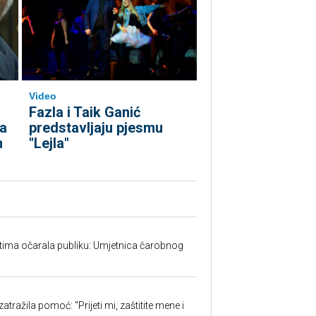
Video
Fazla i Taik Ganić
predstavljaju pjesmu
ta
"Lejla"
m
tima očarala publiku: Umjetnica čarobnog
w
atražila pomoć: "Prijeti mi, zaštitite mene i