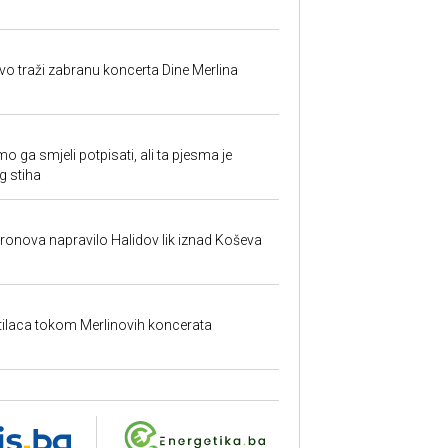
evo traži zabranu koncerta Dine Merlina
o ga smjeli potpisati, ali ta pjesma je
g stiha
dronova napravilo Halidov lik iznad Koševa
etilaca tokom Merlinovih koncerata