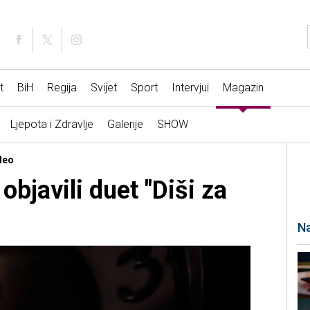
t
BiH
Regija
Svijet
Sport
Intervjui
Magazin
Ljepota i Zdravlje
Galerije
SHOW
deo
bjavili duet "Diši za
Na