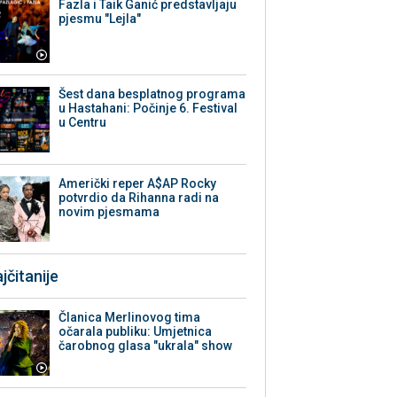
Fazla i Taik Ganić predstavljaju
pjesmu "Lejla"
Šest dana besplatnog programa
u Hastahani: Počinje 6. Festival
u Centru
Američki reper A$AP Rocky
potvrdio da Rihanna radi na
novim pjesmama
jčitanije
Članica Merlinovog tima
očarala publiku: Umjetnica
čarobnog glasa "ukrala" show