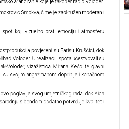
amsko aranžiranje koje je također radio Voloder.
Smokrović Smokva, čime je zaokružen moderan i
 spot koji vizuelno prati emociju i atmosferu
postprodukcija povjereni su Farisu Kruščici, dok
Nihad Voloder. U realizaciji spota učestvovali su
lak-Voloder, vizažistica Mirana Kećo te glavni
oji su svojim angažmanom doprinijeli konačnom
vo poglavlje svog umjetničkog rada, dok Aida
u saradnju s bendom dodatno potvrđuje kvalitet i