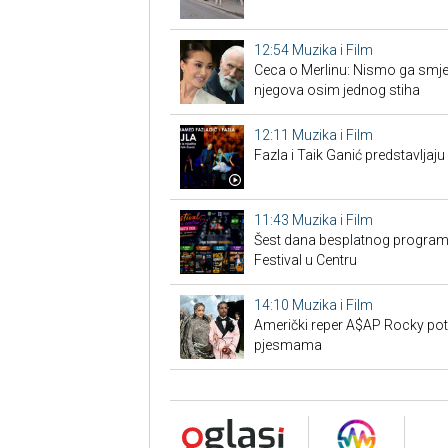
12:54
Muzika i Film
Ceca o Merlinu: Nismo ga smjeli 
njegova osim jednog stiha
12:11
Muzika i Film
Fazla i Taik Ganić predstavljaju
11:43
Muzika i Film
Šest dana besplatnog programa
Festival u Centru
14:10
Muzika i Film
Američki reper A$AP Rocky pot
pjesmama