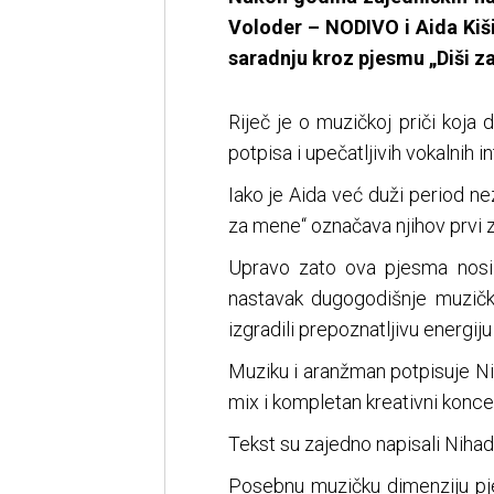
Voloder – NODIVO i Aida Kišij
saradnju kroz pjesmu „Diši z
Riječ je o muzičkoj priči koja
potpisa i upečatljivih vokalnih in
Iako je Aida već duži period n
za mene“ označava njihov prvi za
Upravo zato ova pjesma nosi p
nastavak dugogodišnje muzičk
izgradili prepoznatljivu energi
Muziku i aranžman potpisuje Nih
mix i kompletan kreativni konc
Tekst su zajedno napisali Nihad
Posebnu muzičku dimenziju pje