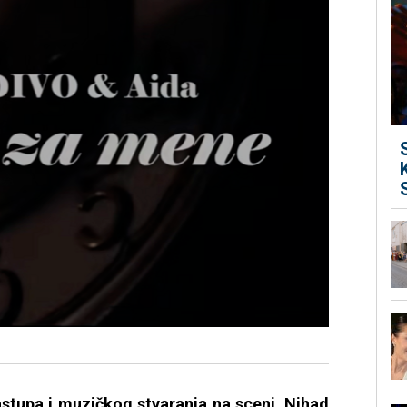
stupa i muzičkog stvaranja na sceni, Nihad