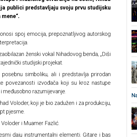
a publici predstavljaju svoju prvu studijsku
a mene“.
 donosi spoj emocija, prepoznatljivog autorskog
terpretacija.
ezaobilazan ženski vokal Nihadovog benda, „Diši
jednički studijski projekat.
osebnu simboliku, ali i predstavlja prirodan
e povezanosti izvođača koji su kroz nastupe
ju i međusobno razumijevanje.
Na
ad Voloder, koji je bio zadužen i za produkciju,
ept pjesme.
 Voloder i Muamer Fazlić.
smi daju instrumentalni elementi. Gitare i bas