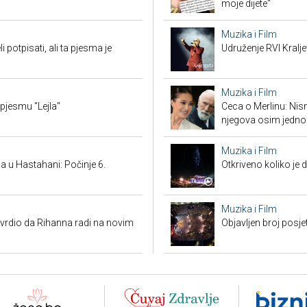
moje dijete"
Muzika i Film
potpisati, ali ta pjesma je
Udruženje RVI Kralj
Muzika i Film
 pjesmu "Lejla"
Ceca o Merlinu: Nism
njegova osim jedno
Muzika i Film
 u Hastahani: Počinje 6.
Otkriveno koliko je 
Muzika i Film
vrdio da Rihanna radi na novim
Objavljen broj posj