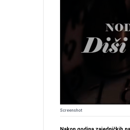
Screenshot
Nakon godina zajedničkih na