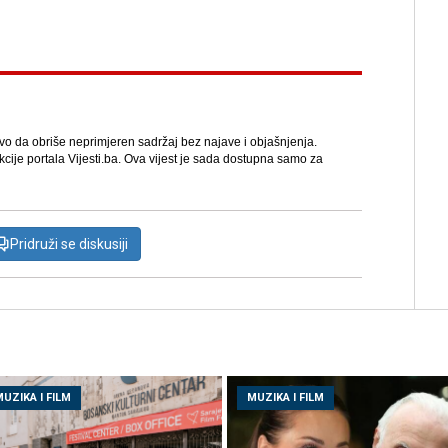
avo da obriše neprimjeren sadržaj bez najave i objašnjenja.
kcije portala Vijesti.ba. Ova vijest je sada dostupna samo za
Pridruži se diskusiji
UZIKA I FILM
MUZIKA I FILM