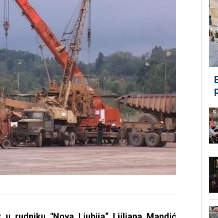
k u rudniku "Nova Ljubija“ Ljiljana Mandić