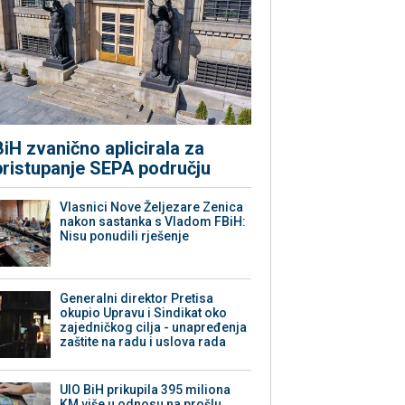
BiH zvanično aplicirala za
pristupanje SEPA području
Vlasnici Nove Željezare Zenica
nakon sastanka s Vladom FBiH:
Nisu ponudili rješenje
Generalni direktor Pretisa
okupio Upravu i Sindikat oko
zajedničkog cilja - unapređenja
zaštite na radu i uslova rada
UIO BiH prikupila 395 miliona
KM više u odnosu na prošlu