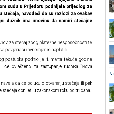
m sudu u Prijedoru podnijela prijedlog za
u stečaja, navodeći da su razlozi za ovakav
ajni dužnik ima imovinu da namiri stečajne
osnov za stečaj zbog platežne nesposobnosti te
se povjerioci ravnomjerno naplatili.
nog postupka podnio je 4. marta tekuće godine
 lice ovlašteno za zastupanje rudnika "Nova
Na
 navela da će odluku o otvaranju stečaja ili pak
e stečaja donijeti u zakonskom roku od tri dana.