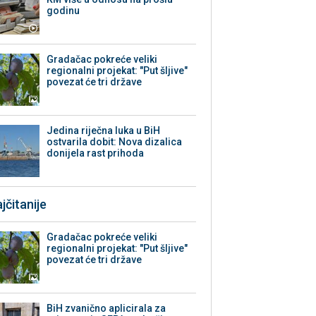
godinu
Gradačac pokreće veliki
regionalni projekat: "Put šljive"
povezat će tri države
Jedina riječna luka u BiH
ostvarila dobit: Nova dizalica
donijela rast prihoda
jčitanije
Gradačac pokreće veliki
regionalni projekat: "Put šljive"
povezat će tri države
BiH zvanično aplicirala za