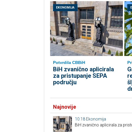
EKONOMIJA
Potvrdila CBBiH
Pr
BiH zvanično aplicirala
G
za pristupanje SEPA
r
području
š
d
Najnovije
10:18
Ekonomija
BiH zvanično aplicirala za pri