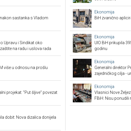
Ekonomija
a nakon sastanka s Vladom
BiH zvanično aplici
Ekonomija
io Upravu i Sindikat oko
UIO BiH prikupila 3
zaštite na radu i uslova rada
godinu
Ekonomija
KM više u odnosu na prošlu
Generalni direktor P
zajedničkog cilja - 
Ekonomija
ni projekat: "Put šljive" povezat
Vlasnici Nove Želj
FBiH: Nisu ponudili 
ila dobit: Nova dizalica donijela