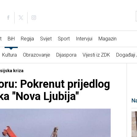
t
BiH
Regija
Svijet
Sport
Intervjui
Magazin
Kultura
Obrazovanje
Dijaspora
Vijesti iz ZDK
Događaji
sijska kriza
oru: Pokrenut prijedlog
ka "Nova Ljubija"
Na