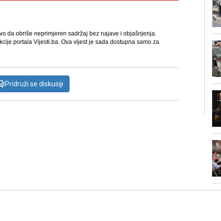
avo da obriše neprimjeren sadržaj bez najave i objašnjenja.
kcije portala Vijesti.ba. Ova vijest je sada dostupna samo za
Pridruži se diskusiji