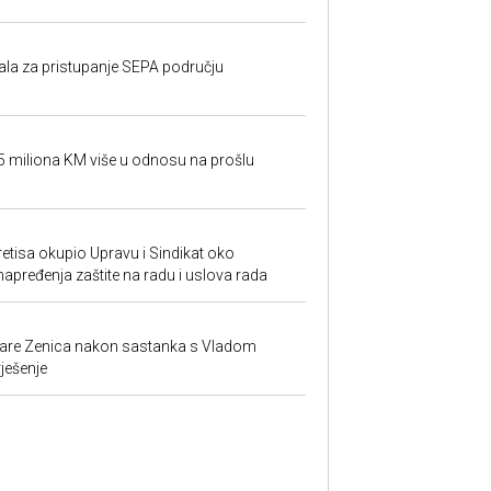
rala za pristupanje SEPA području
95 miliona KM više u odnosu na prošlu
retisa okupio Upravu i Sindikat oko
unapređenja zaštite na radu i uslova rada
ezare Zenica nakon sastanka s Vladom
rješenje