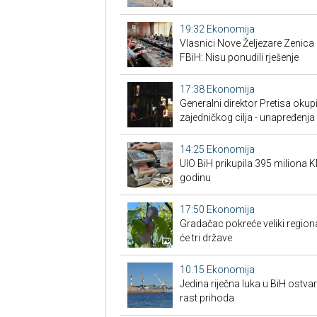
19:32
Ekonomija
Vlasnici Nove Željezare Zenic
FBiH: Nisu ponudili rješenje
17:38
Ekonomija
Generalni direktor Pretisa okup
zajedničkog cilja - unapređenja 
14:25
Ekonomija
UIO BiH prikupila 395 miliona 
godinu
17:50
Ekonomija
Gradačac pokreće veliki regional
će tri države
10:15
Ekonomija
Jedina riječna luka u BiH ostvar
rast prihoda