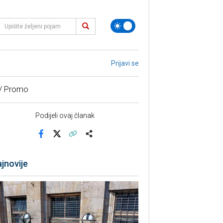
Prijavi se
 / Promo
Podijeli ovaj članak
Facebook
X
Kopiraj link
Više
jnovije