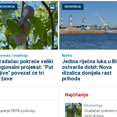
EKONOMIJA
EKONOMIJA
ivreda i tradicija
Brčko
radačac pokreće veliki
Jedina riječna luka u B
egionalni projekat: "Put
ostvarila dobit: Nova
ljive" povezat će tri
dizalica donijela rast
ržave
prihoda
Najčitanije
Ekonomija
stupanje SEPA području
Gradačac pokreće vel
će tri države