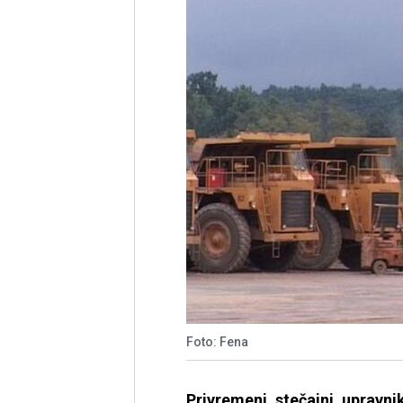
Foto: Fena
Privremeni stečajni upravni