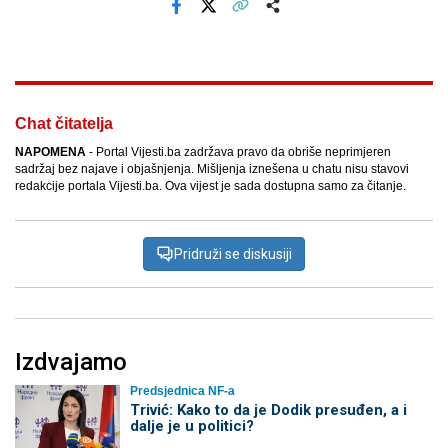
Facebook
X
Kopiraj link
Više
Chat čitatelja
NAPOMENA
- Portal Vijesti.ba zadržava pravo da obriše neprimjeren
sadržaj bez najave i objašnjenja. Mišljenja iznešena u chatu nisu stavovi
redakcije portala Vijesti.ba. Ova vijest je sada dostupna samo za čitanje.
Pridruži se diskusiji
Izdvajamo
Predsjednica NF-a
Trivić: Kako to da je Dodik presuđen, a i
dalje je u politici?