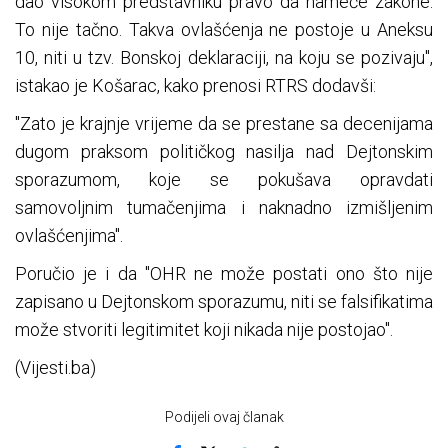
dao visokom predstavniku pravo da nameće zakone.
To nije tačno. Takva ovlašćenja ne postoje u Aneksu
10, niti u tzv. Bonskoj deklaraciji, na koju se pozivaju",
istakao je Košarac, kako prenosi RTRS dodavši:
"Zato je krajnje vrijeme da se prestane sa decenijama
dugom praksom političkog nasilja nad Dejtonskim
sporazumom, koje se pokušava opravdati
samovoljnim tumačenjima i naknadno izmišljenim
ovlašćenjima".
Poručio je i da "OHR ne može postati ono što nije
zapisano u Dejtonskom sporazumu, niti se falsifikatima
može stvoriti legitimitet koji nikada nije postojao".
(Vijesti.ba)
Podijeli ovaj članak