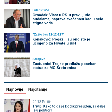
Lider PDP-a
Crnadak: Vlast u RS-u pravi ljude
budalama, naprave svečanost kad u selo
stigne voda
"Zašto baš 12-12-12?"
Konaković: Pogazili su ono što je
učinjeno za Hrvate u BiH
Sarajevo
Zastupnici Trojke predlažu poseban
status za MC Srebrenica
Najnovije
Najčitanije
20:13
Politika
Trivić: Kako to da je Dodik presuđen, a i dalje
je u politici?