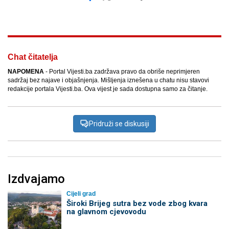
Facebook
X
Kopiraj link
Više
Chat čitatelja
NAPOMENA
- Portal Vijesti.ba zadržava pravo da obriše neprimjeren
sadržaj bez najave i objašnjenja. Mišljenja iznešena u chatu nisu stavovi
redakcije portala Vijesti.ba. Ova vijest je sada dostupna samo za čitanje.
Pridruži se diskusiji
Izdvajamo
Cijeli grad
Široki Brijeg sutra bez vode zbog kvara
na glavnom cjevovodu