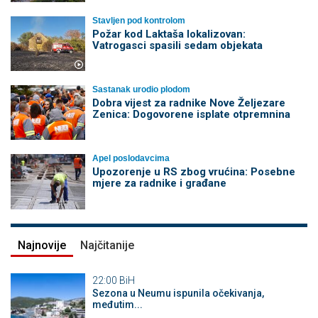
Stavljen pod kontrolom
Požar kod Laktaša lokalizovan:
Vatrogasci spasili sedam objekata
Sastanak urodio plodom
Dobra vijest za radnike Nove Željezare
Zenica: Dogovorene isplate otpremnina
Apel poslodavcima
Upozorenje u RS zbog vrućina: Posebne
mjere za radnike i građane
Najnovije
Najčitanije
22:00
BiH
Sezona u Neumu ispunila očekivanja,
međutim...