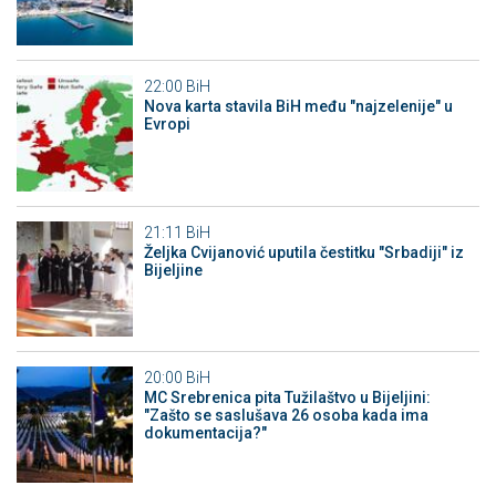
22:00
BiH
Nova karta stavila BiH među "najzelenije" u
Evropi
21:11
BiH
Željka Cvijanović uputila čestitku "Srbadiji" iz
Bijeljine
20:00
BiH
MC Srebrenica pita Tužilaštvo u Bijeljini:
"Zašto se saslušava 26 osoba kada ima
dokumentacija?"