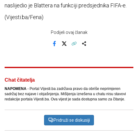
naslijedio je Blattera na funkciji predsjednika FIFA-e.
(Vijesti.ba/Fena)
Podijeli ovaj članak
Facebook
X
Kopiraj link
Više
Chat čitatelja
NAPOMENA
- Portal Vijesti.ba zadržava pravo da obriše neprimjeren
sadržaj bez najave i objašnjenja. Mišljenja iznešena u chatu nisu stavovi
redakcije portala Vijesti.ba. Ova vijest je sada dostupna samo za čitanje.
Pridruži se diskusiji