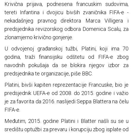
Krivična prijava, podnesena francuskim sudovima,
tereti Infantina i dvojicu bivših zvaničnika FIFA-e -
nekadašnjeg pravnog direktora Marca Villigera i
predsjednika revizorskog odbora Domenica Scalu, za
zlonamjerno krivično gonjenje.
U odvojenoj građanskoj tužbi, Platini, koji ima 70
godina, traži finansijsku odštetu od FIFA-e zbog
navodnih pokušaja da se blokira njegov izbor za
predsjednika te organizacije, piše BBC.
Platini, bivši kapiten reprezentacije Francuske, bio je
predsjednik UEFA-e od 2008. do 2015. godine i važio
je za favorita da 2016. naslijedi Seppa Blattera na čelu
FIFA-e.
Međutim, 2015. godine Platini i Blatter našli su se u
središtu optužbi za prevaru i korupciju zbog isplate od