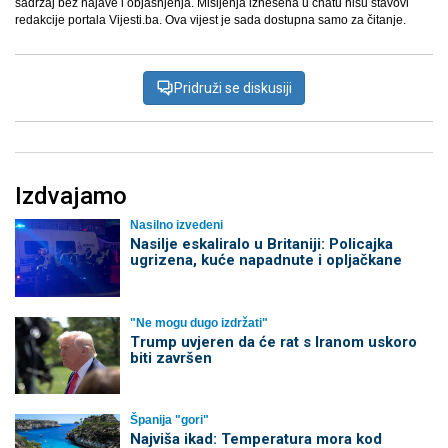
sadržaj bez najave i objašnjenja. Mišljenja iznešena u chatu nisu stavovi
redakcije portala Vijesti.ba. Ova vijest je sada dostupna samo za čitanje.
Pridruži se diskusiji
Izdvajamo
Nasilno izvedeni
Nasilje eskaliralo u Britaniji: Policajka
ugrizena, kuće napadnute i opljačkane
"Ne mogu dugo izdržati"
Trump uvjeren da će rat s Iranom uskoro
biti završen
Španija "gori"
Najviša ikad: Temperatura mora kod