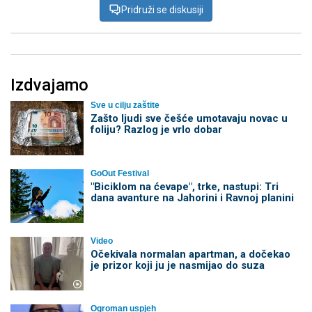
Pridruži se diskusiji
Izdvajamo
Sve u cilju zaštite
Zašto ljudi sve češće umotavaju novac u
foliju? Razlog je vrlo dobar
GoOut Festival
"Biciklom na ćevape", trke, nastupi: Tri
dana avanture na Jahorini i Ravnoj planini
Video
Očekivala normalan apartman, a dočekao
je prizor koji ju je nasmijao do suza
Ogroman uspjeh