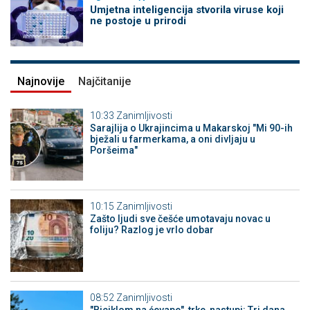
Umjetna inteligencija stvorila viruse koji
ne postoje u prirodi
Najnovije
Najčitanije
10:33
Zanimljivosti
Sarajlija o Ukrajincima u Makarskoj "Mi 90-ih
bježali u farmerkama, a oni divljaju u
Poršeima"
10:15
Zanimljivosti
Zašto ljudi sve češće umotavaju novac u
foliju? Razlog je vrlo dobar
08:52
Zanimljivosti
"Biciklom na ćevape", trke, nastupi: Tri dana