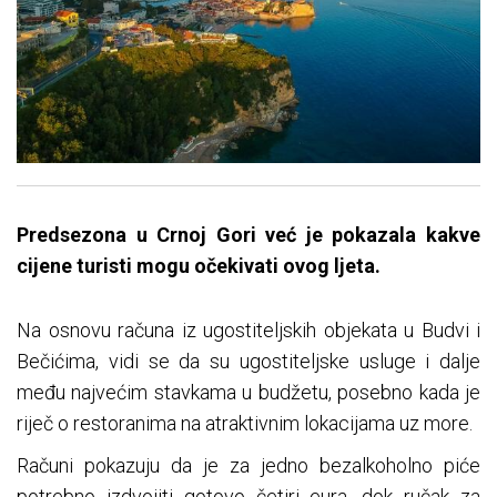
Predsezona u Crnoj Gori već je pokazala kakve
cijene turisti mogu očekivati ovog ljeta.
Na osnovu računa iz ugostiteljskih objekata u Budvi i
Bečićima, vidi se da su ugostiteljske usluge i dalje
među najvećim stavkama u budžetu, posebno kada je
riječ o restoranima na atraktivnim lokacijama uz more.
Računi pokazuju da je za jedno bezalkoholno piće
potrebno izdvojiti gotovo četiri eura, dok ručak za