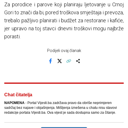
Za porodice i parove koji planiraju ljetovanje u Crnoj
Gori to znači da bi, pored troškova smještaja i prevoza,
trebalo pažljivo planirati i budžet za restorane i kafiće,
jer upravo na toj stavci dnevni troškovi mogu najbrže
porasti.
Podijeli ovaj članak
Facebook
X
Kopiraj link
Više
Chat čitatelja
NAPOMENA
- Portal Vijesti.ba zadržava pravo da obriše neprimjeren
sadržaj bez najave i objašnjenja. Mišljenja iznešena u chatu nisu stavovi
redakcije portala Vijesti.ba. Ova vijest je sada dostupna samo za čitanje.