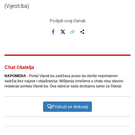
(Vijesti.ba)
Podijeli ovaj članak
Facebook
X
Kopiraj link
Više
Chat čitatelja
NAPOMENA
- Portal Vijesti.ba zadržava pravo da obriše neprimjeren
sadržaj bez najave i objašnjenja. Mišljenja iznešena u chatu nisu stavovi
redakcije portala Vijesti.ba. Ova vijest je sada dostupna samo za čitanje.
Pridruži se diskusiji