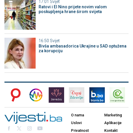
17:01
Svijet
Ratovi i El Nino prijete novim valom
poskupljenja hrane širom svijeta
16:50
Svijet
Bivša ambasadorica Ukrajine u SAD optužena
za korupciju
O nama
Marketing
Uslovi
Aplikacije
Privatnost
Kontakt