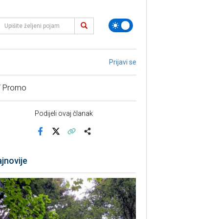
Prijavi se
/ Promo
Podijeli ovaj članak
Facebook
X
Kopiraj link
Više
jnovije