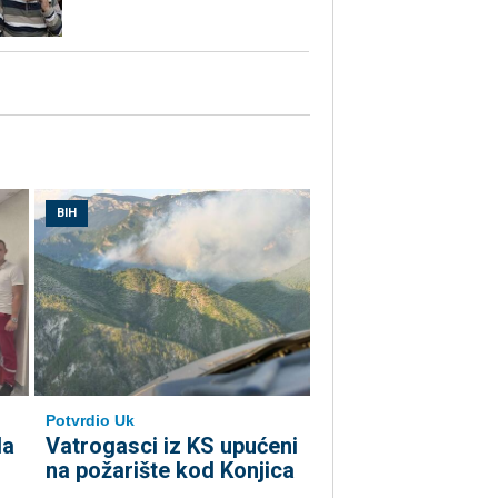
BIH
Potvrdio Uk
la
Vatrogasci iz KS upućeni
na požarište kod Konjica