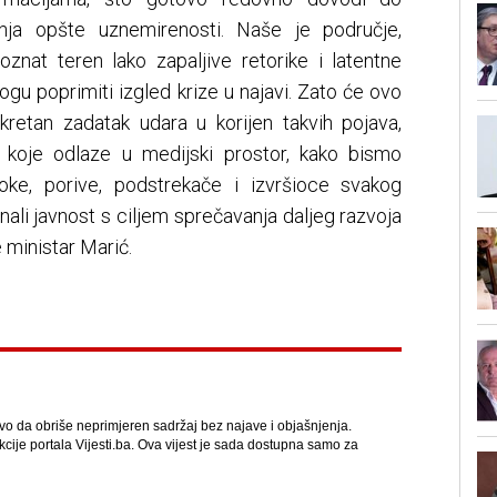
ranja opšte uznemirenosti. Naše je područje,
znat teren lako zapaljive retorike i latentne
ogu poprimiti izgled krize u najavi. Zato će ovo
nkretan zadatak udara u korijen takvih pojava,
 koje odlaze u medijski prostor, kako bismo
oke, porive, podstrekače i izvršioce svakog
nali javnost s ciljem sprečavanja daljeg razvoja
e ministar Marić.
avo da obriše neprimjeren sadržaj bez najave i objašnjenja.
kcije portala Vijesti.ba. Ova vijest je sada dostupna samo za