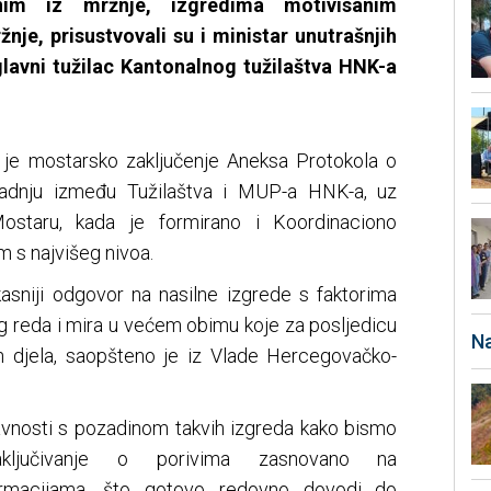
enim iz mržnje, izgredima motivisanim
je, prisustvovali su i ministar unutrašnjih
glavni tužilac Kantonalnog tužilaštva HNK-a
o je mostarsko zaključenje Aneksa Protokola o
radnju između Tužilaštva i MUP-a HNK-a, uz
staru, kada je formirano i Koordinaciono
m s najvišeg nivoa.
ikasniji odgovor na nasilne izgrede s faktorima
g reda i mira u većem obimu koje za posljedicu
Na
ih djela, saopšteno je iz Vlade Hercegovačko-
javnosti s pozadinom takvih izgreda kako bismo
 zaključivanje o porivima zasnovano na
formacijama, što gotovo redovno dovodi do