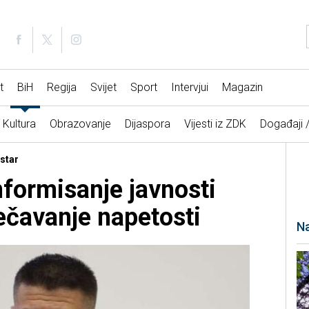
t
BiH
Regija
Svijet
Sport
Intervjui
Magazin
Kultura
Obrazovanje
Dijaspora
Vijesti iz ZDK
Događaji 
istar
nformisanje javnosti
ječavanje napetosti
Na