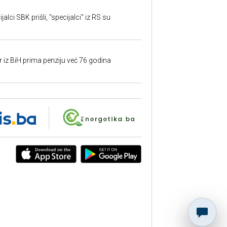
alci SBK prišli, "specijalci" iz RS su
r iz BiH prima penziju već 76 godina