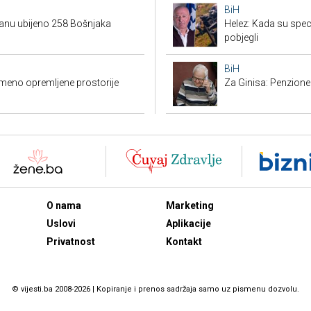
BiH
danu ubijeno 258 Bošnjaka
Helez: Kada su specij
pobjegli
BiH
emeno opremljene prostorije
Za Ginisa: Penzione
O nama
Marketing
Uslovi
Aplikacije
Privatnost
Kontakt
© vijesti.ba 2008-2026 | Kopiranje i prenos sadržaja samo uz pismenu dozvolu.