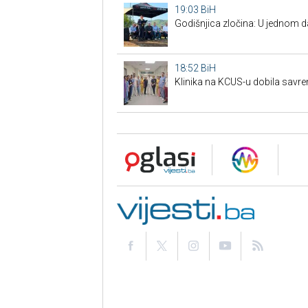
19:03
BiH
Godišnjica zločina: U jednom 
18:52
BiH
Klinika na KCUS-u dobila savr