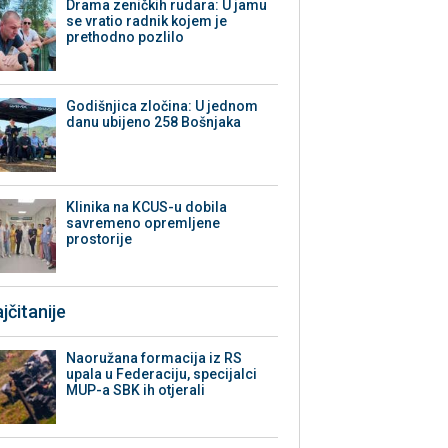
Drama zeničkih rudara: U jamu
se vratio radnik kojem je
prethodno pozlilo
Godišnjica zločina: U jednom
danu ubijeno 258 Bošnjaka
Klinika na KCUS-u dobila
savremeno opremljene
prostorije
jčitanije
Naoružana formacija iz RS
upala u Federaciju, specijalci
MUP-a SBK ih otjerali