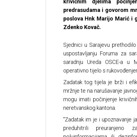
krivičnim djelima počinj
predrasudama i govorom mržn
poslova Hnk Marijo Marić i 
Zdenko Kovač.
Sjednici u Sarajevu prethodil
uspostavljanju Foruma za sa
saradnju Ureda OSCE-a u Mo
operativno tijelo s rukovođenje
Zadatak tog tijela je brži i ef
mržnje te na narušavanje javno
mogu imati počinjenje krivičn
neretvanskog kantona.
''Zadatak im je i upoznavanje 
preduhitrili preuranjeno
poluinformacijama ili dezin