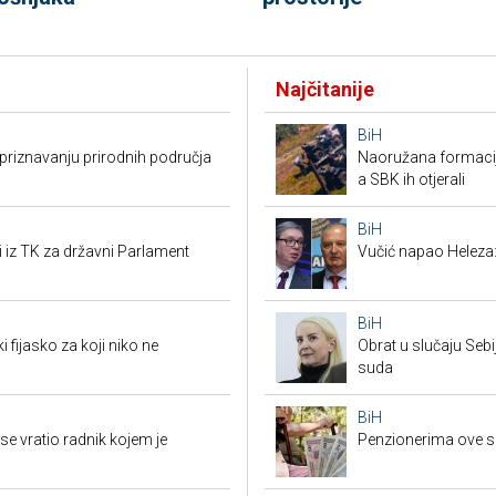
Najčitanije
BiH
riznavanju prirodnih područja
Naoružana formacija
a SBK ih otjerali
BiH
i iz TK za državni Parlament
Vučić napao Heleza:
BiH
i fijasko za koji niko ne
Obrat u slučaju Seb
suda
BiH
e vratio radnik kojem je
Penzionerima ove s