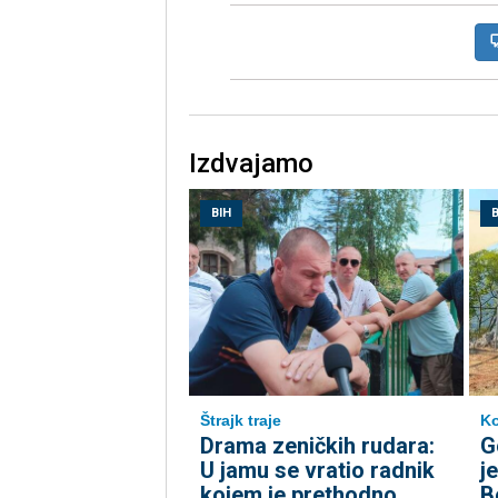
Izdvajamo
BIH
B
Štrajk traje
Ko
Drama zeničkih rudara:
G
U jamu se vratio radnik
j
kojem je prethodno
B