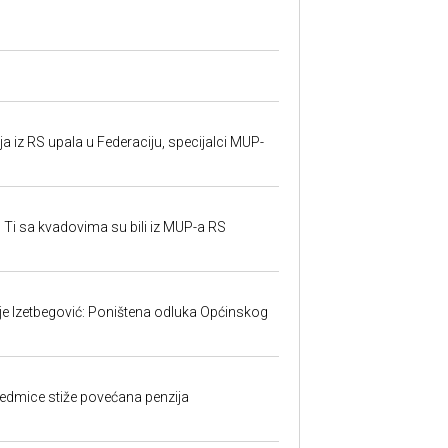
 iz RS upala u Federaciju, specijalci MUP-
 Ti sa kvadovima su bili iz MUP-a RS
ije Izetbegović: Poništena odluka Općinskog
edmice stiže povećana penzija