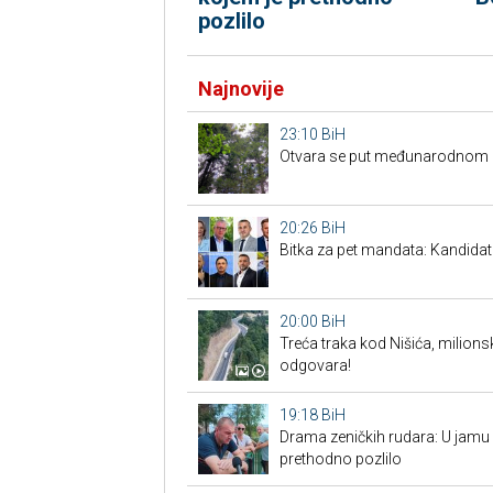
pozlilo
Najnovije
23:10
BiH
Otvara se put međunarodnom p
20:26
BiH
Bitka za pet mandata: Kandidat
20:00
BiH
Treća traka kod Nišića, milionsk
odgovara!
19:18
BiH
Drama zeničkih rudara: U jamu s
prethodno pozlilo