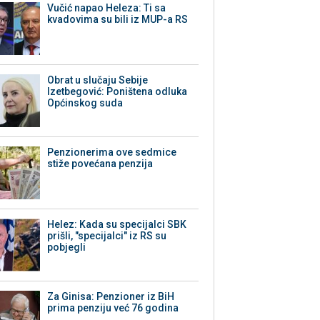
Vučić napao Heleza: Ti sa
kvadovima su bili iz MUP-a RS
Obrat u slučaju Sebije
Izetbegović: Poništena odluka
Općinskog suda
Penzionerima ove sedmice
stiže povećana penzija
Helez: Kada su specijalci SBK
prišli, "specijalci" iz RS su
pobjegli
Za Ginisa: Penzioner iz BiH
prima penziju već 76 godina