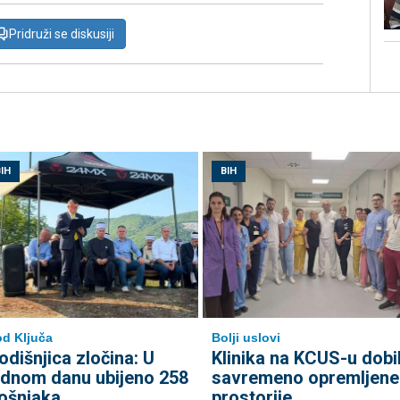
Pridruži se diskusiji
IH
BIH
d Ključa
Bolji uslovi
odišnjica zločina: U
Klinika na KCUS-u dobi
ednom danu ubijeno 258
savremeno opremljene
ošnjaka
prostorije