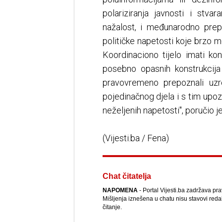
polariziranja javnosti i stva
nažalost, i međunarodno prepo
političke napetosti koje brzo m
Koordinaciono tijelo imati ko
posebno opasnih konstrukcija
pravovremeno prepoznali uzr
pojedinačnog djela i s tim upoz
neželjenih napetosti'', poručio j
(Vijesti.ba / Fena)
Chat čitatelja
NAPOMENA
- Portal Vijesti.ba zadržava pr
Mišljenja iznešena u chatu nisu stavovi reda
čitanje.