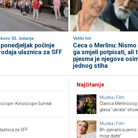
koro 32. izdanje
Veliki hit
 ponedjeljak počinje
Ceca o Merlinu: Nismo
rodaja ulaznica za SFF
ga smjeli potpisati, ali 
pjesma je njegova osi
jednog stiha
Najčitanije
Muzika i Film
scope i Kinoscope Surreal
Članica Merlinovog 
glasa "ukrala" sho
Muzika i Film
ulaznica za SFF
Bh. pjevačica javno z
moje dijete"