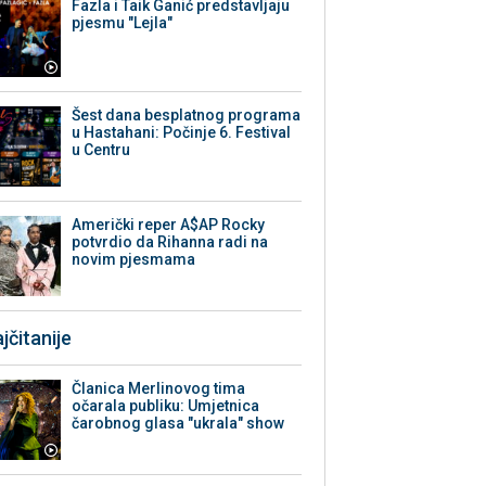
Fazla i Taik Ganić predstavljaju
pjesmu "Lejla"
Šest dana besplatnog programa
u Hastahani: Počinje 6. Festival
u Centru
Američki reper A$AP Rocky
potvrdio da Rihanna radi na
novim pjesmama
jčitanije
Članica Merlinovog tima
očarala publiku: Umjetnica
čarobnog glasa "ukrala" show