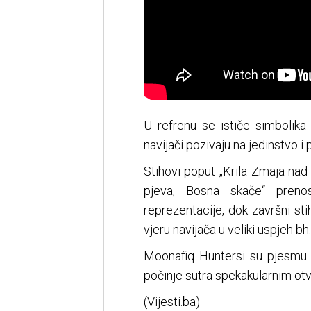
U refrenu se ističe simbolika 
navijači pozivaju na jedinstvo 
Stihovi poput „Krila Zmaja nad
pjeva, Bosna skače“ preno
reprezentacije, dok završni sti
vjeru navijača u veliki uspjeh bh.
Moonafiq Huntersi su pjesmu o
počinje sutra spekakularnim otv
(Vijesti.ba)