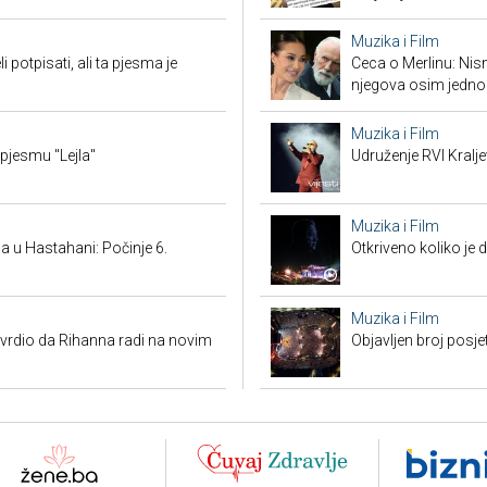
Muzika i Film
potpisati, ali ta pjesma je
Ceca o Merlinu: Nism
njegova osim jedno
Muzika i Film
 pjesmu "Lejla"
Udruženje RVI Kralj
Muzika i Film
 u Hastahani: Počinje 6.
Otkriveno koliko je 
Muzika i Film
vrdio da Rihanna radi na novim
Objavljen broj posj