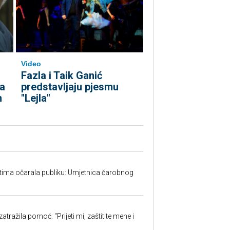
Video
Fazla i Taik Ganić
predstavljaju pjesmu
ta
"Lejla"
m
tima očarala publiku: Umjetnica čarobnog
w
atražila pomoć: "Prijeti mi, zaštitite mene i