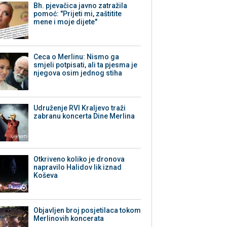
Bh. pjevačica javno zatražila
pomoć: "Prijeti mi, zaštitite
mene i moje dijete"
Ceca o Merlinu: Nismo ga
smjeli potpisati, ali ta pjesma je
njegova osim jednog stiha
Udruženje RVI Kraljevo traži
zabranu koncerta Dine Merlina
Otkriveno koliko je dronova
napravilo Halidov lik iznad
Koševa
Objavljen broj posjetilaca tokom
Merlinovih koncerata