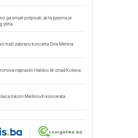
o ga smjeli potpisati, ali ta pjesma je
g stiha
evo traži zabranu koncerta Dine Merlina
dronova napravilo Halidov lik iznad Koševa
etilaca tokom Merlinovih koncerata