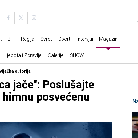
t
BiH
Regija
Svijet
Sport
Intervjui
Magazin
Ljepota i Zdravlje
Galerije
SHOW
vijačka euforija
a jače": Poslušajte
u himnu posvećenu
Na