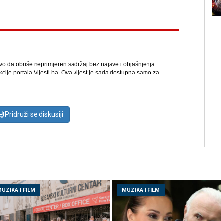
avo da obriše neprimjeren sadržaj bez najave i objašnjenja.
kcije portala Vijesti.ba. Ova vijest je sada dostupna samo za
Pridruži se diskusiji
UZIKA I FILM
MUZIKA I FILM