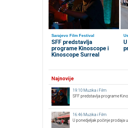
Sarajevo Film Festival
Us
SFF predstavlja
U
programe Kinoscope i
p
Kinoscope Surreal
Najnovije
19:10
Muzika i Film
SFF predstavlja programe Kino
16:46
Muzika i Film
U ponedjeljak počinje prodaja 