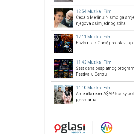
12:54
Muzika i Film
Ceca o Merlinu: Nismo ga smjeli 
njegova osim jednog stiha
12:11
Muzika i Film
Fazla i Taik Ganić predstavljaju
11:43
Muzika i Film
Šest dana besplatnog programa
Festival u Centru
14:10
Muzika i Film
Američki reper A$AP Rocky pot
pjesmama