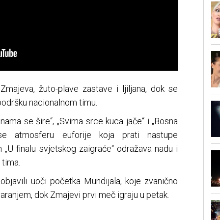
Zmajeva, žuto-plave zastave i ljiljana, dok se
i podršku nacionalnom timu.
 nama se šire“, „Svima srce kuca jače“ i „Bosna
se atmosferu euforije koja prati nastupe
h „U finalu svjetskog zaigraće“ odražava nadu i
 tima.
bjavili uoči početka Mundijala, koje zvanično
aranjem, dok Zmajevi prvi meč igraju u petak.