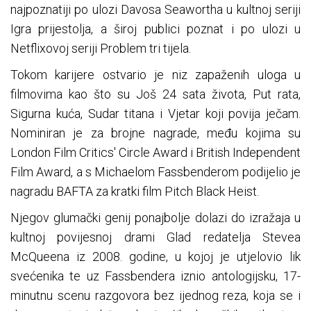
najpoznatiji po ulozi Davosa Seawortha u kultnoj seriji
Igra prijestolja, a široj publici poznat i po ulozi u
Netflixovoj seriji Problem tri tijela.
Tokom karijere ostvario je niz zapaženih uloga u
filmovima kao što su Još 24 sata života, Put rata,
Sigurna kuća, Sudar titana i Vjetar koji povija ječam.
Nominiran je za brojne nagrade, među kojima su
London Film Critics' Circle Award i British Independent
Film Award, a s Michaelom Fassbenderom podijelio je
nagradu BAFTA za kratki film Pitch Black Heist.
Njegov glumački genij ponajbolje dolazi do izražaja u
kultnoj povijesnoj drami Glad redatelja Stevea
McQueena iz 2008. godine, u kojoj je utjelovio lik
svećenika te uz Fassbendera iznio antologijsku, 17-
minutnu scenu razgovora bez ijednog reza, koja se i