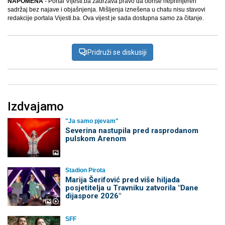
NAPOMENA
- Portal Vijesti.ba zadržava pravo da obriše neprimjeren
sadržaj bez najave i objašnjenja. Mišljenja iznešena u chatu nisu stavovi
redakcije portala Vijesti.ba. Ova vijest je sada dostupna samo za čitanje.
Pridruži se diskusiji
Izdvajamo
"Ja samo pjevam"
Severina nastupila pred rasprodanom
pulskom Arenom
Stadion Pirota
Marija Šerifović pred više hiljada
posjetitelja u Travniku zatvorila "Dane
dijaspore 2026"
SFF