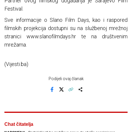
Partner ovog filmskog događanja je Sarajevo Film
Festival.
Sve informacije o Slano Film Days, kao i raspored
filmskih projekcija dostupni su na službenoj mrežnoj
stranici www.slanofilmdays.hr te na društvenim
mrežama.
(Vijesti.ba)
Podijeli ovaj članak
Facebook
X
Kopiraj link
Više
Chat čitatelja