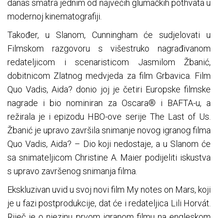
danas smatra jednim od najvećih glumačkih pothvata u
modernoj kinematografiji.
Također, u Slanom, Cunningham će sudjelovati u
Filmskom razgovoru s višestruko nagrađivanom
redateljicom i scenaristicom Jasmilom Žbanić,
dobitnicom Zlatnog medvjeda za film Grbavica. Film
Quo Vadis, Aida? donio joj je četiri Europske filmske
nagrade i bio nominiran za Oscara® i BAFTA-u, a
režirala je i epizodu HBO-ove serije The Last of Us.
Žbanić je upravo završila snimanje novog igranog filma
Quo Vadis, Aida? – Dio koji nedostaje, a u Slanom će
sa snimateljicom Christine A. Maier podijeliti iskustva
s upravo završenog snimanja filma.
Ekskluzivan uvid u svoj novi film My notes on Mars, koji
je u fazi postprodukcije, dat će i redateljica Lili Horvát.
Riječ je o njezinu prvom igranom filmu na engleskom