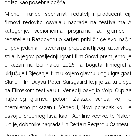
dolazi kao posebna gošća.
Michel Franco, scenarist, redatelj i producent čiji
filmovi redovito osvajaju nagrade na festivalima A
kategorije, sudionicima programa za glumce i
redatelje u Razgovoru o karijeri približit će svoj način
pripovijedanja i stvaranja prepoznatljivog autorskog
stila. Njegov posljednji igrani film Snovi premijerno je
prikazan na Berlinaleu 2025., a bogata filmografija
uključuje i Sjećanje, film u kojem glavnu ulogu igra gost
Slano Film Daysa Peter Sarsgaard, koji je za tu ulogu
na Filmskom festivalu u Veneciji osvojio Volpi Cup za
najboljeg glumca, potom Zalazak sunca, koji je
premijerno prikazan u Veneciji, Novi poredak, koji je
osvojio Srebrnog lava, kao i Abriline kćerke, te Nakon
lucije, dobitnike nagrada Un Certain Regard u Cannesu.
Program Slano Film Days snažno je usmjeren na