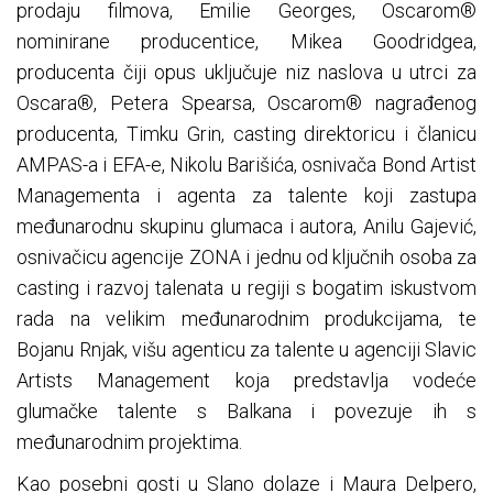
prodaju filmova, Emilie Georges, Oscarom®
nominirane producentice, Mikea Goodridgea,
producenta čiji opus uključuje niz naslova u utrci za
Oscara®, Petera Spearsa, Oscarom® nagrađenog
producenta, Timku Grin, casting direktoricu i članicu
AMPAS-a i EFA-e, Nikolu Barišića, osnivača Bond Artist
Managementa i agenta za talente koji zastupa
međunarodnu skupinu glumaca i autora, Anilu Gajević,
osnivačicu agencije ZONA i jednu od ključnih osoba za
casting i razvoj talenata u regiji s bogatim iskustvom
rada na velikim međunarodnim produkcijama, te
Bojanu Rnjak, višu agenticu za talente u agenciji Slavic
Artists Management koja predstavlja vodeće
glumačke talente s Balkana i povezuje ih s
međunarodnim projektima.
Kao posebni gosti u Slano dolaze i Maura Delpero,