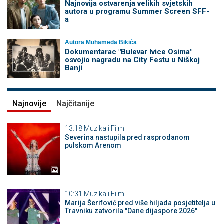
Najnovija ostvarenja velikih svjetskih
autora u programu Summer Screen SFF-
a
Autora Muhameda Bikića
Dokumentarac "Bulevar Ivice Osima"
osvojio nagradu na City Festu u Niškoj
Banji
Najnovije
Najčitanije
13:18
Muzika i Film
Severina nastupila pred rasprodanom
pulskom Arenom
10:31
Muzika i Film
Marija Šerifović pred više hiljada posjetitelja u
Travniku zatvorila "Dane dijaspore 2026"