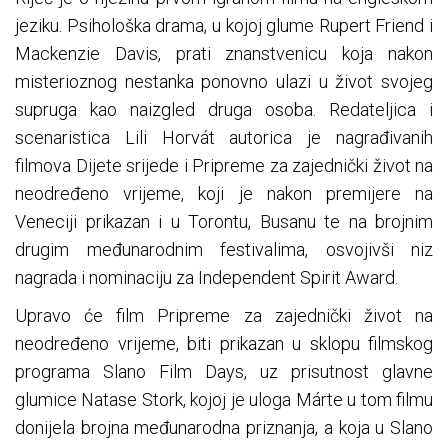
jeziku. Psihološka drama, u kojoj glume Rupert Friend i
Mackenzie Davis, prati znanstvenicu koja nakon
misterioznog nestanka ponovno ulazi u život svojeg
supruga kao naizgled druga osoba. Redateljica i
scenaristica Lili Horvát autorica je nagrađivanih
filmova Dijete srijede i Pripreme za zajednički život na
neodređeno vrijeme, koji je nakon premijere na
Veneciji prikazan i u Torontu, Busanu te na brojnim
drugim međunarodnim festivalima, osvojivši niz
nagrada i nominaciju za Independent Spirit Award.
Upravo će film Pripreme za zajednički život na
neodređeno vrijeme, biti prikazan u sklopu filmskog
programa Slano Film Days, uz prisutnost glavne
glumice Natase Stork, kojoj je uloga Márte u tom filmu
donijela brojna međunarodna priznanja, a koja u Slano