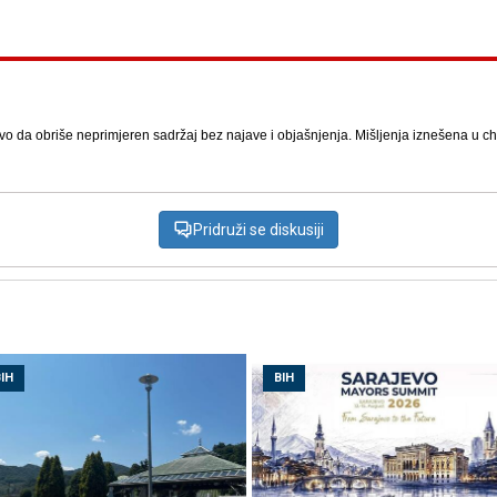
vo da obriše neprimjeren sadržaj bez najave i objašnjenja. Mišljenja iznešena u chat
Pridruži se diskusiji
IH
BIH