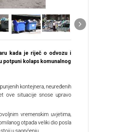
ru kada je riječ o odvozu i
 u potpuni kolaps komunalnog
epunjenih kontejnera, neuređenih
et ove situacije snose upravo
povoljnim vremenskim uvjetima,
omilanog otpada veliki dio posla
stoji u saopćenju.