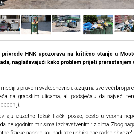
 privrede HNK upozorava na kritično stanje u Mosta
ada, naglašavajući kako problem prijeti prerastanjem
i i mediji s pravom svakodnevno ukazuju na sve veći broj pr
eća na gradskim ulicama, ali podsjećaju da najveći ter
deponiji.
vljaju izuzetno težak fizički posao, često u veoma ne
ada, neugodnim mirisima i zdravstvenim rizicima. Zbog nag
atne fizičke napore koji nadilaze uobičajene radne obveze", 