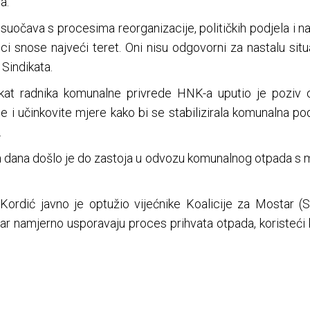
a.
očava s procesima reorganizacije, političkih podjela i na
ici snose najveći teret. Oni nisu odgovorni za nastalu sit
 Sindikata.
at radnika komunalne privrede HNK-a uputio je poziv
 učinkovite mjere kako bi se stabilizirala komunalna podu
.
dana došlo je do zastoja u odvozu komunalnog otpada s mos
ordić javno je optužio vijećnike Koalicije za Mostar 
r namjerno usporavaju proces prihvata otpada, koristeći 