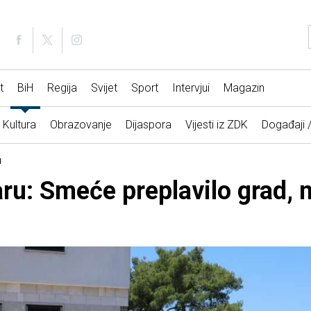
t
BiH
Regija
Svijet
Sport
Intervjui
Magazin
Kultura
Obrazovanje
Dijaspora
Vijesti iz ZDK
Događaji 
u
u: Smeće preplavilo grad, ni