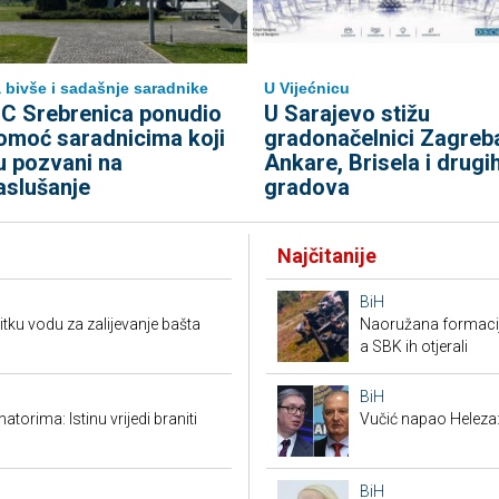
 bivše i sadašnje saradnike
U Vijećnicu
C Srebrenica ponudio
U Sarajevo stižu
omoć saradnicima koji
gradonačelnici Zagreb
u pozvani na
Ankare, Brisela i drugi
aslušanje
gradova
Najčitanije
BiH
pitku vodu za zalijevanje bašta
Naoružana formacija
a SBK ih otjerali
BiH
torima: Istinu vrijedi braniti
Vučić napao Heleza:
BiH