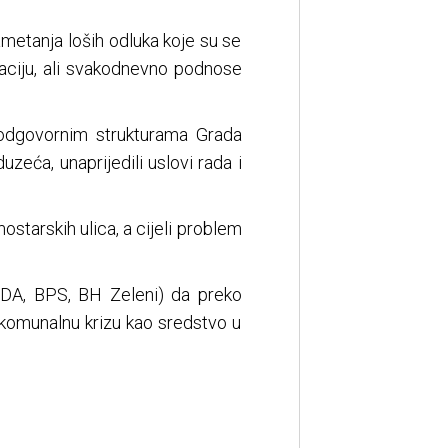
metanja loših odluka koje su se
uaciju, ali svakodnevno podnose
 odgovornim strukturama Grada
zeća, unaprijedili uslovi rada i
tarskih ulica, a cijeli problem
(SDA, BPS, BH Zeleni) da preko
komunalnu krizu kao sredstvo u