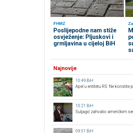
FHMZ
Za
Poslijepodne nam stiže
M
osvježenje: Pljuskovi i
p
grmljavina u cijeloj BiH
s
s
Najnovije
10:49
BiH
Apel u entitetu RS: Ne koristite 
10:21
BiH
Suljagić zahvalio američkim sena
09:51
BiH