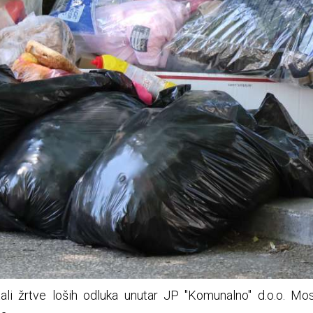
ali žrtve loših odluka unutar JP "Komunalno" d.o.o. Mos