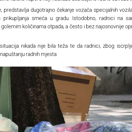
predstavlja dugotrajno čekanje vozača specijalnih vozila
s prikupljanja smeća u gradu. Istodobno, radnici na 
golemim količinama otpada, a često i bez najosnovnije opr
ituacija nikada nije bila teža te da radnici, zbog iscrplje
 napuštanju radnih mjesta.