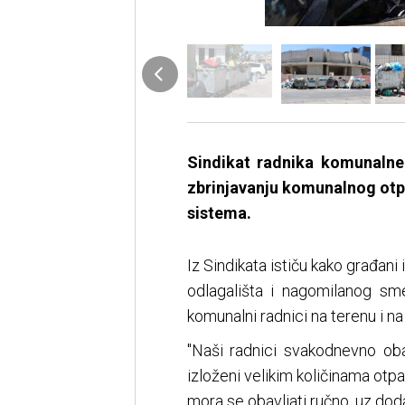
Sindikat radnika komunalne
zbrinjavanju komunalnog otp
sistema.
Iz Sindikata ističu kako građan
odlagališta i nagomilanog sm
komunalni radnici na terenu i na 
"Naši radnici svakodnevno oba
izloženi velikim količinama otp
mora se obavljati ručno, uz dod