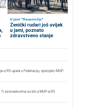
U jami "Raspotočje"
Zenički rudari još uvijek
a,
u jami, poznato
h
zdravstveno stanje
 iz RS upala u Federaciju, specijalci MUP-
 Ti sa kvadovima su bili iz MUP-a RS