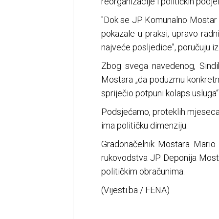
reorganizacije i političkih podjel
"Dok se JP Komunalno Mostar su
pokazale u praksi, upravo radn
najveće posljedice", poručuju iz
Zbog svega navedenog, Sindik
Mostara „da poduzmu konkretne i
spriječio potpuni kolaps usluga“
Podsjećamo, proteklih mjeseca 
ima političku dimenziju.
Gradonačelnik Mostara Mario K
rukovodstva JP Deponija Mosta
političkim obračunima.
(Vijesti.ba / FENA)