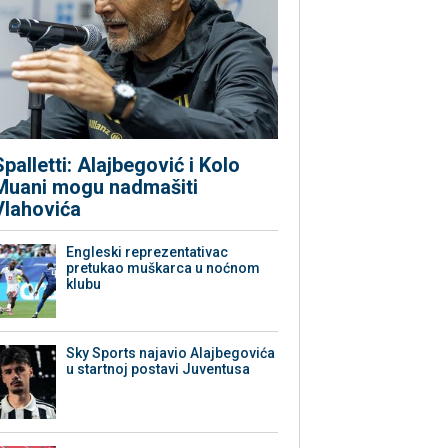
Spalletti: Alajbegović i Kolo
Muani mogu nadmašiti
Vlahovića
Engleski reprezentativac
pretukao muškarca u noćnom
klubu
Sky Sports najavio Alajbegovića
u startnoj postavi Juventusa