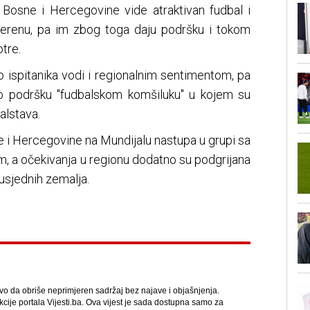
u Bosne i Hercegovine vide atraktivan fudbal i
a terenu, pa im zbog toga daju podršku i tokom
tre.
 ispitanika vodi i regionalnim sentimentom, pa
ao podršku "fudbalskom komšiluku" u kojem su
alstava.
 i Hercegovine na Mundijalu nastupa u grupi sa
, a očekivanja u regionu dodatno su podgrijana
usjednih zemalja.
avo da obriše neprimjeren sadržaj bez najave i objašnjenja.
kcije portala Vijesti.ba. Ova vijest je sada dostupna samo za