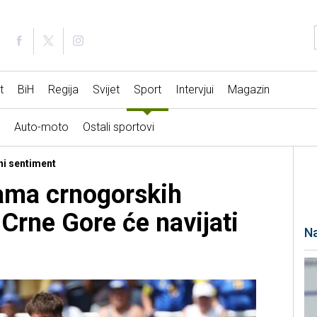
t
BiH
Regija
Svijet
Sport
Intervjui
Magazin
Auto-moto
Ostali sportovi
ni sentiment
ama crnogorskih
 Crne Gore će navijati
Na