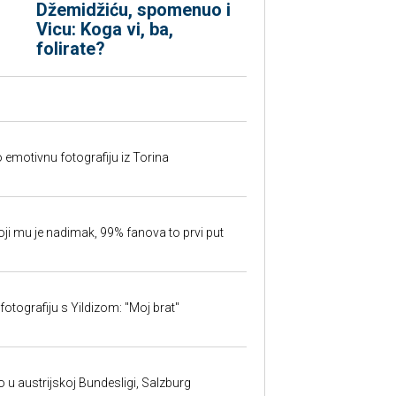
Džemidžiću, spomenuo i
Vicu: Koga vi, ba,
folirate?
o emotivnu fotografiju iz Torina
oji mu je nadimak, 99% fanova to prvi put
fotografiju s Yildizom: "Moj brat"
 u austrijskoj Bundesligi, Salzburg