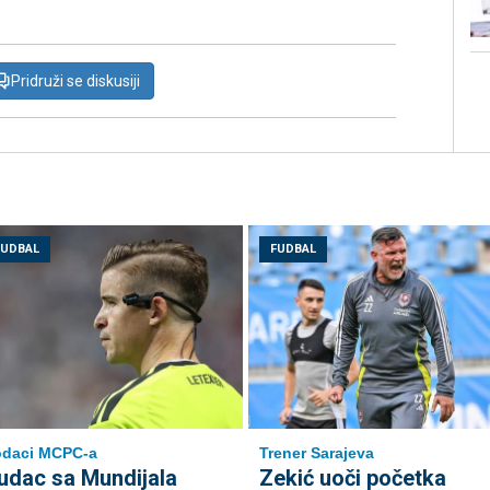
Pridruži se diskusiji
FUDBAL
FUDBAL
odaci MCPC-a
Trener Sarajeva
udac sa Mundijala
Zekić uoči početka