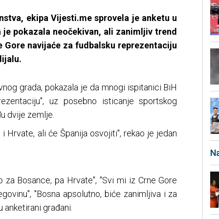
stva, ekipa Vijesti.me sprovela je anketu u
je pokazala neočekivan, ali zanimljiv trend
e Gore navijaće za fudbalsku reprezentaciju
ijalu.
vnog grada, pokazala je da mnogi ispitanici BiH
rezentaciju", uz posebno isticanje sportskog
đu dvije zemlje.
 Hrvate, ali će Španija osvojiti", rekao je jedan
Na
prvo za Bosance, pa Hrvate", "Svi mi iz Crne Gore
govinu", "Bosna apsolutno, biće zanimljiva i za
u anketirani građani.