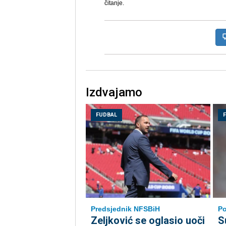
čitanje.
Izdvajamo
FUDBAL
Predsjednik NFSBiH
P
Zeljković se oglasio uoči
S