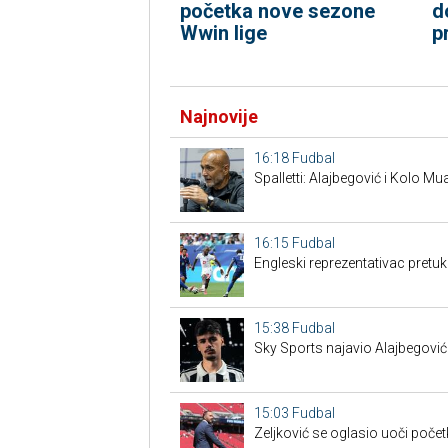
početka nove sezone
d
Wwin lige
p
Najnovije
16:18
Fudbal
Spalletti: Alajbegović i Kolo 
16:15
Fudbal
Engleski reprezentativac pret
15:38
Fudbal
Sky Sports najavio Alajbegović
15:03
Fudbal
Zeljković se oglasio uoči poče