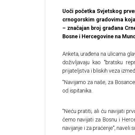
Uoči početka Svjetskog prven
crnogorskim gradovima koja 
– značajan broj građana Crn
Bosne i Hercegovine na Mund
Anketa, urađena na ulicama gla
doživljavaju kao "bratsku rep
prijateljstva i bliskih veza izme
"Navijamo za naše, za Bosance i
od ispitanika.
"Neću pratiti, ali ću navijati 
ćemo navijati za Bosnu i Herce
navijanje i za praćenje", naveli s