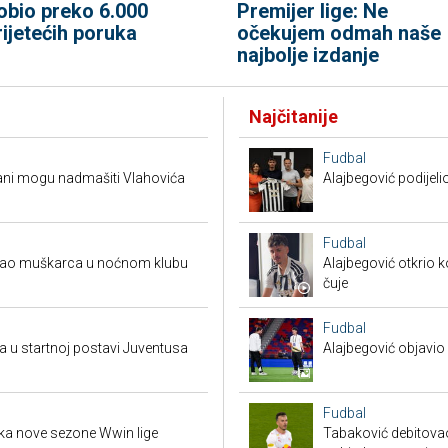
obio preko 6.000
Premijer lige: Ne
rijetećih poruka
očekujem odmah naše
najbolje izdanje
Najčitanije
Fudbal
Muani mogu nadmašiti Vlahovića
Alajbegović podijeli
Fudbal
ukao muškarca u noćnom klubu
Alajbegović otkrio k
čuje
Fudbal
a u startnoj postavi Juventusa
Alajbegović objavio 
Fudbal
tka nove sezone Wwin lige
Tabaković debitovao