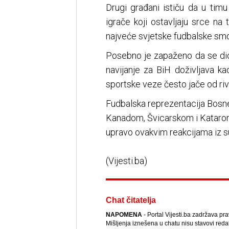
Drugi građani ističu da u tim
igrače koji ostavljaju srce n
najveće svjetske fudbalske smo
Posebno je zapaženo da se dio
navijanje za BiH doživljava k
sportske veze često jače od riv
Fudbalska reprezentacija Bosne
Kanadom, Švicarskom i Katarom
upravo ovakvim reakcijama iz s
(Vijesti.ba)
Chat čitatelja
NAPOMENA
- Portal Vijesti.ba zadržava pr
Mišljenja iznešena u chatu nisu stavovi reda