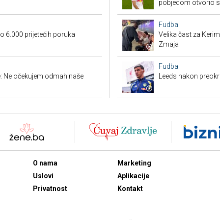
pobjedom otvorio 
Fudbal
 6.000 prijetećih poruka
Velika čast za Keri
Zmaja
Fudbal
ige: Ne očekujem odmah naše
Leeds nakon preokre
O nama
Marketing
Uslovi
Aplikacije
Privatnost
Kontakt