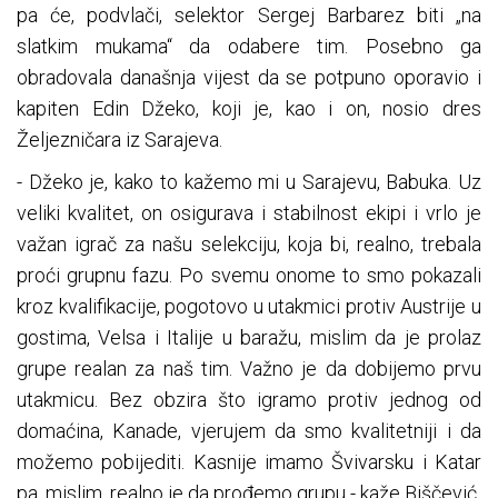
pa će, podvlači, selektor Sergej Barbarez biti „na
slatkim mukama“ da odabere tim. Posebno ga
obradovala današnja vijest da se potpuno oporavio i
kapiten Edin Džeko, koji je, kao i on, nosio dres
Željezničara iz Sarajeva.
- Džeko je, kako to kažemo mi u Sarajevu, Babuka. Uz
veliki kvalitet, on osigurava i stabilnost ekipi i vrlo je
važan igrač za našu selekciju, koja bi, realno, trebala
proći grupnu fazu. Po svemu onome to smo pokazali
kroz kvalifikacije, pogotovo u utakmici protiv Austrije u
gostima, Velsa i Italije u baražu, mislim da je prolaz
grupe realan za naš tim. Važno je da dobijemo prvu
utakmicu. Bez obzira što igramo protiv jednog od
domaćina, Kanade, vjerujem da smo kvalitetniji i da
možemo pobijediti. Kasnije imamo Švivarsku i Katar
pa, mislim, realno je da prođemo grupu - kaže Biščević.