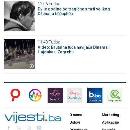
12:06
Fudbal
Dvije godine od tragične smrti velikog
Dženana Uščuplića
11:43
Fudbal
Video: Brutalna tuča navijača Dinama i
Hajduka u Zagrebu
O nama
Marketing
Uslovi
Aplikacije
Privatnost
Kontakt