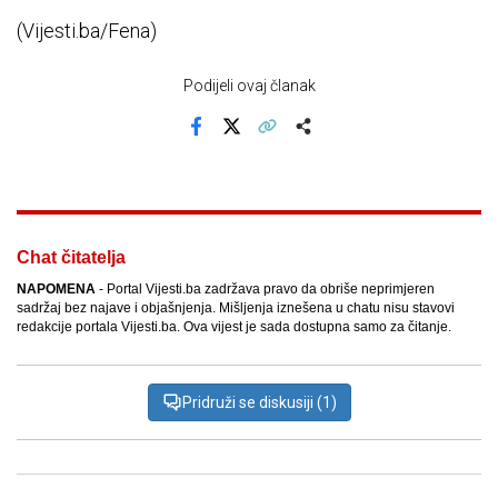
(Vijesti.ba/Fena)
Podijeli ovaj članak
Facebook
X
Kopiraj link
Više
Chat čitatelja
NAPOMENA
- Portal Vijesti.ba zadržava pravo da obriše neprimjeren
sadržaj bez najave i objašnjenja. Mišljenja iznešena u chatu nisu stavovi
redakcije portala Vijesti.ba. Ova vijest je sada dostupna samo za čitanje.
Pridruži se diskusiji (1)