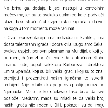
Ne brinu ga, dodaje, blijedi nastupi u kontrolnim
mečevima, jer su to svakako utakmice koje, podvlači,
služe da se stručni štab uvjeri u stanje igrača te da vidi
na koga u tom momentu može računati.
- Ova reprezentacija ima individualni kvalitet, ima
dosta talentiranih igrača i dobra krila. Dugo smo čekali
ovakav uspjeh, ponovni plasman na Mundijal, a koji je,
po meni, došao zbog činjenice da u stručnom štabu
imamo ljude, poput selektora Barbareza i direktora
Emira Spahića, koji su bili veliki igrači i koji su to znali
prenijeti i prezentirati našim igračima te stvoriti
ambijent. Nije to bilo lako, pogotovo poslije poraza od
Njemačke. Malo je ko očekivao tako brzo da sve
poslože. Međutim, mada su mladi te da veliki broj
naših igrača nije rođen u BiH, pokazali su da imaju