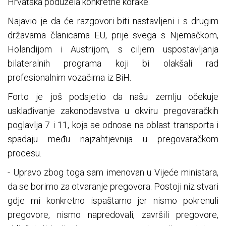
Hrvatska poduzela konkretne korake.
Najavio je da će razgovori biti nastavljeni i s drugim
državama članicama EU, prije svega s Njemačkom,
Holandijom i Austrijom, s ciljem uspostavljanja
bilateralnih programa koji bi olakšali rad
profesionalnim vozačima iz BiH.
Forto je još podsjetio da našu zemlju očekuje
usklađivanje zakonodavstva u okviru pregovaračkih
poglavlja 7 i 11, koja se odnose na oblast transporta i
spadaju među najzahtjevnija u pregovaračkom
procesu.
- Upravo zbog toga sam imenovan u Vijeće ministara,
da se borimo za otvaranje pregovora. Postoji niz stvari
gdje mi konkretno ispaštamo jer nismo pokrenuli
pregovore, nismo napredovali, završili pregovore,