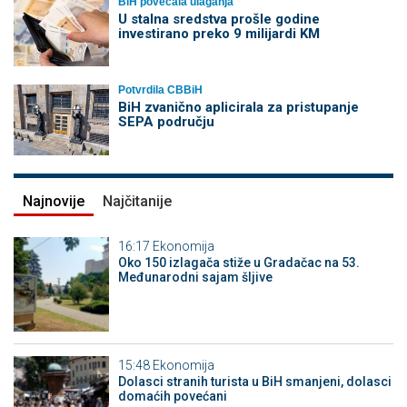
BiH povećala ulaganja
U stalna sredstva prošle godine
investirano preko 9 milijardi KM
Potvrdila CBBiH
BiH zvanično aplicirala za pristupanje
SEPA području
Najnovije
Najčitanije
16:17
Ekonomija
Oko 150 izlagača stiže u Gradačac na 53.
Međunarodni sajam šljive
15:48
Ekonomija
Dolasci stranih turista u BiH smanjeni, dolasci
domaćih povećani