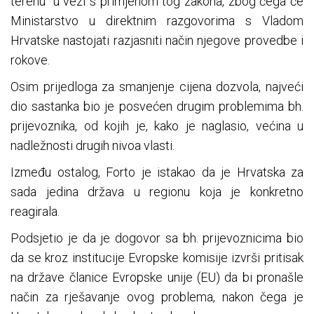
terenu" u vezi s primjenom tog zakona, zbog čega će
Ministarstvo u direktnim razgovorima s Vladom
Hrvatske nastojati razjasniti način njegove provedbe i
rokove.
Osim prijedloga za smanjenje cijena dozvola, najveći
dio sastanka bio je posvećen drugim problemima bh.
prijevoznika, od kojih je, kako je naglasio, većina u
nadležnosti drugih nivoa vlasti.
Između ostalog, Forto je istakao da je Hrvatska za
sada jedina država u regionu koja je konkretno
reagirala.
Podsjetio je da je dogovor sa bh. prijevoznicima bio
da se kroz institucije Evropske komisije izvrši pritisak
na države članice Evropske unije (EU) da bi pronašle
način za rješavanje ovog problema, nakon čega je