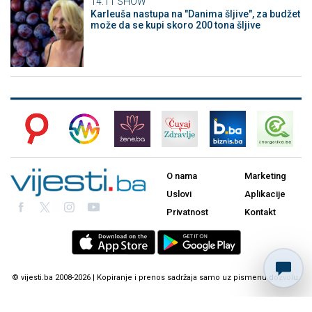
14:11
SHOW
Karleuša nastupa na "Danima šljive", za budžet
može da se kupi skoro 200 tona šljive
O nama
Marketing
Uslovi
Aplikacije
Privatnost
Kontakt
© vijesti.ba 2008-2026 | Kopiranje i prenos sadržaja samo uz pismenu dozvolu.