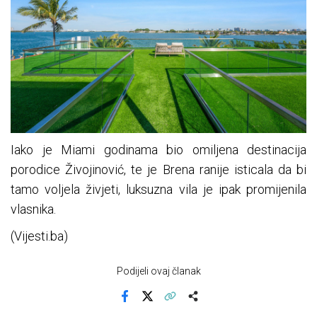
Iako je Miami godinama bio omiljena destinacija
porodice Živojinović, te je Brena ranije isticala da bi
tamo voljela živjeti, luksuzna vila je ipak promijenila
vlasnika.
(Vijesti.ba)
Podijeli ovaj članak
Facebook
X
Kopiraj link
Više