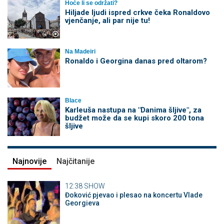
Hoće li se održati?
Hiljade ljudi ispred crkve čeka Ronaldovo
vjenčanje, ali par nije tu!
Na Madeiri
Ronaldo i Georgina danas pred oltarom?
Blace
Karleuša nastupa na "Danima šljive", za
budžet može da se kupi skoro 200 tona
šljive
Najnovije
Najčitanije
12:38
SHOW
Đoković pjevao i plesao na koncertu Vlade
Georgieva