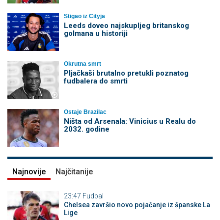
Stigao iz Cityja
Leeds doveo najskupljeg britanskog
golmana u historiji
Okrutna smrt
Pljačkaši brutalno pretukli poznatog
fudbalera do smrti
Ostaje Brazilac
Ništa od Arsenala: Vinicius u Realu do
2032. godine
Najnovije
Najčitanije
23:47
Fudbal
Chelsea završio novo pojačanje iz španske La
Lige