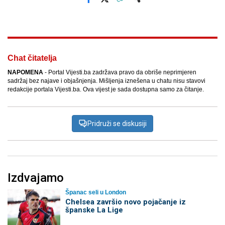
Facebook
X
Kopiraj link
Više
Chat čitatelja
NAPOMENA
- Portal Vijesti.ba zadržava pravo da obriše neprimjeren
sadržaj bez najave i objašnjenja. Mišljenja iznešena u chatu nisu stavovi
redakcije portala Vijesti.ba. Ova vijest je sada dostupna samo za čitanje.
Pridruži se diskusiji
Izdvajamo
Španac seli u London
Chelsea završio novo pojačanje iz
španske La Lige