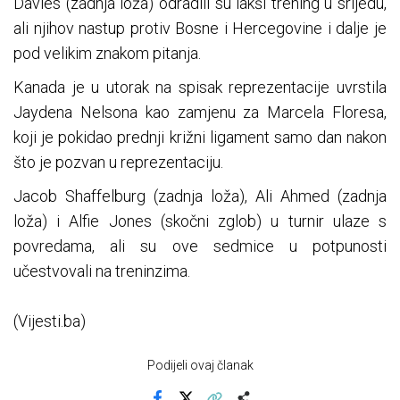
Davies (zadnja loža) odradili su lakši trening u srijedu,
ali njihov nastup protiv Bosne i Hercegovine i dalje je
pod velikim znakom pitanja.
Kanada je u utorak na spisak reprezentacije uvrstila
Jaydena Nelsona kao zamjenu za Marcela Floresa,
koji je pokidao prednji križni ligament samo dan nakon
što je pozvan u reprezentaciju.
Jacob Shaffelburg (zadnja loža), Ali Ahmed (zadnja
loža) i Alfie Jones (skočni zglob) u turnir ulaze s
povredama, ali su ove sedmice u potpunosti
učestvovali na treninzima.
(Vijesti.ba)
Podijeli ovaj članak