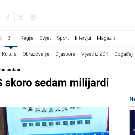
t
BiH
Regija
Svijet
Sport
Intervjui
Magazin
Kultura
Obrazovanje
Dijaspora
Vijesti iz ZDK
Događaji
ntni podaci
S skoro sedam milijardi
Na