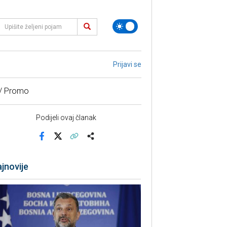
Prijavi se
 / Promo
Podijeli ovaj članak
Facebook
X
Kopiraj link
Više
jnovije