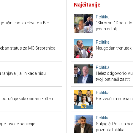
Najčitanije
Politika
je učinjeno za Hrvate u BiH
"Skromni" Dodik dor
jedan detalj
Politika
seban status za MC Srebrenica
Neugodan trenutak za
Politika
 ranjavali, ali nikada nisu
Helez odgovorio Vučić
tvoji batinaši zaštitili
Politika
 poručuje kako nisam kršten
Pet zvučnih imena u 
Politika
opet uvede sankcije
Suljagić: Policija bo
poznata taktika