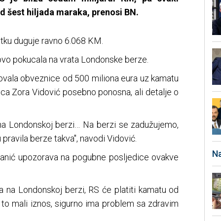
d šest hiljada maraka, prenosi BN.
tku duguje ravno 6.068 KM.
ovo pokucala na vrata Londonske berze.
ovala obveznice od 500 miliona eura uz kamatu
rica Zora Vidović posebno ponosna, ali detalje o
a Londonskoj berzi… Na berzi se zadužujemo,
pravila berze takva", navodi Vidović.
Na
tanić upozorava na pogubne posljedice ovakve
na Londonskoj berzi, RS će platiti kamatu od
 to mali iznos, sigurno ima problem sa zdravim