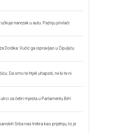
učkuje narezak u autu: Pažnju privlači
 Dodika: Vučić ga ispravljao u Čipuljiću
u: Da smo te htjeli uhapsiti, ne bi te ni
utrci za četiri mjesta u Parlamentu BiH
sanskih Srba nas tretira kao prijetnju, to je