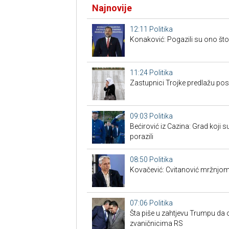
Najnovije
12:11
Politika
Konaković: Pogazili su ono što 
11:24
Politika
Zastupnici Trojke predlažu po
09:03
Politika
Bećirović iz Cazina: Grad koji su
porazili
08:50
Politika
Kovačević: Cvitanović mržnjom
07:06
Politika
Šta piše u zahtjevu Trumpu da 
zvaničnicima RS