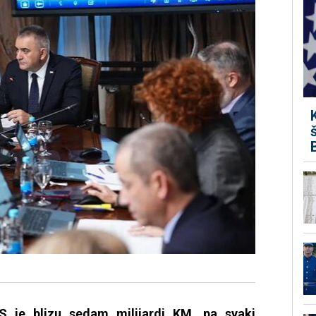
S je blizu sedam milijardi KM, pa svaki