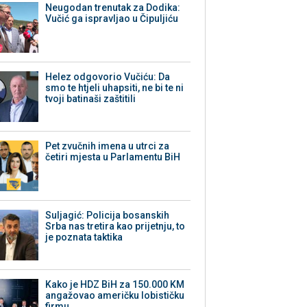
Neugodan trenutak za Dodika:
Vučić ga ispravljao u Čipuljiću
Helez odgovorio Vučiću: Da
smo te htjeli uhapsiti, ne bi te ni
tvoji batinaši zaštitili
Pet zvučnih imena u utrci za
četiri mjesta u Parlamentu BiH
Suljagić: Policija bosanskih
Srba nas tretira kao prijetnju, to
je poznata taktika
Kako je HDZ BiH za 150.000 KM
angažovao američku lobističku
firmu