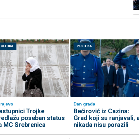
POLITIKA
POLITIKA
rajevo
Dan grada
astupnici Trojke
Bećirović iz Cazina:
redlažu poseban status
Grad koji su ranjavali, a
a MC Srebrenica
nikada nisu porazili