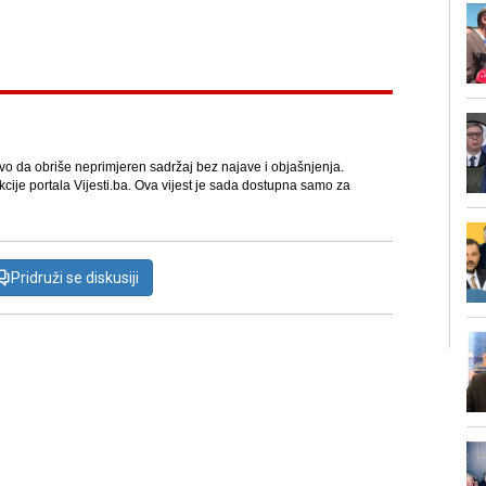
avo da obriše neprimjeren sadržaj bez najave i objašnjenja.
kcije portala Vijesti.ba. Ova vijest je sada dostupna samo za
Pridruži se diskusiji