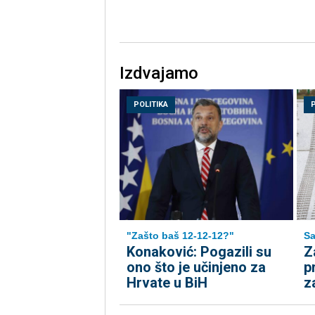
Izdvajamo
POLITIKA
"Zašto baš 12-12-12?"
Sa
Konaković: Pogazili su
Z
ono što je učinjeno za
p
Hrvate u BiH
z