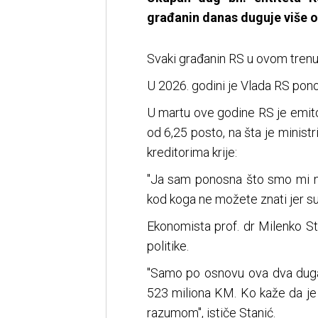
građanin danas duguje više o
Svaki građanin RS u ovom trenu
U 2026. godini je Vlada RS pon
U martu ove godine RS je emit
od 6,25 posto, na šta je minist
kreditorima krije:
"Ja sam ponosna što smo mi n
kod koga ne možete znati jer su 
Ekonomista prof. dr Milenko S
politike.
"Samo po osnovu ova dva duga 
523 miliona KM. Ko kaže da je
razumom", ističe Stanić.