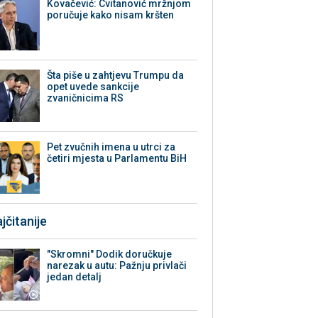
Kovačević: Cvitanović mržnjom
poručuje kako nisam kršten
Šta piše u zahtjevu Trumpu da
opet uvede sankcije
zvaničnicima RS
Pet zvučnih imena u utrci za
četiri mjesta u Parlamentu BiH
jčitanije
"Skromni" Dodik doručkuje
narezak u autu: Pažnju privlači
jedan detalj