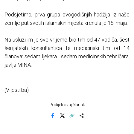
Podsjetimo, prva grupa ovogodišnjih hadžija iz naše
zemlje put svetih islamskih mjesta krenula je 16. maja.
Na usluzi im je sve vrijeme bio tim od 47 vodiča, šest
šerijatskih konsultantica te medicinski tim od 14
članova: sedam ljekara i sedam medicinskih tehničara,
javlja MINA.
(Vijesti.ba)
Podijeli ovaj članak
Facebook
X
Kopiraj link
Više