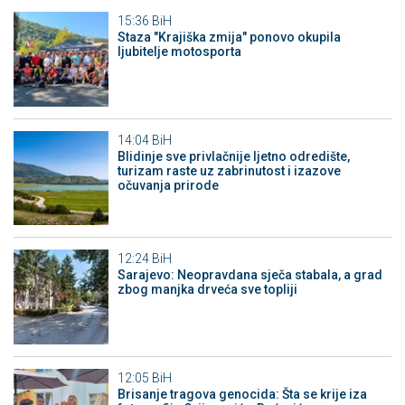
15:36
BiH
Staza "Krajiška zmija" ponovo okupila
ljubitelje motosporta
14:04
BiH
Blidinje sve privlačnije ljetno odredište,
turizam raste uz zabrinutost i izazove
očuvanja prirode
12:24
BiH
Sarajevo: Neopravdana sječa stabala, a grad
zbog manjka drveća sve topliji
12:05
BiH
Brisanje tragova genocida: Šta se krije iza