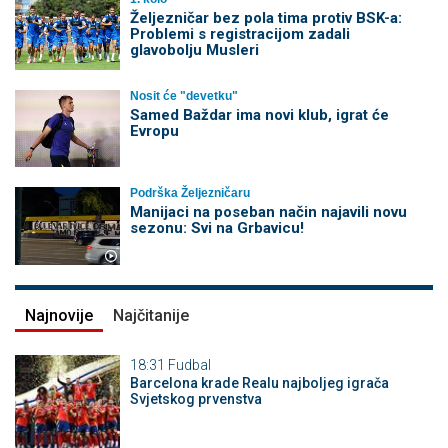
Željezničar bez pola tima protiv BSK-a:
Problemi s registracijom zadali
glavobolju Musleri
Nosit će "devetku"
Samed Baždar ima novi klub, igrat će
Evropu
Podrška Željezničaru
Manijaci na poseban način najavili novu
sezonu: Svi na Grbavicu!
Najnovije
Najčitanije
18:31
Fudbal
Barcelona krade Realu najboljeg igrača
Svjetskog prvenstva