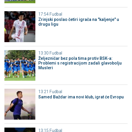
17:54
Fudbal
Zrinjski poslao četiri igrača na "kaljenje" u
drugu ligu
13:30
Fudbal
Željezničar bez pola tima protiv BSK-a:
Problemi s registracijom zadali glavobolju
Musleri
13:21
Fudbal
Samed Baždar ima novi klub, igrat će Evropu
13:15
Fudbal