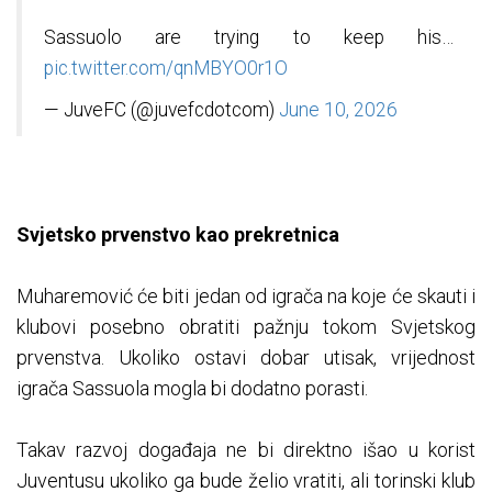
Sassuolo are trying to keep his…
pic.twitter.com/qnMBYO0r1O
— JuveFC (@juvefcdotcom)
June 10, 2026
Svjetsko prvenstvo kao prekretnica
Muharemović će biti jedan od igrača na koje će skauti i
klubovi posebno obratiti pažnju tokom Svjetskog
prvenstva. Ukoliko ostavi dobar utisak, vrijednost
igrača Sassuola mogla bi dodatno porasti.
Takav razvoj događaja ne bi direktno išao u korist
Juventusu ukoliko ga bude želio vratiti, ali torinski klub