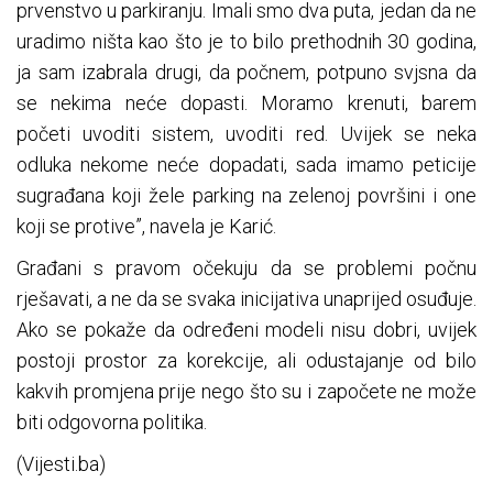
prvenstvo u parkiranju. Imali smo dva puta, jedan da ne
uradimo ništa kao što je to bilo prethodnih 30 godina,
ja sam izabrala drugi, da počnem, potpuno svjsna da
se nekima neće dopasti. Moramo krenuti, barem
početi uvoditi sistem, uvoditi red. Uvijek se neka
odluka nekome neće dopadati, sada imamo peticije
sugrađana koji žele parking na zelenoj površini i one
koji se protive”, navela je Karić.
Građani s pravom očekuju da se problemi počnu
rješavati, a ne da se svaka inicijativa unaprijed osuđuje.
Ako se pokaže da određeni modeli nisu dobri, uvijek
postoji prostor za korekcije, ali odustajanje od bilo
kakvih promjena prije nego što su i započete ne može
biti odgovorna politika.
(Vijesti.ba)