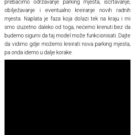
prebacimo održavanje parking mjesta, iscrtavanje,
obilježavanje i eventualno kreiranje novih radnih
mjesta. Naplata je faza koja dolazi tek na kraju i mi
smo izuzetno daleko od toga, nećemo krenuti bez da
budemo sigurni da taj model može funkcionisati. Dajte
da vidimo gdje možemo kreirati nova parking mjesta,
pa onda idemo u dalje korake.