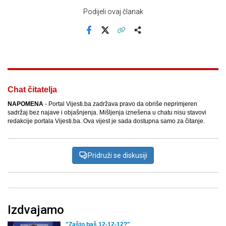
Podijeli ovaj članak
Facebook
X
Kopiraj link
Više
Chat čitatelja
NAPOMENA
- Portal Vijesti.ba zadržava pravo da obriše neprimjeren
sadržaj bez najave i objašnjenja. Mišljenja iznešena u chatu nisu stavovi
redakcije portala Vijesti.ba. Ova vijest je sada dostupna samo za čitanje.
Pridruži se diskusiji
Izdvajamo
"Zašto baš 12-12-12?"