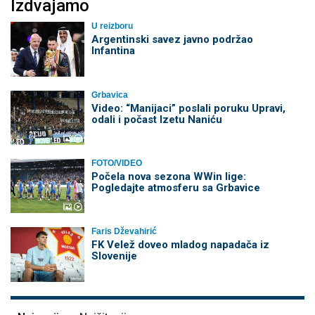
Izdvajamo
U reizboru
Argentinski savez javno podržao
Infantina
Grbavica
Video: “Manijaci” poslali poruku Upravi,
odali i počast Izetu Naniću
FOTO/VIDEO
Počela nova sezona WWin lige:
Pogledajte atmosferu sa Grbavice
Faris Dževahirić
FK Velež doveo mladog napadača iz
Slovenije