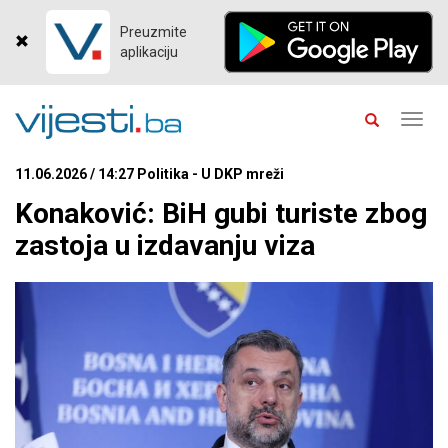
Preuzmite
aplikaciju
Toggl
navig
11.06.2026 / 14:27 Politika - U DKP mreži
Konaković: BiH gubi turiste zbog
zastoja u izdavanju viza