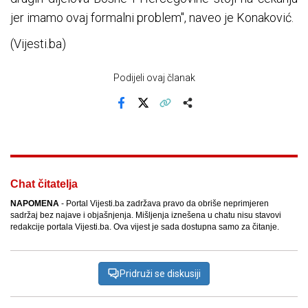
jer imamo ovaj formalni problem", naveo je Konaković.
(Vijesti.ba)
Podijeli ovaj članak
Facebook
X
Kopiraj link
Više
Chat čitatelja
NAPOMENA
- Portal Vijesti.ba zadržava pravo da obriše neprimjeren
sadržaj bez najave i objašnjenja. Mišljenja iznešena u chatu nisu stavovi
redakcije portala Vijesti.ba. Ova vijest je sada dostupna samo za čitanje.
Pridruži se diskusiji