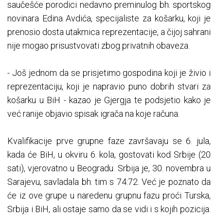
saučešće porodici nedavno preminulog bh. sportskog
novinara Edina Avdića, specijaliste za košarku, koji je
prenosio dosta utakmica reprezentacije, a čijoj sahrani
nije mogao prisustvovati zbog privatnih obaveza.
- Još jednom da se prisjetimo gospodina koji je živio i
reprezentaciju, koji je napravio puno dobrih stvari za
košarku u BiH - kazao je Gjergja te podsjetio kako je
već ranije objavio spisak igrača na koje računa.
Kvalifikacije prve grupne faze završavaju se 6. jula,
kada će BiH, u okviru 6. kola, gostovati kod Srbije (20
sati), vjerovatno u Beogradu. Srbija je, 30. novembra u
Sarajevu, savladala bh. tim s 74:72. Već je poznato da
će iz ove grupe u naredenu grupnu fazu proći Turska,
Srbija i BiH, ali ostaje samo da se vidi i s kojih pozicija.