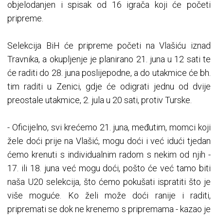
objelodanjen i spisak od 16 igrača koji će početi
pripreme.
Selekcija BiH će pripreme početi na Vlašiću iznad
Travnika, a okupljenje je planirano 21. juna u 12 sati te
će raditi do 28. juna poslijepodne, a do utakmice će bh.
tim raditi u Zenici, gdje će odigrati jednu od dvije
preostale utakmice, 2. jula u 20 sati, protiv Turske.
- Oficijelno, svi krećemo 21. juna, međutim, momci koji
žele doći prije na Vlašić, mogu doći i već idući tjedan
ćemo krenuti s individualnim radom s nekim od njih -
17. ili 18. juna već mogu doći, pošto će već tamo biti
naša U20 selekcija, što ćemo pokušati ispratiti što je
više moguće. Ko želi može doći ranije i raditi,
pripremati se dok ne krenemo s pripremama - kazao je