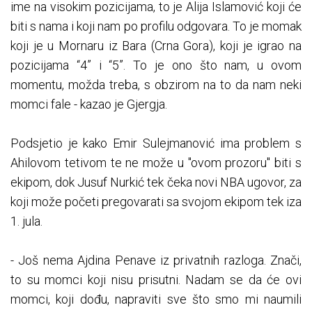
ime na visokim pozicijama, to je Alija Islamović koji će
biti s nama i koji nam po profilu odgovara. To je momak
koji je u Mornaru iz Bara (Crna Gora), koji je igrao na
pozicijama “4” i “5”. To je ono što nam, u ovom
momentu, možda treba, s obzirom na to da nam neki
momci fale - kazao je Gjergja.
Podsjetio je kako Emir Sulejmanović ima problem s
Ahilovom tetivom te ne može u "ovom prozoru" biti s
ekipom, dok Jusuf Nurkić tek čeka novi NBA ugovor, za
koji može početi pregovarati sa svojom ekipom tek iza
1. jula.
- Još nema Ajdina Penave iz privatnih razloga. Znači,
to su momci koji nisu prisutni. Nadam se da će ovi
momci, koji dođu, napraviti sve što smo mi naumili