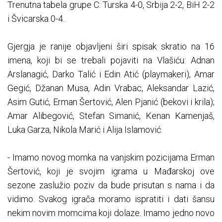
Trenutna tabela grupe C: Turska 4-0, Srbija 2-2, BiH 2-2
i Švicarska 0-4.
Gjergja je ranije objavljeni širi spisak skratio na 16
imena, koji bi se trebali pojaviti na Vlašiću: Adnan
Arslanagić, Darko Talić i Edin Atić (playmakeri), Amar
Gegić, Džanan Musa, Adin Vrabac, Aleksandar Lazić,
Asim Gutić, Erman Šertović, Alen Pjanić (bekovi i krila);
Amar Alibegović, Stefan Simanić, Kenan Kamenjaš,
Luka Garza, Nikola Marić i Alija Islamović.
- Imamo novog momka na vanjskim pozicijama Erman
Šertović, koji je svojim igrama u Mađarskoj ove
sezone zaslužio poziv da bude prisutan s nama i da
vidimo. Svakog igrača moramo ispratiti i dati šansu
nekim novim momcima koji dolaze. Imamo jedno novo