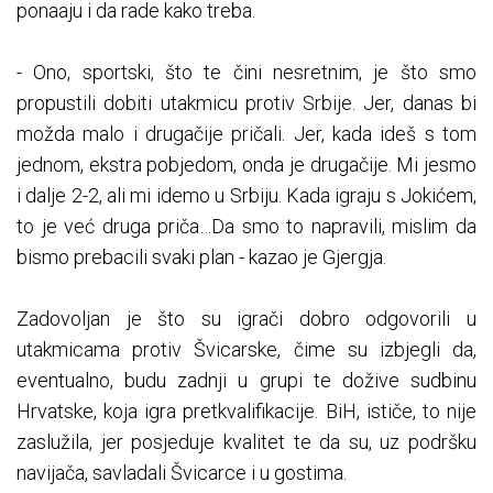
ponaaju i da rade kako treba.
- Ono, sportski, što te čini nesretnim, je što smo
propustili dobiti utakmicu protiv Srbije. Jer, danas bi
možda malo i drugačije pričali. Jer, kada ideš s tom
jednom, ekstra pobjedom, onda je drugačije. Mi jesmo
i dalje 2-2, ali mi idemo u Srbiju. Kada igraju s Jokićem,
to je već druga priča…Da smo to napravili, mislim da
bismo prebacili svaki plan - kazao je Gjergja.
Zadovoljan je što su igrači dobro odgovorili u
utakmicama protiv Švicarske, čime su izbjegli da,
eventualno, budu zadnji u grupi te dožive sudbinu
Hrvatske, koja igra pretkvalifikacije. BiH, ističe, to nije
zaslužila, jer posjeduje kvalitet te da su, uz podršku
navijača, savladali Švicarce i u gostima.