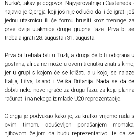
Nurkić, takav je dogovor. Najvjerovatnije i Casteneda -
najavio je Gjergja, koji još nije odlučio da li će igrati još
jednu utakmicu ili će formu brusiti kroz treninge za
prve dvije utakmice druge grupne faze. Prva bi se
trebala igrati 28. augusta i 31. augusta.
Prva bi trebala biti u Tuzli, a druga će biti odigrana u
gostima, ali da ne može u ovom trenutku znati s kime,
jer u grupi s kojom će se križati, a u kojoj se nalaze
Italija, Litva, Island i Velika Britanija. Nada se da će
dobiti neke nove igrače za drugu fazu, za koju planira
računati i na nekoga iz mlade U20 reprezentacije.
Gjergja je podvukao kako je, za kratko vrijeme rada s
ovim timom, oduševljen ponašanjem momaka,
njihovom željom da budu reprezentativci te da se