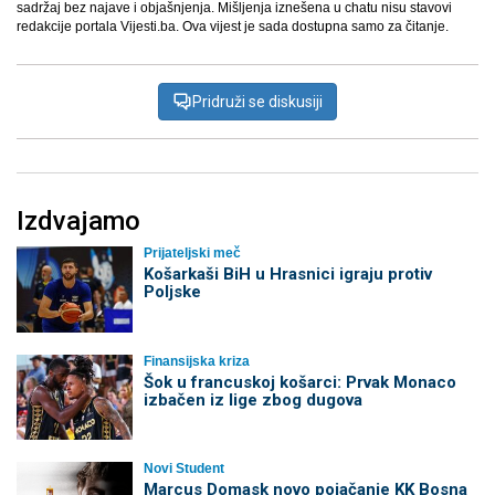
sadržaj bez najave i objašnjenja. Mišljenja iznešena u chatu nisu stavovi
redakcije portala Vijesti.ba. Ova vijest je sada dostupna samo za čitanje.
Pridruži se diskusiji
Izdvajamo
Prijateljski meč
Košarkaši BiH u Hrasnici igraju protiv
Poljske
Finansijska kriza
Šok u francuskoj košarci: Prvak Monaco
izbačen iz lige zbog dugova
Novi Student
Marcus Domask novo pojačanje KK Bosna