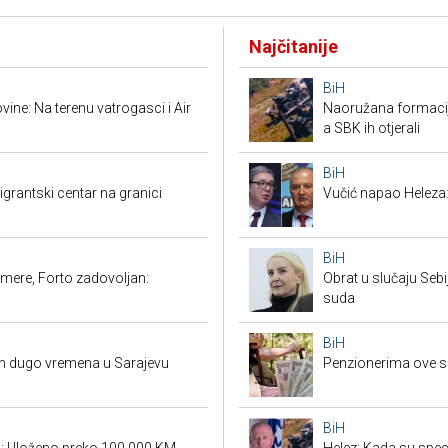
Najčitanije
BiH
ine: Na terenu vatrogasci i Air
Naoružana formacija
a SBK ih otjerali
BiH
grantski centar na granici
Vučić napao Heleza:
BiH
mere, Forto zadovoljan:
Obrat u slučaju Seb
suda
BiH
on dugo vremena u Sarajevu
Penzionerima ove s
BiH