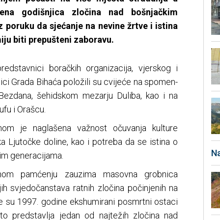
ežena godišnjica zločina nad bošnjačkim
 poruku da sjećanje na nevine žrtve i istina
ju biti prepušteni zaboravu.
redstavnici boračkih organizacija, vjerskog i
ici Grada Bihaća položili su cvijeće na spomen-
 Bezdana, šehidskom mezarju Duliba, kao i na
fu i Orašcu.
nom je naglašena važnost očuvanja kulture
a Ljutočke doline, kao i potreba da se istina o
Na
im generacijama.
vnom pamćenju zauzima masovna grobnica
ih svjedočanstava ratnih zločina počinjenih na
e su 1997. godine ekshumirani posmrtni ostaci
što predstavlja jedan od najtežih zločina nad