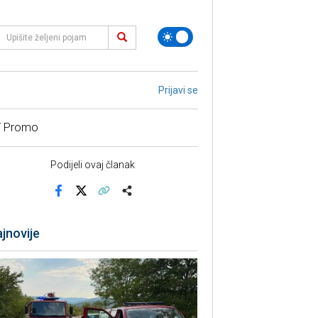
Prijavi se
/ Promo
Podijeli ovaj članak
Facebook
X
Kopiraj link
Više
jnovije