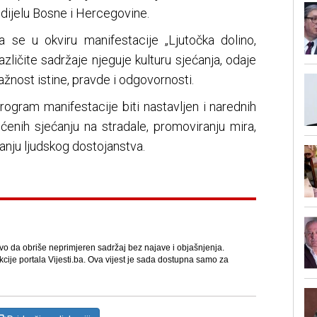
dijelu Bosne i Hercegovine.
va se u okviru manifestacije „Ljutočka dolino,
azličite sadržaje njeguje kulturu sjećanja, odaje
žnost istine, pravde i odgovornosti.
program manifestacije biti nastavljen i narednih
ćenih sjećanju na stradale, promoviranju mira,
nju ljudskog dostojanstva.
avo da obriše neprimjeren sadržaj bez najave i objašnjenja.
kcije portala Vijesti.ba. Ova vijest je sada dostupna samo za