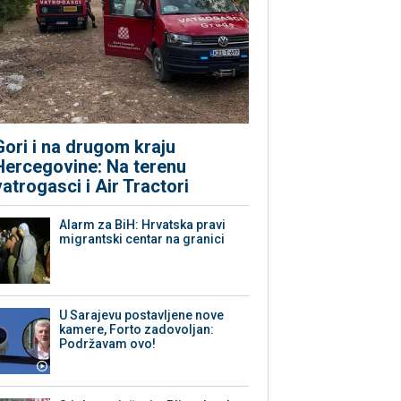
Gori i na drugom kraju
Hercegovine: Na terenu
vatrogasci i Air Tractori
Alarm za BiH: Hrvatska pravi
migrantski centar na granici
U Sarajevu postavljene nove
kamere, Forto zadovoljan:
Podržavam ovo!