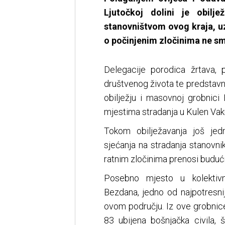
Ljutočkoj dolini je obilj
stanovništvom ovog kraja, uz
o počinjenim zločinima ne smi
Delegacije porodica žrtava, p
društvenog života te predstavn
obilježju i masovnoj grobnici
mjestima stradanja u Kulen Vaku
Tokom obilježavanja još jed
sjećanja na stradanja stanovnik
ratnim zločinima prenosi buduć
Posebno mjesto u kolekti
Bezdana, jedno od najpotresnij
ovom području. Iz ove grobnic
83 ubijena bošnjačka civila, 