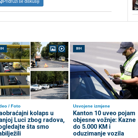
Pridruži se diskusiji
IH
BIH
deo / Foto
Usvojene izmjene
aobraćajni kolaps u
Kanton 10 uveo pojam
anjoj Luci zbog radova,
objesne vožnje: Kazne
ogledajte šta smo
do 5.000 KM i
bilježili
oduzimanje vozila