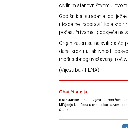
civilnim stanovništvom u ovom 
Godišnjica stradanja obilježa
nikada ne zaboravi“, koja kroz r
počast žrtvama i podsjeća na va
Organizatori su najavili da će 
dana kroz niz aktivnosti posve
međusobnog uvažavanja i očuva
(Vijesti.ba / FENA)
Chat čitatelja
NAPOMENA
- Portal Vijesti.ba zadržava pr
Mišljenja iznešena u chatu nisu stavovi reda
čitanje.