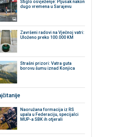
Stiglo osvježenje: Pljusak nakon
dugo vremena u Sarajevu
Završeni radovi na Vječnoj vatri:
Uloženo preko 100.000 KM
Strašni prizori: Vatra guta
borovu šumu iznad Konjica
jčitanije
Naoružana formacija iz RS
upala u Federaciju, specijalci
MUP-a SBK ih otjerali