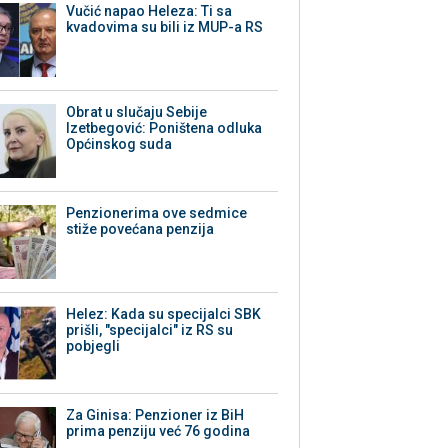
Vučić napao Heleza: Ti sa
kvadovima su bili iz MUP-a RS
Obrat u slučaju Sebije
Izetbegović: Poništena odluka
Općinskog suda
Penzionerima ove sedmice
stiže povećana penzija
Helez: Kada su specijalci SBK
prišli, "specijalci" iz RS su
pobjegli
Za Ginisa: Penzioner iz BiH
prima penziju već 76 godina