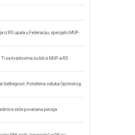
 iz RS upala u Federaciju, specijalci MUP-
 Ti sa kvadovima su bili iz MUP-a RS
ije Izetbegović: Poništena odluka Općinskog
edmice stiže povećana penzija