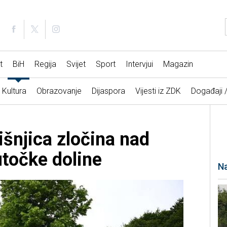
t
BiH
Regija
Svijet
Sport
Intervjui
Magazin
Kultura
Obrazovanje
Dijaspora
Vijesti iz ZDK
Događaji 
išnjica zločina nad
točke doline
Na