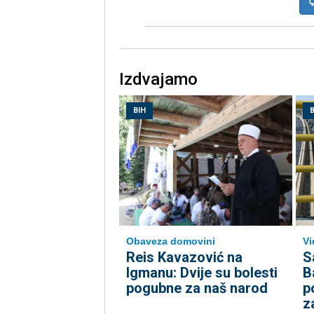
Izdvajamo
BIH
B
Obaveza domovini
Vi
Reis Kavazović na
S
Igmanu: Dvije su bolesti
B
pogubne za naš narod
p
za