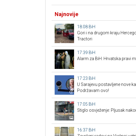
Najnovije
18:08
BiH
Gori i na drugom kraju Hercegov
Tractori
17:39
BiH
Alarm za BiH: Hrvatska pravi mi
17:23
BiH
U Sarajevu postavljene nove ka
Podržavam ovo!
17:05
BiH
Stiglo osvježenje: Pljusak nak
16:37
BiH