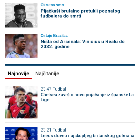
Okrutna smrt
Pljačkaši brutalno pretukli poznatog
fudbalera do smrti
Ostaje Brazilac
Ništa od Arsenala: Vinicius u Realu do
2032. godine
Najnovije
Najčitanije
23:47
Fudbal
Chelsea završio novo pojačanje iz španske La
Lige
23:21
Fudbal
Leeds doveo najskupljeg britanskog golmana