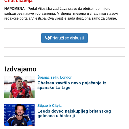
Chat čitatelja
NAPOMENA
- Portal Vijesti.ba zadržava pravo da obriše neprimjeren
sadržaj bez najave i objašnjenja. Mišljenja iznešena u chatu nisu stavovi
redakcije portala Vijesti.ba. Ova vijest je sada dostupna samo za čitanje.
Pridruži se diskusiji
Izdvajamo
Španac seli u London
Chelsea završio novo pojačanje iz
španske La Lige
Stigao iz Cityja
Leeds doveo najskupljeg britanskog
golmana u historiji