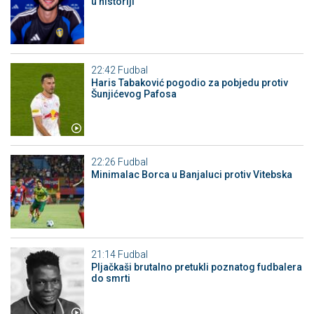
u historiji
22:42
Fudbal
Haris Tabaković pogodio za pobjedu protiv
Šunjićevog Pafosa
22:26
Fudbal
Minimalac Borca u Banjaluci protiv Vitebska
21:14
Fudbal
Pljačkaši brutalno pretukli poznatog fudbalera
do smrti