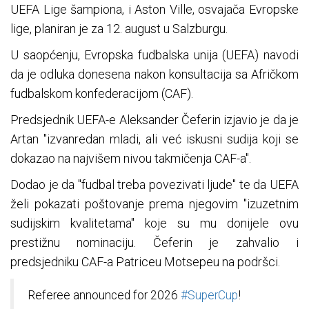
UEFA Lige šampiona, i Aston Ville, osvajača Evropske
lige, planiran je za 12. august u Salzburgu.
U saopćenju, Evropska fudbalska unija (UEFA) navodi
da je odluka donesena nakon konsultacija sa Afričkom
fudbalskom konfederacijom (CAF).
Predsjednik UEFA-e Aleksander Čeferin izjavio je da je
Artan "izvanredan mladi, ali već iskusni sudija koji se
dokazao na najvišem nivou takmičenja CAF-a".
Dodao je da "fudbal treba povezivati ljude" te da UEFA
želi pokazati poštovanje prema njegovim "izuzetnim
sudijskim kvalitetama" koje su mu donijele ovu
prestižnu nominaciju. Čeferin je zahvalio i
predsjedniku CAF-a Patriceu Motsepeu na podršci.
Referee announced for 2026
#SuperCup
!