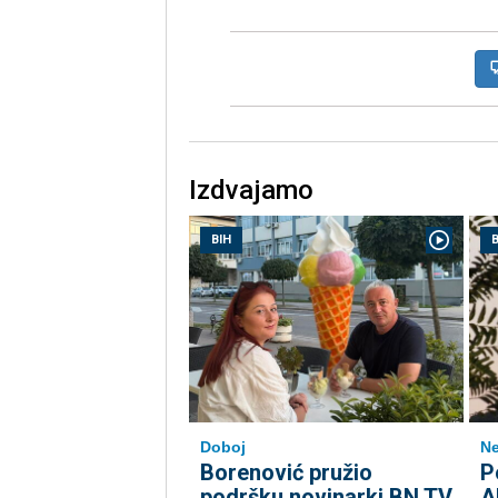
Izdvajamo
BIH
B
Doboj
Ne
Borenović pružio
P
podršku novinarki BN TV
A