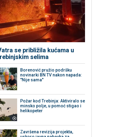
Vatra se približila kućama u
trebinjskim selima
Borenović pružio podršku
novinarki BN TV nakon napada:
"Nije sama"
Požar kod Trebinja: Aktiviralo se
minsko polje, u pomoć stigao i
helikopeter
Završena revizija projekta,
uskoro javna nabavka za