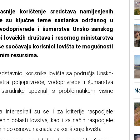
asnije korištenje sredstava namijenjenih
ile su ključne teme sastanka održanog u
, vodoprivrede i šumarstva Unsko-sanskog
i lovačkih društava i resornog ministarstva
se suočavaju korisnici lovišta te mogućnosti
ovnim resursima.
dstavnici korisnika lovišta sa područja Unsko-
stra poljoprivrede, vodoprivrede i šumarstva
Na
e saradnike upoznali s problematikom visine
a interesirali su se i za kriterije raspodjele
nih oblasti lovstva, kao i za način raspodjele
ih po osnovu naknada za korištenje lovišta.