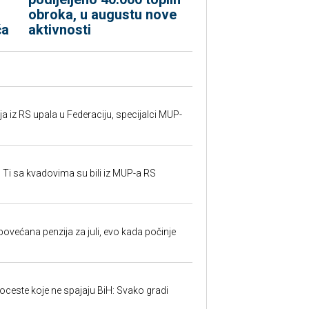
obroka, u augustu nove
ća
aktivnosti
 iz RS upala u Federaciju, specijalci MUP-
 Ti sa kvadovima su bili iz MUP-a RS
ovećana penzija za juli, evo kada počinje
toceste koje ne spajaju BiH: Svako gradi