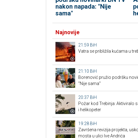
nakon napada: "Nije
p
sama"
h
Najnovije
21:59
BiH
Vatra se približila kućama u tr
21:10
BiH
Borenović pružio podršku nov
"Nije sama"
20:37
BiH
Požar kod Trebinja: Aktiviralo
i helikopeter
19:28
BiH
Završena revizija projekta, us
mosta u ulici Ive Andrića