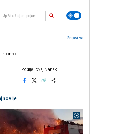
Prijavi se
/ Promo
Podijeli ovaj članak
Facebook
X
Kopiraj link
Više
jnovije