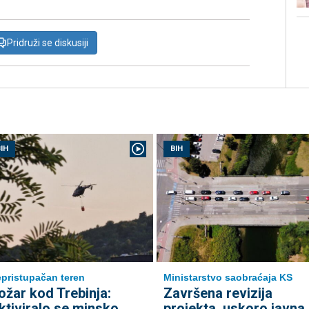
Pridruži se diskusiji
IH
BIH
pristupačan teren
Ministarstvo saobraćaja KS
ožar kod Trebinja:
Završena revizija
ktiviralo se minsko
projekta, uskoro javna