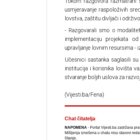
Tokom razgovora razmatrani s
usmjeravanje raspoloživih sre
lovstva, zaštitu divljači i održi
- Razgovarali smo o modalitet
implementaciju projekata od
upravljanje lovnim resursima - iz
Učesnici sastanka saglasili su
institucija i korisnika lovišta 
stvaranje boljih uslova za razv
(Vijesti.ba/Fena)
Chat čitatelja
NAPOMENA
- Portal Vijesti.ba zadržava pr
Mišljenja iznešena u chatu nisu stavovi reda
čitanje.