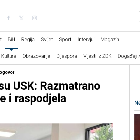
t
BiH
Regija
Svijet
Sport
Intervjui
Magazin
Kultura
Obrazovanje
Dijaspora
Vijesti iz ZDK
Događaji 
dogovor
usu USK: Razmatrano
je i raspodjela
Na