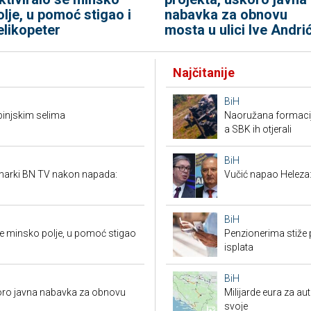
olje, u pomoć stigao i
nabavka za obnovu
elikopeter
mosta u ulici Ive Andri
Najčitanije
BiH
ebinjskim selima
Naoružana formacija
a SBK ih otjerali
BiH
inarki BN TV nakon napada:
Vučić napao Heleza:
BiH
 se minsko polje, u pomoć stigao
Penzionerima stiže p
isplata
BiH
koro javna nabavka za obnovu
Milijarde eura za au
svoje