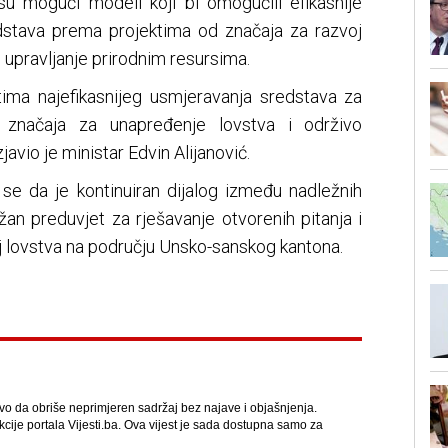
u mogući modeli koji bi omogućili efikasnije
dstava prema projektima od značaja za razvoj
vo upravljanje prirodnim resursima.
ima najefikasnijeg usmjeravanja sredstava za
 značaja za unapređenje lovstva i održivo
javio je ministar Edvin Alijanović.
 se da je kontinuiran dijalog između nadležnih
važan preduvjet za rješavanje otvorenih pitanja i
oj lovstva na području Unsko-sanskog kantona.
avo da obriše neprimjeren sadržaj bez najave i objašnjenja.
kcije portala Vijesti.ba. Ova vijest je sada dostupna samo za