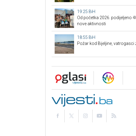
19:25
BiH
Od početka 2026. podijeljeno 4
nove aktivnosti
18:55
BiH
Požar kod Bijeljine, vatrogasci z