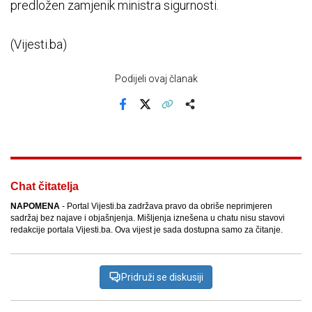
predložen zamjenik ministra sigurnosti.
(Vijesti.ba)
Podijeli ovaj članak
Facebook
X
Kopiraj link
Više
Chat čitatelja
NAPOMENA
- Portal Vijesti.ba zadržava pravo da obriše neprimjeren
sadržaj bez najave i objašnjenja. Mišljenja iznešena u chatu nisu stavovi
redakcije portala Vijesti.ba. Ova vijest je sada dostupna samo za čitanje.
Pridruži se diskusiji