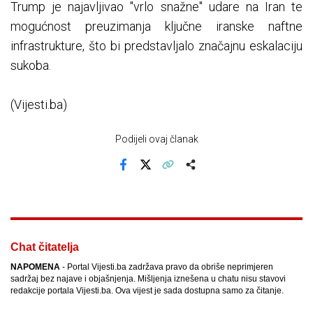
Trump je najavljivao "vrlo snažne" udare na Iran te
mogućnost preuzimanja ključne iranske naftne
infrastrukture, što bi predstavljalo značajnu eskalaciju
sukoba.
(Vijesti.ba)
Podijeli ovaj članak
Facebook
X
Kopiraj link
Više
Chat čitatelja
NAPOMENA
- Portal Vijesti.ba zadržava pravo da obriše neprimjeren
sadržaj bez najave i objašnjenja. Mišljenja iznešena u chatu nisu stavovi
redakcije portala Vijesti.ba. Ova vijest je sada dostupna samo za čitanje.