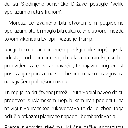
da su Sjedinjene Američke Države postigle "veliki
sporazum o ratu s Iranom".
- Moreuz će zvanično biti otvoren čim potpišemo
sporazum, što bi moglo biti uskoro, vrlo uskoro, možda
tokom vikenda u Evropi - kazao je Trump.
Ranije tokom dana američki predsjednik saopćio je da
odustaje od planiranih vojnih udara na Iran, koji su bili
predviđeni za četvrtak navečer, te najavio mogućnost
postizanja sporazuma s Teheranom nakon razgovora
na najvišem političkom nivou.
Trump je na društvenoj mreži Truth Social naveo da su
pregovori s Islamskom Republikom Iran podignuti na
najviši nivo iranskog rukovodstva te da je zbog toga
odlučio otkazati planirane napade i bombardovanja.
Prema njegovim riječima, ključne tačke sporazuma