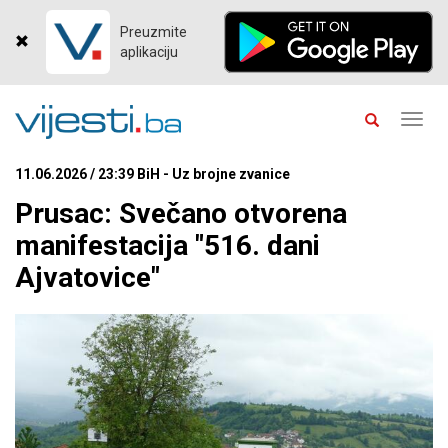
Preuzmite
aplikaciju
Toggl
navig
11.06.2026 / 23:39 BiH - Uz brojne zvanice
Prusac: Svečano otvorena
manifestacija "516. dani
Ajvatovice"