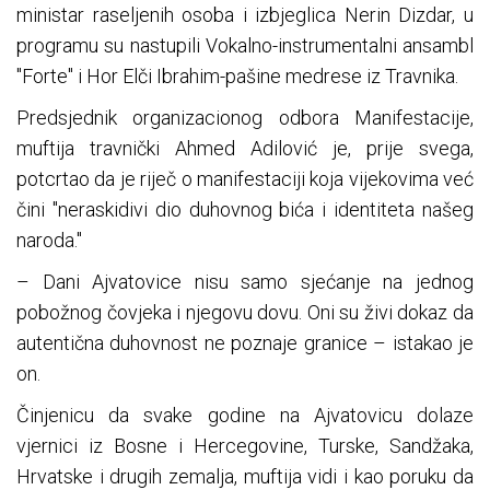
ministar raseljenih osoba i izbjeglica Nerin Dizdar, u
programu su nastupili Vokalno-instrumentalni ansambl
"Forte" i Hor Elči Ibrahim-pašine medrese iz Travnika.
Predsjednik organizacionog odbora Manifestacije,
muftija travnički Ahmed Adilović je, prije svega,
potcrtao da je riječ o manifestaciji koja vijekovima već
čini "neraskidivi dio duhovnog bića i identiteta našeg
naroda."
– Dani Ajvatovice nisu samo sjećanje na jednog
pobožnog čovjeka i njegovu dovu. Oni su živi dokaz da
autentična duhovnost ne poznaje granice – istakao je
on.
Činjenicu da svake godine na Ajvatovicu dolaze
vjernici iz Bosne i Hercegovine, Turske, Sandžaka,
Hrvatske i drugih zemalja, muftija vidi i kao poruku da