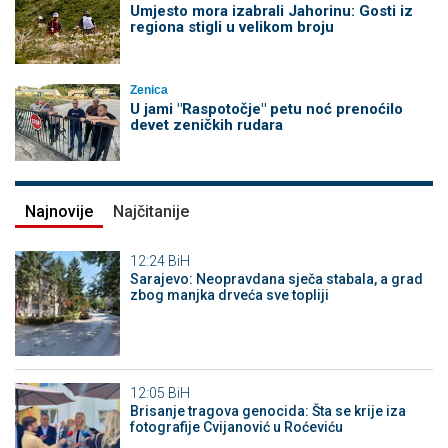
Umjesto mora izabrali Jahorinu: Gosti iz
regiona stigli u velikom broju
Zenica
U jami "Raspotočje" petu noć prenoćilo
devet zeničkih rudara
Najnovije
Najčitanije
12:24
BiH
Sarajevo: Neopravdana sječa stabala, a grad
zbog manjka drveća sve topliji
12:05
BiH
Brisanje tragova genocida: Šta se krije iza
fotografije Cvijanović u Roćeviću