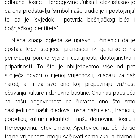
odbrane Bosne i Hercegovine Zukan Helez istakao je
da ona predstavlja "simbol naše tradicije i postojanja"
te da je "svjedok i potvrda bošnjačkog bića i
bošnjačkog identiteta."
– Njena snaga ogleda se upravo u činjenici da je
opstala kroz stoljeća, prenoseći iz generacije na
generaciju poruke vjere i ustrajnosti, dostojanstva i
pripadnosti. To što je obilježavamo više od pet
stoljeća govori o njenoj vrijednosti, značaju za naš
narod, ali i za sve one koji prepoznaju važnost
očuvanja kulture i duhovne baštine. Ona nas podsjeća
na našu odgovornost da čuvamo ono što smo
naslijedili od naših djedova i nana: našu vjeru, tradiciju,
porodicu, kulturni identitet i našu domovinu Bosnu i
Hercegovinu. Istovremeno, Ajvatovica nas uči da se
trajne vrijednosti mogu sačuvati samo ako ih živimo i