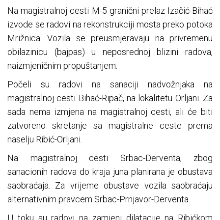
Na magistralnoj cesti M-5 granični prelaz Izačić-Bihać
izvode se radovi na rekonstrukciji mosta preko potoka
Mrižnica. Vozila se preusmjeravaju na privremenu
obilazinicu (bajpas) u neposrednoj blizini radova,
naizmjeničnim propuštanjem.
Počeli su radovi na sanaciji nadvožnjaka na
magistralnoj cesti Bihać-Ripač, na lokalitetu Orljani. Za
sada nema izmjena na magistralnoj cesti, ali će biti
zatvoreno skretanje sa magistralne ceste prema
naselju Ribić-Orljani.
Na magistralnoj cesti Srbac-Derventa, zbog
sanacionih radova do kraja juna planirana je obustava
saobraćaja. Za vrijeme obustave vozila saobraćaju
alternativnim pravcem Srbac-Prnjavor-Derventa.
U toku su radovi na zamjeni dilatacije na Ribićkom