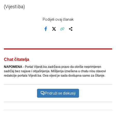
(Vijesti.ba)
Podijeli ovaj članak
Facebook
X
Kopiraj link
Više
Chat čitatelja
NAPOMENA
- Portal Vijesti.ba zadržava pravo da obriše neprimjeren
sadržaj bez najave i objašnjenja. Mišljenja iznešena u chatu nisu stavovi
redakcije portala Vijesti.ba. Ova vijest je sada dostupna samo za čitanje.
Pridruži se diskusiji