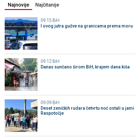
Najnovije
Najčitanije
09:15
BiH
I ovog jutra gužve na granicama prema moru
09:12
BiH
Danas sunčano širom BiH, krajem dana kiša
09:09
BiH
Deset zeničkih rudara četvrtu noć ostali u jami
Raspotočje