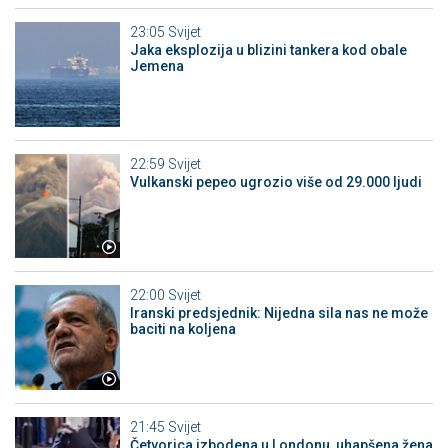
23:05
Svijet
Jaka eksplozija u blizini tankera kod obale
Jemena
22:59
Svijet
Vulkanski pepeo ugrozio više od 29.000 ljudi
22:00
Svijet
Iranski predsjednik: Nijedna sila nas ne može
baciti na koljena
21:45
Svijet
Četvorica izbodena u Londonu, uhapšena žena