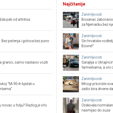
Najčitanije
Zanimljivosti
a pati od artritisa
Bosanac zaboravio 
za Njemačku bez nj
Zanimljivosti
: Bez pečenja i gotova bez puno
Sin hrvatske voditel
Bosne!"
Zanimljivosti
granici, samo nastavio voziti
Sarajlija o Ukrajinc
farmerkama, a oni d
Zanimljivosti
koj "Mi 90-ih bježali u
Mnogi je koriste sva
oršeima"
zašto bira drvene d
Zanimljivosti
 novac u foliju? Razlog je vrlo
Očekivala normalan a
nasmijao do suza