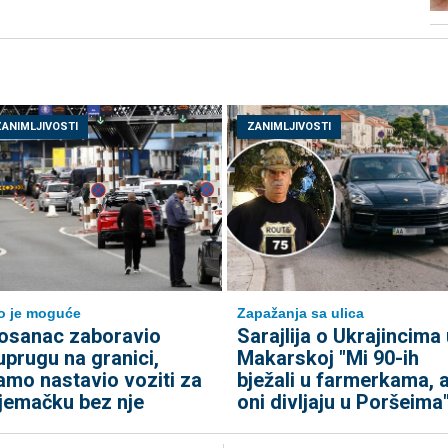
ZANIMLJIVOSTI
ZANIMLJIVOSTI
to je moguće
Zapažanja sa ulica
osanac zaboravio
Sarajlija o Ukrajincima 
uprugu na granici,
Makarskoj "Mi 90-ih
amo nastavio voziti za
bježali u farmerkama, 
jemačku bez nje
oni divljaju u Poršeima