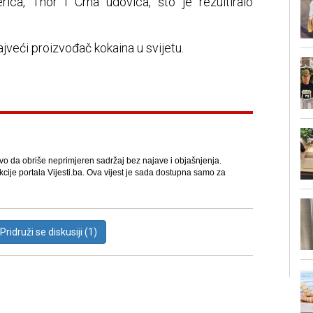
ca, Thor i Crna udovica, što je rezultiralo
veći proizvođač kokaina u svijetu.
avo da obriše neprimjeren sadržaj bez najave i objašnjenja.
kcije portala Vijesti.ba. Ova vijest je sada dostupna samo za
Pridruži se diskusiji (1)