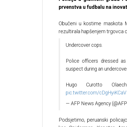
prvenstva u fudbalu na inovat
Obučeni u kostime maskota Mu
rezultirala hapšenjem trgovca 
Undercover cops.
Police officers dressed a
suspect during an undercover 
Hugo Curotto Olae
pic.twitter.com/cDgHyiKCaV
— AFP News Agency (@AFP
Podsjetimo, peruanski policajc