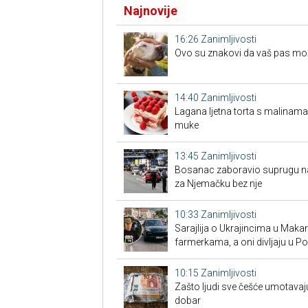
Najnovije
16:26
Zanimljivosti
Ovo su znakovi da vaš pas možd
14:40
Zanimljivosti
Lagana ljetna torta s malinama
muke
13:45
Zanimljivosti
Bosanac zaboravio suprugu na 
za Njemačku bez nje
10:33
Zanimljivosti
Sarajlija o Ukrajincima u Makars
farmerkama, a oni divljaju u P
10:15
Zanimljivosti
Zašto ljudi sve češće umotavaju
dobar