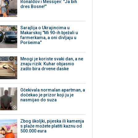
Ronaldov i Messijev: "Ja bih
dres Bosne!"
Sarajlija o Ukrajincima u
Makarskoj "Mi 90-ih bježali u
farmerkama, a oni divljaju u
Poršeima"
Mnogi je koriste svaki dan, a ne
znaju rizik: Kuhar objasnio
zašto bira drvene daske
Očekivala normalan apartman, a
dočekao je prizor koji ju je
nasmijao do suza
Zbog školjki, pijeska ili kamenja
s plaže možete platiti kaznu od
500.000 eura