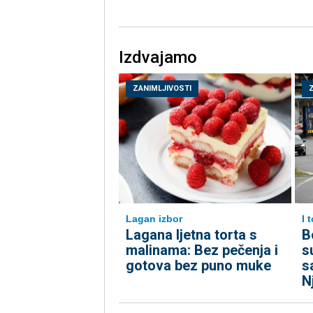
Izdvajamo
ZANIMLJIVOSTI
Lagan izbor
I 
Lagana ljetna torta s
B
malinama: Bez pečenja i
s
gotova bez puno muke
s
N