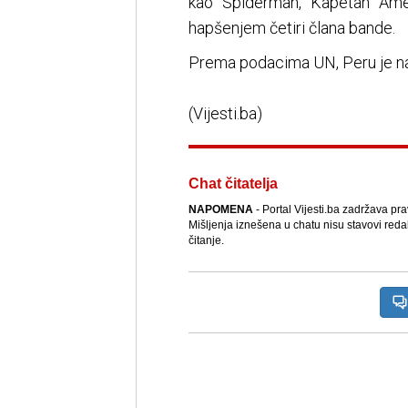
kao Spiderman, Kapetan Ameri
hapšenjem četiri člana bande.
Prema podacima UN, Peru je naj
(Vijesti.ba)
Chat čitatelja
NAPOMENA
- Portal Vijesti.ba zadržava pr
Mišljenja iznešena u chatu nisu stavovi reda
čitanje.