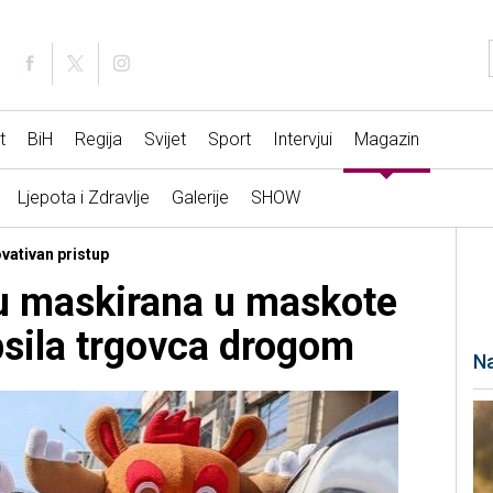
t
BiH
Regija
Svijet
Sport
Intervjui
Magazin
Ljepota i Zdravlje
Galerije
SHOW
ovativan pristup
uu maskirana u maskote
sila trgovca drogom
Na