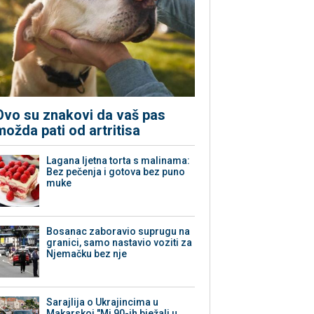
Ovo su znakovi da vaš pas
možda pati od artritisa
Lagana ljetna torta s malinama:
Bez pečenja i gotova bez puno
muke
Bosanac zaboravio suprugu na
granici, samo nastavio voziti za
Njemačku bez nje
Sarajlija o Ukrajincima u
Makarskoj "Mi 90-ih bježali u