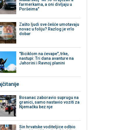
farmerkama, a oni divljaju u
Poršeima"
Zašto ljudi sve češće umotavaju
novac u foliju? Razlog je vrlo
dobar
"Biciklom na ćevape", trke,
nastupi: Tri dana avanture na
Jahorini i Ravnoj planini
jčitanije
Bosanac zaboravio suprugu na
granici, samo nastavio voziti za
Njemačku bez nje
Sin hrvatske voditeljice odbio