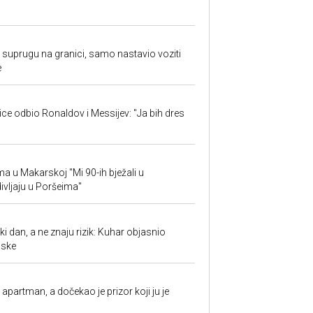
suprugu na granici, samo nastavio voziti
e
jice odbio Ronaldov i Messijev: "Ja bih dres
ima u Makarskoj "Mi 90-ih bježali u
ivljaju u Poršeima"
ki dan, a ne znaju rizik: Kuhar objasnio
aske
partman, a dočekao je prizor koji ju je