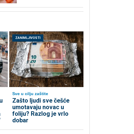
ZANIMLJIVOSTI
Sve u cilju zaštite
u
Zašto ljudi sve češće
umotavaju novac u
a
foliju? Razlog je vrlo
"
dobar