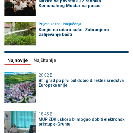
Nazire se povratak 22 radnika
Komunalnog Mostar na posao
Prijete kazne i isključenja
Konjic na udaru suše: Zabranjeno
zalijevanje bašti
Najnovije
Najčitanije
20:02
BiH
Bh. grad po prvi put dobio direktna sredstva
Europske unije
18:45
BiH
MUP ZDK uskoro bi mogao dobiti elektronski
pristup e-Gruntu