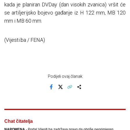
kada je planiran DVDay (dan visokih zvanica) vršit će
se artiljerijsko bojevo gađanje iz H 122 mm, MB 120
mm i MB 60 mm.
(Vijesti.ba / FENA)
Podijeli ovaj članak
Facebook
X
Kopiraj link
Više
Chat čitatelja
NAPOMENA
- Portal Vijesti.ba zadržava pravo da obriše neprimjeren