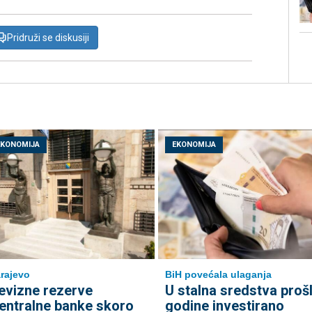
Pridruži se diskusiji
EKONOMIJA
EKONOMIJA
rajevo
BiH povećala ulaganja
evizne rezerve
U stalna sredstva proš
entralne banke skoro
godine investirano