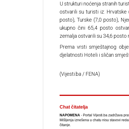
U strukturi noćenja stranih tur
ostvarili su turisti iz: Hrvatske
posto), Turske (7,0 posto), Nj
ukupno čini 65,4 posto ostvare
zemalja ostvarili su 34,6 posto 
Prema vrsti smještajnog objek
djelatnosti Hoteli i sličan smj
(Vijesti.ba / FENA)
Chat čitatelja
NAPOMENA
- Portal Vijesti.ba zadržava pr
Mišljenja iznešena u chatu nisu stavovi reda
čitanje.