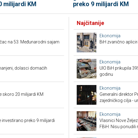
0 milijardi KM
preko 9 milijardi KM
Najčitanije
Ekonomija
ačac na 53. Međunarodni sajam
BiH zvanično aplici
Ekonomija
smanjeni, dolasci domaćih
UIO BiH prikupila 3
godinu
Ekonomija
e skoro 20 milijardi KM
Generalni direktor P
zajedničkog cilja - 
Ekonomija
 investirano preko 9 milijardi
Vlasnici Nove Želj
FBiH: Nisu ponudili 