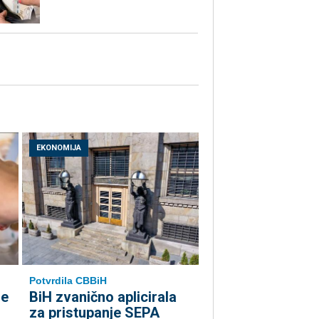
EKONOMIJA
Potvrdila CBBiH
le
BiH zvanično aplicirala
za pristupanje SEPA