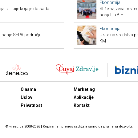
Ekonomija
ja iz Libije koja je do sada
Stiže najveća privred
posjetila BiH
Ekonomija
stupanje SEPA području
U stalna sredstva pr
KM
O nama
Marketing
Uslovi
Aplikacije
Privatnost
Kontakt
© vijesti.ba 2008-2026 | Kopiranje i prenos sadržaja samo uz pismenu dozvolu.