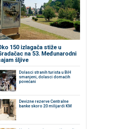
Oko 150 izlagača stiže u
Gradačac na 53. Međunarodni
sajam šljive
Dolasci stranih turista u BiH
smanjeni, dolasci domaćih
povećani
Devizne rezerve Centralne
banke skoro 20 milijardi KM