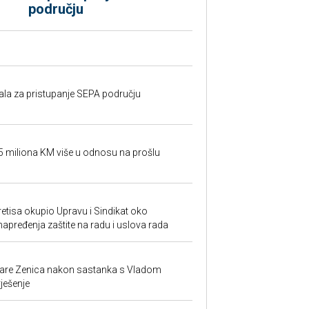
području
rala za pristupanje SEPA području
95 miliona KM više u odnosu na prošlu
retisa okupio Upravu i Sindikat oko
unapređenja zaštite na radu i uslova rada
ezare Zenica nakon sastanka s Vladom
rješenje