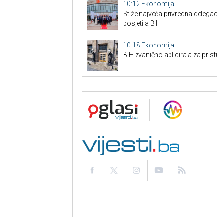
10:12
Ekonomija
Stiže najveća privredna delegaci
posjetila BiH
10:18
Ekonomija
BiH zvanično aplicirala za pri