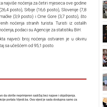
ista najviše noćenja za četiri mjeseca ove godine
 (26,4 posto), Srbije (16,6 posto), Slovenije (7,8
emačke (3,9 posto) i Crne Gore (3,7 posto), što
nih noćenja stranih turista. Turisti iz ostalih
noćenja, podaci su Agencije za statistiku BiH.
ta najveći broj noćenja ostvaren je u okviru
eštaj sa učešćem od 95,1 posto.
avo da obriše neprimjeren sadržaj bez najave i objašnjenja.
kcije portala Vijesti.ba. Ova vijest je sada dostupna samo za