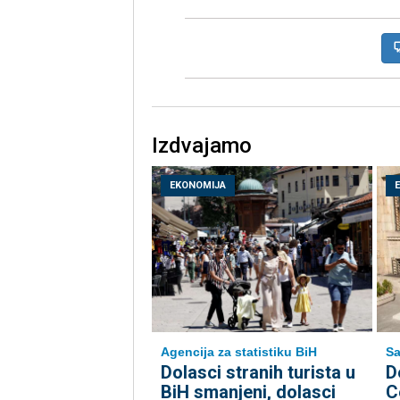
Izdvajamo
EKONOMIJA
Agencija za statistiku BiH
Sa
Dolasci stranih turista u
D
BiH smanjeni, dolasci
C