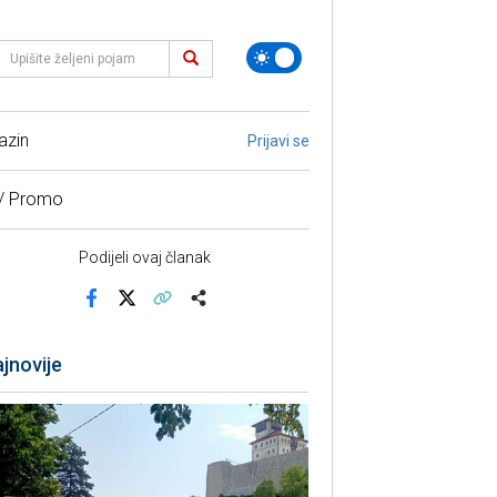
azin
Prijavi se
 / Promo
Podijeli ovaj članak
Facebook
X
Kopiraj link
Više
jnovije