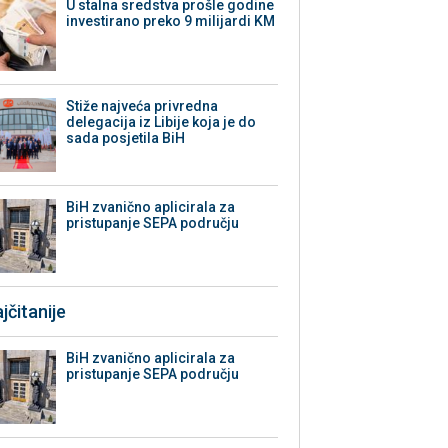
U stalna sredstva prošle godine
investirano preko 9 milijardi KM
Stiže najveća privredna
delegacija iz Libije koja je do
sada posjetila BiH
BiH zvanično aplicirala za
pristupanje SEPA području
jčitanije
BiH zvanično aplicirala za
pristupanje SEPA području