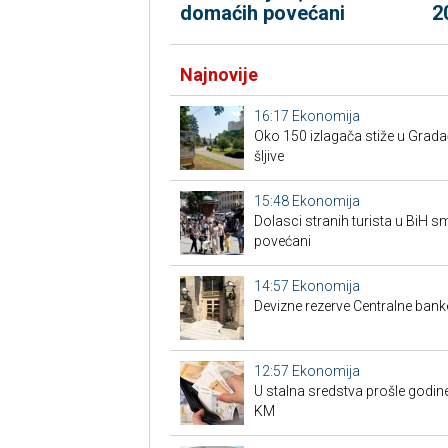
domaćih povećani
2
Najnovije
16:17
Ekonomija
Oko 150 izlagača stiže u Grad
šljive
15:48
Ekonomija
Dolasci stranih turista u BiH 
povećani
14:57
Ekonomija
Devizne rezerve Centralne bank
12:57
Ekonomija
U stalna sredstva prošle godine
KM