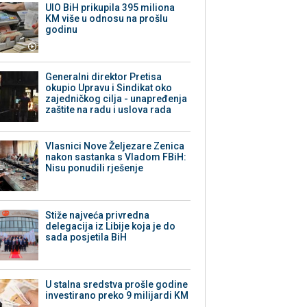
UIO BiH prikupila 395 miliona
KM više u odnosu na prošlu
godinu
Generalni direktor Pretisa
okupio Upravu i Sindikat oko
zajedničkog cilja - unapređenja
zaštite na radu i uslova rada
Vlasnici Nove Željezare Zenica
nakon sastanka s Vladom FBiH:
Nisu ponudili rješenje
Stiže najveća privredna
delegacija iz Libije koja je do
sada posjetila BiH
U stalna sredstva prošle godine
investirano preko 9 milijardi KM