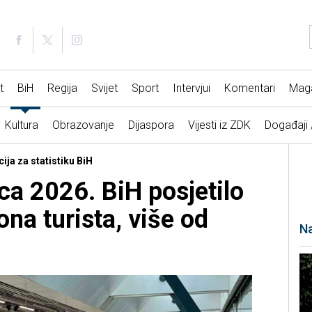
t
BiH
Regija
Svijet
Sport
Intervjui
Komentari
Mag
Kultura
Obrazovanje
Dijaspora
Vijesti iz ZDK
Događaji
ija za statistiku BiH
ca 2026. BiH posjetilo
ona turista, više od
Na