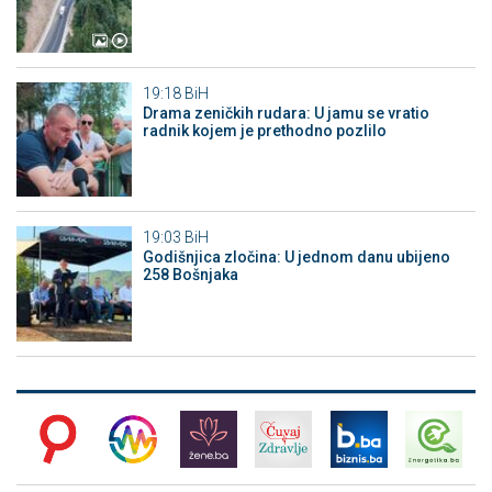
19:18
BiH
Drama zeničkih rudara: U jamu se vratio
radnik kojem je prethodno pozlilo
19:03
BiH
Godišnjica zločina: U jednom danu ubijeno
258 Bošnjaka