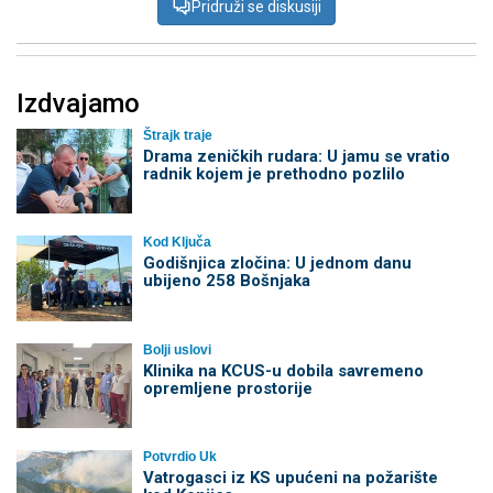
Pridruži se diskusiji
Izdvajamo
Štrajk traje
Drama zeničkih rudara: U jamu se vratio
radnik kojem je prethodno pozlilo
Kod Ključa
Godišnjica zločina: U jednom danu
ubijeno 258 Bošnjaka
Bolji uslovi
Klinika na KCUS-u dobila savremeno
opremljene prostorije
Potvrdio Uk
Vatrogasci iz KS upućeni na požarište