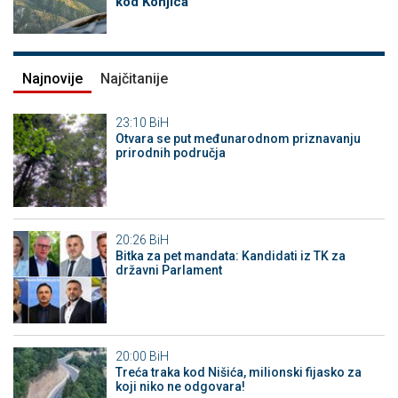
kod Konjica
Najnovije
Najčitanije
23:10
BiH
Otvara se put međunarodnom priznavanju
prirodnih područja
20:26
BiH
Bitka za pet mandata: Kandidati iz TK za
državni Parlament
20:00
BiH
Treća traka kod Nišića, milionski fijasko za
koji niko ne odgovara!