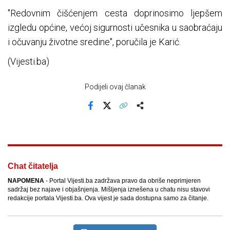
"Redovnim čišćenjem cesta doprinosimo ljepšem
izgledu općine, većoj sigurnosti učesnika u saobraćaju
i očuvanju životne sredine", poručila je Karić.
(Vijesti.ba)
Podijeli ovaj članak
Facebook
X
Kopiraj link
Više
Chat čitatelja
NAPOMENA
- Portal Vijesti.ba zadržava pravo da obriše neprimjeren
sadržaj bez najave i objašnjenja. Mišljenja iznešena u chatu nisu stavovi
redakcije portala Vijesti.ba. Ova vijest je sada dostupna samo za čitanje.