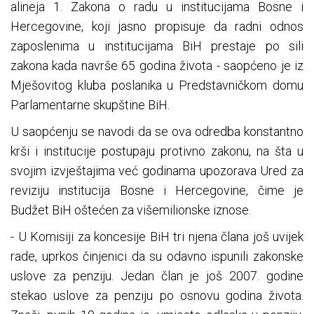
alineja 1. Zakona o radu u institucijama Bosne i
Hercegovine, koji jasno propisuje da radni odnos
zaposlenima u institucijama BiH prestaje po sili
zakona kada navrše 65 godina života - saopćeno je iz
Mješovitog kluba poslanika u Predstavničkom domu
Parlamentarne skupštine BiH.
U saopćenju se navodi da se ova odredba konstantno
krši i institucije postupaju protivno zakonu, na šta u
svojim izvještajima već godinama upozorava Ured za
reviziju institucija Bosne i Hercegovine, čime je
Budžet BiH oštećen za višemilionske iznose.
- U Komisiji za koncesije BiH tri njena člana još uvijek
rade, uprkos činjenici da su odavno ispunili zakonske
uslove za penziju. Jedan član je još 2007. godine
stekao uslove za penziju po osnovu godina života.