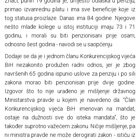
Znači, punih 19 godina je, umjesto odlaska u penziju,
primao izvanrednu platu i ima sve beneficije koje iz
tog statusa proizlaze. Danas ima 84 godine. Njegove
nešto mlađe kolege u istoj instituciji imaju 73 i 71
godinu, i morali su biti penzionisani prije osam,
odnosno šest godina - navodi se u saopćenju.
Dodaje se da je i jednom članu Konkurencijskog vijeća
BiH nezakonito produžen radni odnos, jer je zbog
navršenih 65 godina ispunio uslove za penziju i po sili
zakona morao biti penzionisan prije dvije godine.
Izgovor što to nije urađeno je mišljenje državnog
Ministarstva pravde u kojem je navedeno da: “Član
Konkurencijskog vijeća BiH imenovan na mandat,
ostaje na dužnosti sve do isteka mandata”, što je
također suprotno važećem zakonu. Ničije mišljenje, pa
ni ministra pravde ne može derogirati zakon - ističu iz