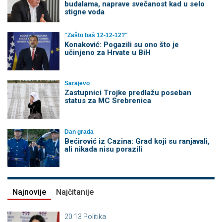
budalama, naprave svečanost kad u selo
stigne voda
"Zašto baš 12-12-12?"
Konaković: Pogazili su ono što je
učinjeno za Hrvate u BiH
Sarajevo
Zastupnici Trojke predlažu poseban
status za MC Srebrenica
Dan grada
Bećirović iz Cazina: Grad koji su ranjavali,
ali nikada nisu porazili
Najnovije
Najčitanije
20:13
Politika