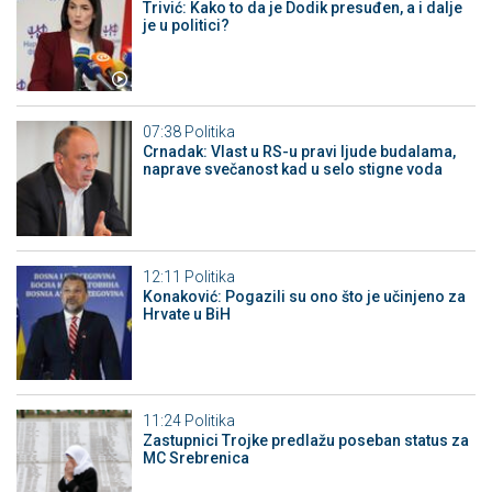
Trivić: Kako to da je Dodik presuđen, a i dalje
je u politici?
07:38
Politika
Crnadak: Vlast u RS-u pravi ljude budalama,
naprave svečanost kad u selo stigne voda
12:11
Politika
Konaković: Pogazili su ono što je učinjeno za
Hrvate u BiH
11:24
Politika
Zastupnici Trojke predlažu poseban status za
MC Srebrenica