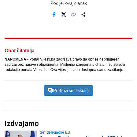
Podijeli ovaj članak
Facebook
X
Kopiraj link
Više
Chat čitatelja
NAPOMENA
- Portal Vijesti.ba zadržava pravo da obriše neprimjeren
sadržaj bez najave i objašnjenja. Mišljenja iznešena u chatu nisu stavovi
redakcije portala Vijesti.ba. Ova vijest je sada dostupna samo za čitanje.
Pridruži se diskusiji
Izdvajamo
Šef delegacije EU