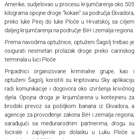
Amerike, sudjelovao u procesu krijumčarenja oko 505
kilograma opojne droge “kokain” sa područja Ekvadora,
preko luke Pirej do luke Ploče u Hrvatskoj, sa ciljem
daljeg krijumčarenja na područje BiH i zemalja regiona.
Prema navodima optužnice, optuženi Šagolj trebao je
osigurati nesmetan prolazak droge preko carinskog
terminala u luci Ploče.
Pripadnici organizovane kriminalne grupe, kao i
optuženi Šagolj, koristili su kriptovanu Sky aplikaciju
radi komunikacije i dogovora oko izvršenja krivičnog
djela. Opojna droga je krijumčarena u kontejneru za
brodski prevoz sa pošiljkom banana iz Ekvadora, a
agencije za provođenje zakona BiH i zemalja regiona,
sarađujući sa međunarodnim partnerima, drogu su
locirale i zaplijenile po dolasku u Luku Ploče u