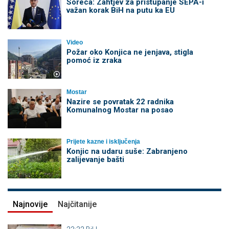
Soreca: Zahtjev za pristupanje SEPA-i
važan korak BiH na putu ka EU
Video
Požar oko Konjica ne jenjava, stigla
pomoć iz zraka
Mostar
Nazire se povratak 22 radnika
Komunalnog Mostar na posao
Prijete kazne i isključenja
Konjic na udaru suše: Zabranjeno
zalijevanje bašti
Najnovije
Najčitanije