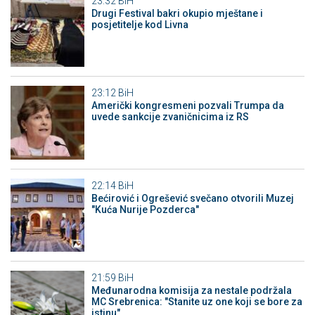
23:32
BiH
Drugi Festival bakri okupio mještane i
posjetitelje kod Livna
23:12
BiH
Američki kongresmeni pozvali Trumpa da
uvede sankcije zvaničnicima iz RS
22:14
BiH
Bećirović i Ogrešević svečano otvorili Muzej
"Kuća Nurije Pozderca"
21:59
BiH
Međunarodna komisija za nestale podržala
MC Srebrenica: "Stanite uz one koji se bore za
istinu"