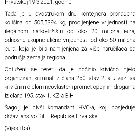
Hrvatskoj 19.3.2021. godine.
Tada je u dvostrukom dnu kontejnera pronađena
količina od 505,5394 kg, procijenjene vrijednosti na
ilegalnom narko-tržištu od oko 20 miliona eura,
odnosno ukupne ulične vrijednosti od oko 50 miliona
eura, koja je bila namijenjena za više naručilaca sa
područja zemalja regiona.
Optuženi se tereti da je počinio krivično djelo
organizirani kriminal iz člana 250. stav 2. a u vezi sa
krivičnim djelom neovlašteni promet opojnim drogama
iz člana 195. stav 1. KZ-a BiH.
Šagolj je bivši komandant HVO-a, koji posjeduje
državljanstvo BiH i Republike Hrvatske.
(Vijesti.ba)