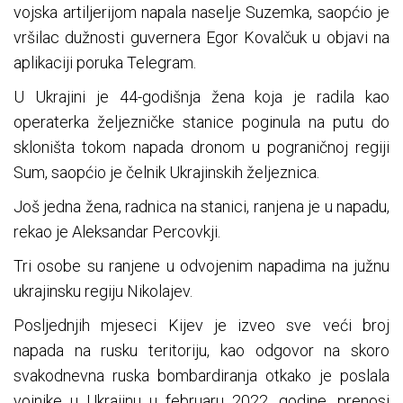
vojska artiljerijom napala naselje Suzemka, saopćio je
vršilac dužnosti guvernera Egor Kovalčuk u objavi na
aplikaciji poruka Telegram.
U Ukrajini je 44-godišnja žena koja je radila kao
operaterka željezničke stanice poginula na putu do
skloništa tokom napada dronom u pograničnoj regiji
Sum, saopćio je čelnik Ukrajinskih željeznica.
Još jedna žena, radnica na stanici, ranjena je u napadu,
rekao je Aleksandar Percovkji.
Tri osobe su ranjene u odvojenim napadima na južnu
ukrajinsku regiju Nikolajev.
Posljednjih mjeseci Kijev je izveo sve veći broj
napada na rusku teritoriju, kao odgovor na skoro
svakodnevna ruska bombardiranja otkako je poslala
vojnike u Ukrajinu u februaru 2022. godine, prenosi