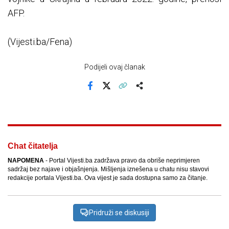
AFP.
(Vijesti.ba/Fena)
Podijeli ovaj članak
Facebook
X
Kopiraj link
Više
Chat čitatelja
NAPOMENA
- Portal Vijesti.ba zadržava pravo da obriše neprimjeren
sadržaj bez najave i objašnjenja. Mišljenja iznešena u chatu nisu stavovi
redakcije portala Vijesti.ba. Ova vijest je sada dostupna samo za čitanje.
Pridruži se diskusiji