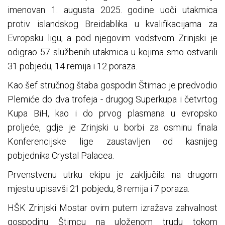
imenovan 1. augusta 2025. godine uoči utakmica
protiv islandskog Breidablika u kvalifikacijama za
Evropsku ligu, a pod njegovim vodstvom Zrinjski je
odigrao 57 službenih utakmica u kojima smo ostvarili
31 pobjedu, 14 remija i 12 poraza.
Kao šef stručnog štaba gospodin Štimac je predvodio
Plemiće do dva trofeja - drugog Superkupa i četvrtog
Kupa BiH, kao i do prvog plasmana u evropsko
proljeće, gdje je Zrinjski u borbi za osminu finala
Konferencijske lige zaustavljen od kasnijeg
pobjednika Crystal Palacea.
Prvenstvenu utrku ekipu je zaključila na drugom
mjestu upisavši 21 pobjedu, 8 remija i 7 poraza.
HŠK Zrinjski Mostar ovim putem izražava zahvalnost
gospodinu Štimcu na uloženom trudu tokom