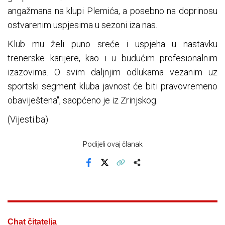
angažmana na klupi Plemića, a posebno na doprinosu
ostvarenim uspjesima u sezoni iza nas.
Klub mu želi puno sreće i uspjeha u nastavku
trenerske karijere, kao i u budućim profesionalnim
izazovima. O svim daljnjim odlukama vezanim uz
sportski segment kluba javnost će biti pravovremeno
obaviještena", saopćeno je iz Zrinjskog.
(Vijesti.ba)
Podijeli ovaj članak
Facebook
X
Kopiraj link
Više
Chat čitatelja