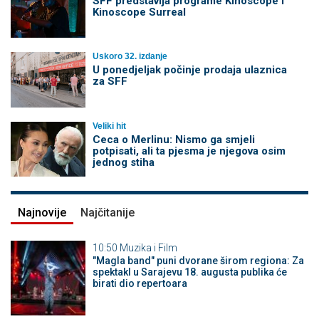
SFF predstavlja programe Kinoscope i
Kinoscope Surreal
Uskoro 32. izdanje
U ponedjeljak počinje prodaja ulaznica
za SFF
Veliki hit
Ceca o Merlinu: Nismo ga smjeli
potpisati, ali ta pjesma je njegova osim
jednog stiha
Najnovije
Najčitanije
10:50
Muzika i Film
"Magla band" puni dvorane širom regiona: Za
spektakl u Sarajevu 18. augusta publika će
birati dio repertoara