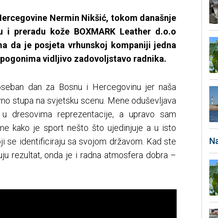
 Hercegovine Nermin Nikšić, tokom današnje
nju i preradu kože BOXMARK Leather d.o.o
ima da je posjeta vrhunskoj kompaniji jedna
u pogonima vidljivo zadovoljstavo radnika.
poseban dan za Bosnu i Hercegovinu jer naša
vno stupa na svjetsku scenu. Mene oduševljava
a u dresovima reprezentacije, a upravo sam
e kako je sport nešto što ujedinjuje a u isto
Na
ji se identificiraju sa svojom državom. Kad ste
kuju rezultat, onda je i radna atmosfera dobra –