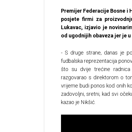
Premijer Federacije Bosne i
posjete firmi za proizvod
Lukavac, izjavio je novinar
od ugodnijih obaveza jer je 
- S druge strane, danas je 
fudbalska reprezentacija pono
što su dvije trećine radnic
razgovarao s direktorom o tom
vrijeme budi ponos kod onih ko
zadovoljni, sretni, kad svi oče
kazao je Nikšić.