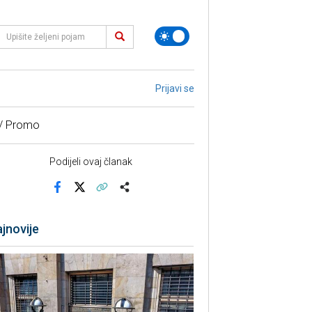
Prijavi se
 / Promo
Podijeli ovaj članak
Facebook
X
Kopiraj link
Više
jnovije