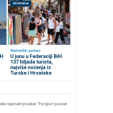
EKONOMIJA
Statistički podaci
iH
U junu u Federaciji BiH
137 hiljada turista,
najviše noćenja iz
Turske i Hrvatske
iki regionalni projekat: "Put šljive" povezat