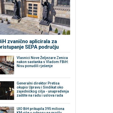
BiH zvanično aplicirala za
pristupanje SEPA području
Vlasnici Nove Željezare Zenica
nakon sastanka s Vladom FBiH:
Nisu ponudili rješenje
Generalni direktor Pretisa
okupio Upravu i Sindikat oko
zajedničkog cilja - unapređenja
zaštite na radu i uslova rada
UIO BiH prikupila 395 miliona
KM više u odnosu na prošlu