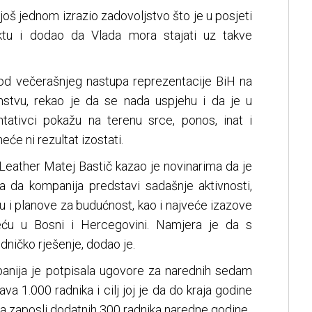
 još jednom izrazio zadovoljstvo što je u posjeti
tu i dodao da Vlada mora stajati uz takve
 od večerašnjeg nastupa reprezentacije BiH na
tvu, rekao je da se nada uspjehu i da je u
ativci pokažu na terenu srce, ponos, inat i
eće ni rezultat izostati.
ather Matej Bastič kazao je novinarima da je
a da kompanija predstavi sadašnje aktivnosti,
ju i planove za budućnost, kao i najveće izazove
reću u Bosni i Hercegovini. Namjera je da s
dničko rješenje, dodao je.
panija je potpisala ugovore za narednih sedam
a 1.000 radnika i cilj joj je da do kraja godine
da zaposli dodatnih 300 radnika naredne godine.