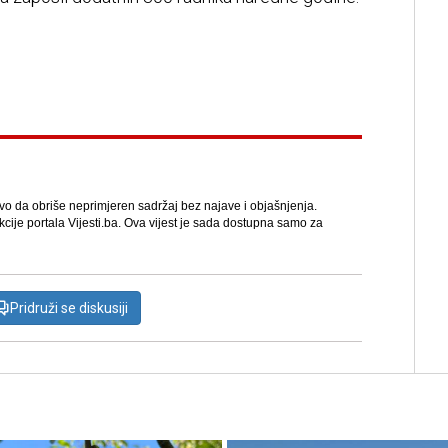
avo da obriše neprimjeren sadržaj bez najave i objašnjenja.
kcije portala Vijesti.ba. Ova vijest je sada dostupna samo za
Pridruži se diskusiji