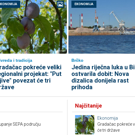
EKONOMIJA
EKONOMIJA
ivreda i tradicija
Brčko
radačac pokreće veliki
Jedina riječna luka u B
egionalni projekat: "Put
ostvarila dobit: Nova
ljive" povezat će tri
dizalica donijela rast
ržave
prihoda
Najčitanije
Ekonomija
stupanje SEPA području
Gradačac pokreće vel
će tri države