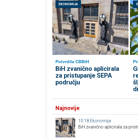
EKONOMIJA
Potvrdila CBBiH
Pr
BiH zvanično aplicirala
G
za pristupanje SEPA
r
području
š
d
Najnovije
10:18
Ekonomija
BiH zvanično aplicirala za pri