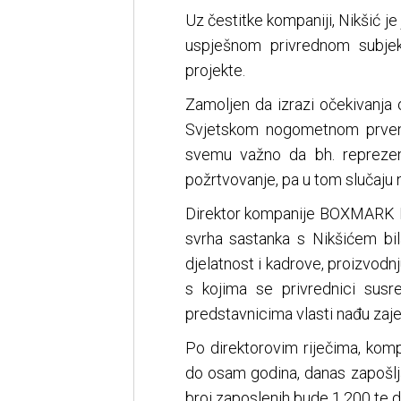
Uz čestitke kompaniji, Nikšić je
uspješnom privrednom subjek
projekte.
Zamoljen da izrazi očekivanja
Svjetskom nogometnom prvens
svemu važno da bh. reprezent
požrtvovanje, pa u tom slučaju n
Direktor kompanije BOXMARK Le
svrha sastanka s Nikšićem bil
djelatnost i kadrove, proizvodn
s kojima se privrednici sus
predstavnicima vlasti nađu zaje
Po direktorovim riječima, kom
do osam godina, danas zapošljav
broj zaposlenih bude 1.200 te 