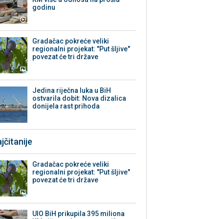
godinu
Gradačac pokreće veliki
regionalni projekat: "Put šljive"
povezat će tri države
Jedina riječna luka u BiH
ostvarila dobit: Nova dizalica
donijela rast prihoda
jčitanije
Gradačac pokreće veliki
regionalni projekat: "Put šljive"
povezat će tri države
UIO BiH prikupila 395 miliona