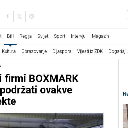
t
BiH
Regija
Svijet
Sport
Intervjui
Magazin
Kultura
Obrazovanje
Dijaspora
Vijesti iz ZDK
Događaji
o
ti firmi BOXMARK
 podržati ovakve
Na
ekte