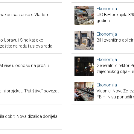
Ekonomija
a nakon sastanka s Vladom
UIO BiH prikupila 3
godinu
Ekonomija
io Upravu i Sindikat oko
BiH zvanično aplici
zaštite na radu i uslova rada
Ekonomija
KM više u odnosu na prošlu
Generalni direktor P
zajedničkog cilja - 
Ekonomija
ni projekat: "Put šljive" povezat
Vlasnici Nove Želj
FBiH: Nisu ponudili 
ila dobit: Nova dizalica donijela