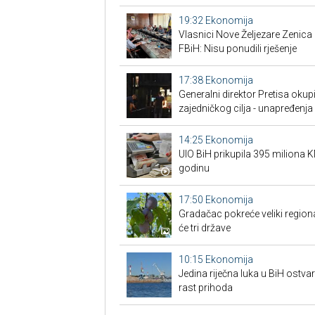
19:32
Ekonomija
Vlasnici Nove Željezare Zenic
FBiH: Nisu ponudili rješenje
17:38
Ekonomija
Generalni direktor Pretisa okup
zajedničkog cilja - unapređenja 
14:25
Ekonomija
UIO BiH prikupila 395 miliona 
godinu
17:50
Ekonomija
Gradačac pokreće veliki regional
će tri države
10:15
Ekonomija
Jedina riječna luka u BiH ostvar
rast prihoda