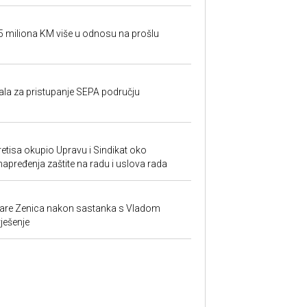
95 miliona KM više u odnosu na prošlu
rala za pristupanje SEPA području
retisa okupio Upravu i Sindikat oko
unapređenja zaštite na radu i uslova rada
ezare Zenica nakon sastanka s Vladom
rješenje