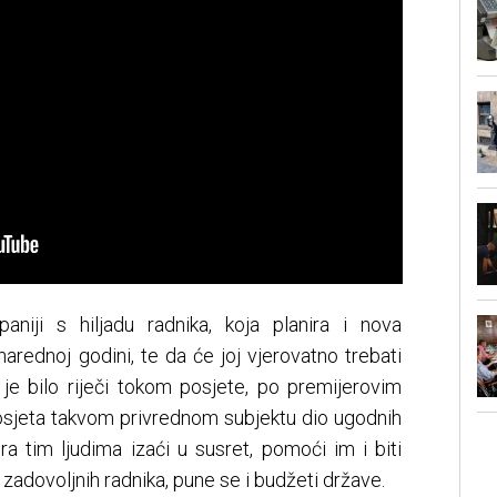
aniji s hiljadu radnika, koja planira i nova
narednoj godini, te da će joj vjerovatno trebati
 je bilo riječi tokom posjete, po premijerovim
posjeta takvom privrednom subjektu dio ugodnih
a tim ljudima izaći u susret, pomoći im i biti
m zadovoljnih radnika, pune se i budžeti države.