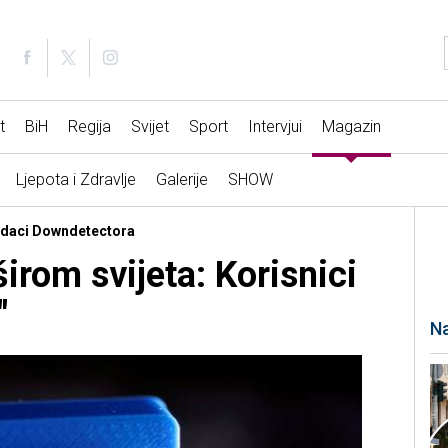
t
BiH
Regija
Svijet
Sport
Intervjui
Magazin
Ljepota i Zdravlje
Galerije
SHOW
Podaci Downdetectora
irom svijeta: Korisnici
"
Na