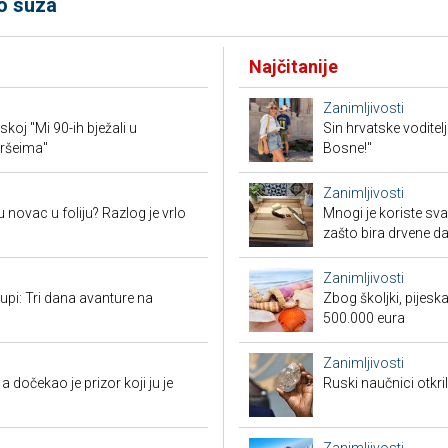
o suza
Najčitanije
Zanimljivosti
koj "Mi 90-ih bježali u
Sin hrvatske voditel
oršeima"
Bosne!"
Zanimljivosti
 novac u foliju? Razlog je vrlo
Mnogi je koriste sva
zašto bira drvene d
Zanimljivosti
tupi: Tri dana avanture na
Zbog školjki, pijesk
500.000 eura
Zanimljivosti
dočekao je prizor koji ju je
Ruski naučnici otkril