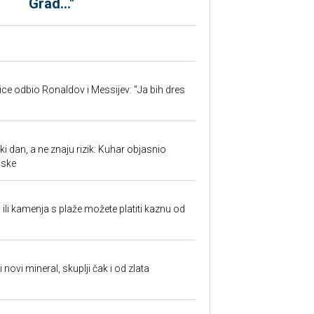
Grad..."
jice odbio Ronaldov i Messijev: "Ja bih dres
ki dan, a ne znaju rizik: Kuhar objasnio
aske
a ili kamenja s plaže možete platiti kaznu od
i novi mineral, skuplji čak i od zlata