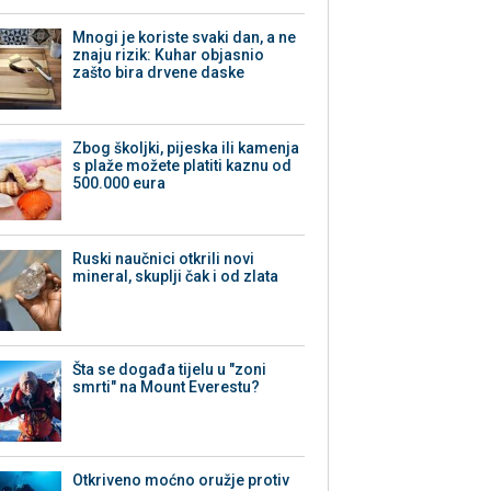
Mnogi je koriste svaki dan, a ne
znaju rizik: Kuhar objasnio
zašto bira drvene daske
Zbog školjki, pijeska ili kamenja
s plaže možete platiti kaznu od
500.000 eura
Ruski naučnici otkrili novi
mineral, skuplji čak i od zlata
Šta se događa tijelu u "zoni
smrti" na Mount Everestu?
Otkriveno moćno oružje protiv