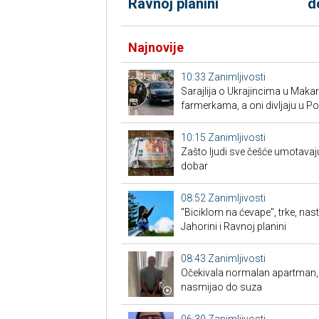
Ravnoj planini
d
Najnovije
10:33
Zanimljivosti
Sarajlija o Ukrajincima u Makars
farmerkama, a oni divljaju u P
10:15
Zanimljivosti
Zašto ljudi sve češće umotavaju
dobar
08:52
Zanimljivosti
"Biciklom na ćevape", trke, nas
Jahorini i Ravnoj planini
08:43
Zanimljivosti
Očekivala normalan apartman, a 
nasmijao do suza