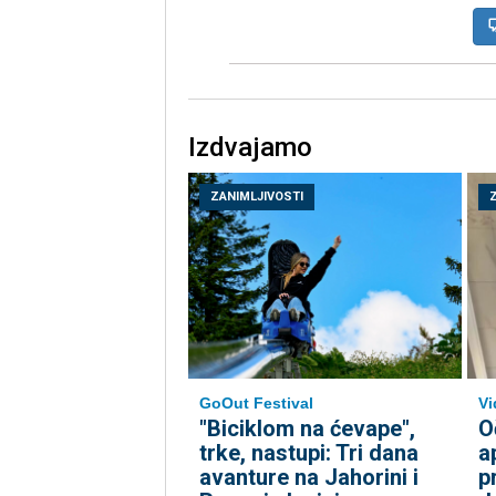
Izdvajamo
ZANIMLJIVOSTI
GoOut Festival
Vi
"Biciklom na ćevape",
O
trke, nastupi: Tri dana
a
avanture na Jahorini i
p