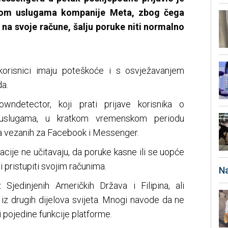
upom uslugama kompanije Meta, zbog čega
na svoje račune, šalju poruke niti normalno
korisnici imaju poteškoće i s osvježavanjem
a.
ndetector, koji prati prijave korisnika o
 uslugama, u kratkom vremenskom periodu
ava vezanih za Facebook i Messenger.
acije ne učitavaju, da poruke kasne ili se uopće
i pristupiti svojim računima.
Na
z Sjedinjenih Američkih Država i Filipina, ali
 i iz drugih dijelova svijeta. Mnogi navode da ne
ti pojedine funkcije platforme.