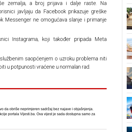
še zemalja, a broj prijava i dalje raste. Na
isnici javljaju da Facebook prikazuje greške
 dok Messenger ne omogućava slanje i primanje
isnici Instagrama, koji također pripada Meta
i službenim saopćenjem o uzroku problema niti
biti u potpunosti vraćene u normalan rad.
avo da obriše neprimjeren sadržaj bez najave i objašnjenja.
kcije portala Vijesti.ba. Ova vijest je sada dostupna samo za