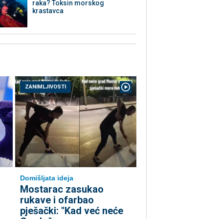
raka? Toksin morskog
krastavca
ZANIMLJIVOSTI
Domišljata ideja
Mostarac zasukao
rukave i ofarbao
pješački: "Kad već neće