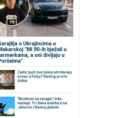
Sarajlija o Ukrajincima u
Makarskoj "Mi 90-ih bježali u
farmerkama, a oni divljaju u
Poršeima"
Zašto ljudi sve češće umotavaju
novac u foliju? Razlog je vrlo
dobar
"Biciklom na ćevape", trke,
nastupi: Tri dana avanture na
Jahorini i Ravnoj planini