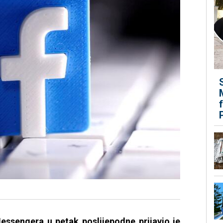
essengera u petak poslijepodne prijavio je