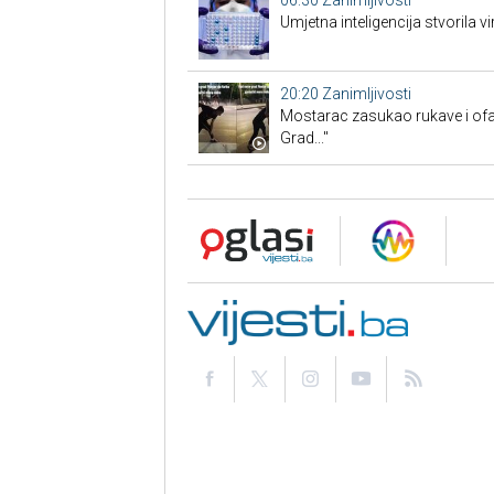
06:30
Zanimljivosti
Umjetna inteligencija stvorila vi
20:20
Zanimljivosti
Mostarac zasukao rukave i ofa
Grad..."