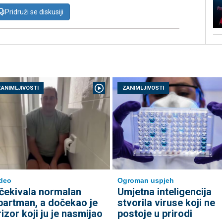
Pridruži se diskusiji
ZANIMLJIVOSTI
ZANIMLJIVOSTI
deo
Ogroman uspjeh
čekivala normalan
Umjetna inteligencija
partman, a dočekao je
stvorila viruse koji ne
rizor koji ju je nasmijao
postoje u prirodi