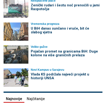
Neisplaćene plaće
Zenički rudari i šestu noć prenoćili u jami
Raspotočje
Vremenska prognoza
U BiH danas sunčano i vruće, bit će
slabog vjetra
Velike gužve
Pojačan promet na granicama BiH: Duge
kolone na više graničnih prelaza
Novi Kampus u Sarajevu
Vlada KS podržala najveći projekt u
historiji UNSA
Najnovije
Najčitanije