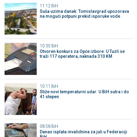
11:12
BiH
Suša uzima danak: Tomislavgrad upozorava
na mogući potpuni prekid isporuke vode
10:30
BiH
Otvoren konkurs za Opće izbore: U Tuzli se
traži 117 operatera, naknada 310 KM
10:11
BiH
Stiže novi temperaturni udar: U BiH sutra i do
41 stepen
08:58
BiH
Danas isplata invalidnina za juli u Federaciji
BiH