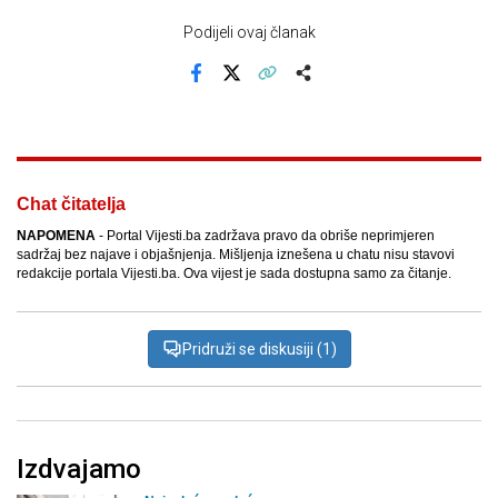
Podijeli ovaj članak
Facebook
X
Kopiraj link
Više
Chat čitatelja
NAPOMENA
- Portal Vijesti.ba zadržava pravo da obriše neprimjeren
sadržaj bez najave i objašnjenja. Mišljenja iznešena u chatu nisu stavovi
redakcije portala Vijesti.ba. Ova vijest je sada dostupna samo za čitanje.
Pridruži se diskusiji (1)
Izdvajamo