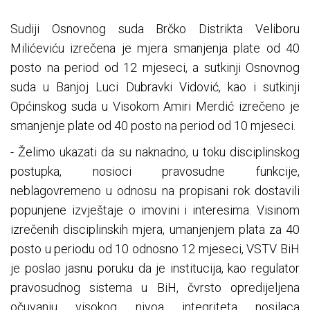
Sudiji Osnovnog suda Brčko Distrikta Veliboru
Milićeviću izrečena je mjera smanjenja plate od 40
posto na period od 12 mjeseci, a sutkinji Osnovnog
suda u Banjoj Luci Dubravki Vidović, kao i sutkinji
Općinskog suda u Visokom Amiri Merdić izrečeno je
smanjenje plate od 40 posto na period od 10 mjeseci.
- Želimo ukazati da su naknadno, u toku disciplinskog
postupka, nosioci pravosudne funkcije,
neblagovremeno u odnosu na propisani rok dostavili
popunjene izvještaje o imovini i interesima. Visinom
izrečenih disciplinskih mjera, umanjenjem plata za 40
posto u periodu od 10 odnosno 12 mjeseci, VSTV BiH
je poslao jasnu poruku da je institucija, kao regulator
pravosudnog sistema u BiH, čvrsto opredijeljena
očuvanju visokog nivoa integriteta nosilaca