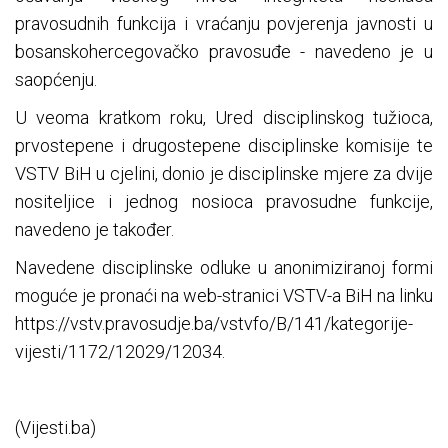
pravosudnih funkcija i vraćanju povjerenja javnosti u
bosanskohercegovačko pravosuđe - navedeno je u
saopćenju.
U veoma kratkom roku, Ured disciplinskog tužioca,
prvostepene i drugostepene disciplinske komisije te
VSTV BiH u cjelini, donio je disciplinske mjere za dvije
nositeljice i jednog nosioca pravosudne funkcije,
navedeno je također.
Navedene disciplinske odluke u anonimiziranoj formi
moguće je pronaći na web-stranici VSTV-a BiH na linku
https://vstv.pravosudje.ba/vstvfo/B/141/kategorije-
vijesti/1172/12029/12034.
(Vijesti.ba)