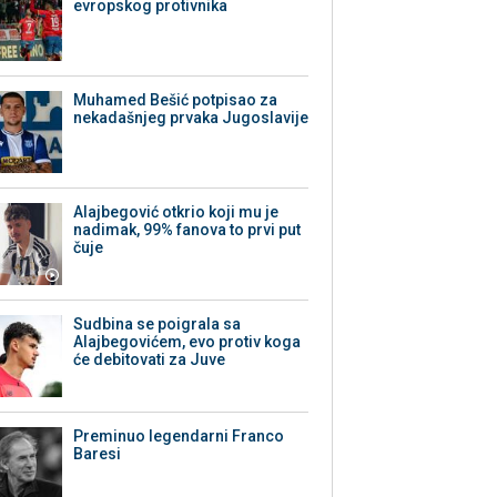
evropskog protivnika
Muhamed Bešić potpisao za
nekadašnjeg prvaka Jugoslavije
Alajbegović otkrio koji mu je
nadimak, 99% fanova to prvi put
čuje
Sudbina se poigrala sa
Alajbegovićem, evo protiv koga
će debitovati za Juve
Preminuo legendarni Franco
Baresi