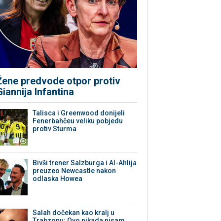
Žene predvode otpor protiv
Giannija Infantina
Talisca i Greenwood donijeli
Fenerbahčeu veliku pobjedu
protiv Sturma
Bivši trener Salzburga i Al-Ahlija
preuzeo Newcastle nakon
odlaska Howea
Salah dočekan kao kralj u
Trabzonu: Ovo nikada nisam