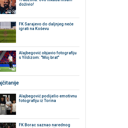
doživio!
FK Sarajevo do daljnjeg neće
igrati na Koševu
Alajbegović objavio fotografiju
s Yildizom: "Moj brat"
jčitanije
Alajbegović podijelio emotivnu
fotografiju iz Torina
FK Borac saznao narednog