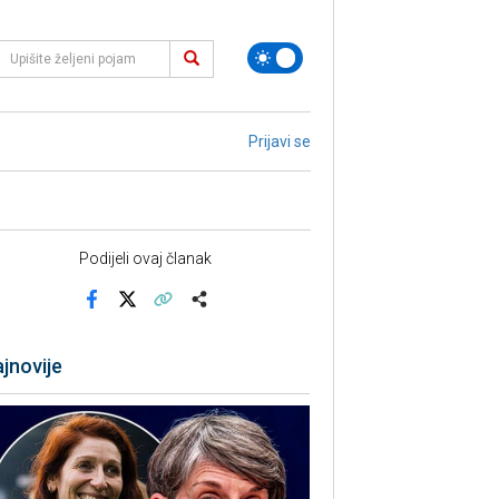
Prijavi se
Podijeli ovaj članak
Facebook
X
Kopiraj link
Više
jnovije