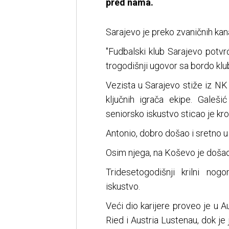
pred nama.
Sarajevo je preko zvaničnih kan
"Fudbalski klub Sarajevo potvrđ
trogodišnji ugovor sa bordo kl
Vezista u Sarajevo stiže iz NK 
ključnih igrača ekipe. Galeš
seniorsko iskustvo sticao je kro
Antonio, dobro došao i sretno u 
Osim njega, na Koševo je došao
Tridesetogodišnji krilni n
iskustvo.
Veći dio karijere proveo je u A
Ried i Austria Lustenau, dok je