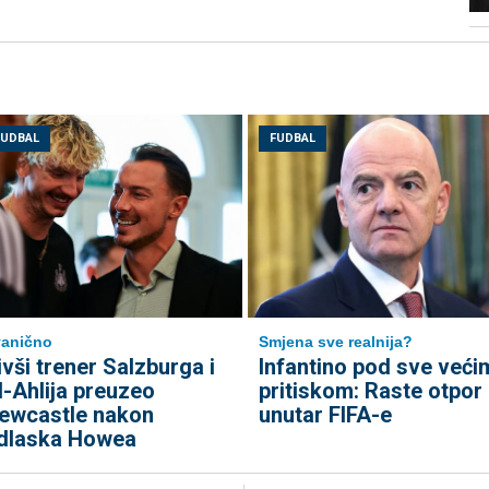
FUDBAL
FUDBAL
anično
Smjena sve realnija?
ivši trener Salzburga i
Infantino pod sve veći
l-Ahlija preuzeo
pritiskom: Raste otpor
ewcastle nakon
unutar FIFA-e
dlaska Howea