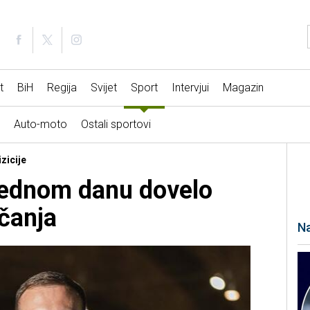
t
BiH
Regija
Svijet
Sport
Intervjui
Magazin
Auto-moto
Ostali sportovi
zicije
jednom danu dovelo
ačanja
Na