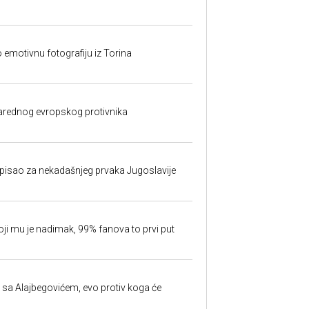
o emotivnu fotografiju iz Torina
rednog evropskog protivnika
isao za nekadašnjeg prvaka Jugoslavije
oji mu je nadimak, 99% fanova to prvi put
 sa Alajbegovićem, evo protiv koga će