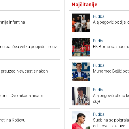
Najčitanije
Fudbal
nija Infantina
Alajbegović podijeli
Fudbal
enerbahčeu veliku pobjedu protiv
FK Borac saznao na
Fudbal
ija preuzeo Newcastle nakon
Muhamed Bešić potp
Fudbal
bzonu: Ovo nikada nisam
Alajbegović otkrio k
čuje
Fudbal
rati na Koševu
Sudbina se poigrala
debitovati za Juve