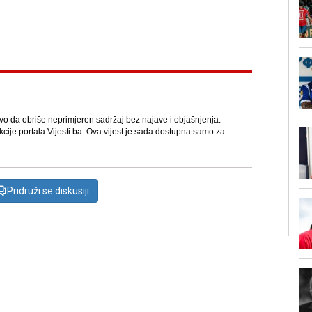
avo da obriše neprimjeren sadržaj bez najave i objašnjenja.
kcije portala Vijesti.ba. Ova vijest je sada dostupna samo za
Pridruži se diskusiji