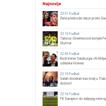
Najnovije
23:51
Fudbal
Žene predvode otpor protiv Gian
23:10
Fudbal
Talisca i Greenwood donijeli F
Sturma
22:45
Fudbal
Bivši trener Salzburga i Al-Ahl
odlaska Howea
22:19
Fudbal
Salah dočekan kao kralj u Tra
doživio!
22:16
Fudbal
FK Sarajevo do daljnjeg neće ig