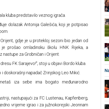
ala kluba predstavilo veznog igrača.
uje dolazak Antonija Galešića, koji je potpisao
ubom.
Orijent, gdje je u protekloj sezoni bio jedan od
ić je prošao omladinsku školu HNK Rijeka, a
z nastupe za Grobničan i Orijent.
dresu FK Sarajevo!", stoji u objavi Bordo kluba.
Na
 i doskorašnji napadač Zrinjskog Leo Mikić.
ogometaš iza sebe ima bogato međunarodno
ustriji, nastupajući za FC Lustenau, Kapfenberg,
 jedno vrijeme igrao i za južnokorejski Jeonnam