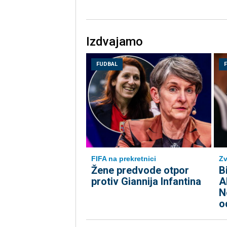
Izdvajamo
FUDBAL
FIFA na prekretnici
Zv
Žene predvode otpor
B
protiv Giannija Infantina
A
N
o