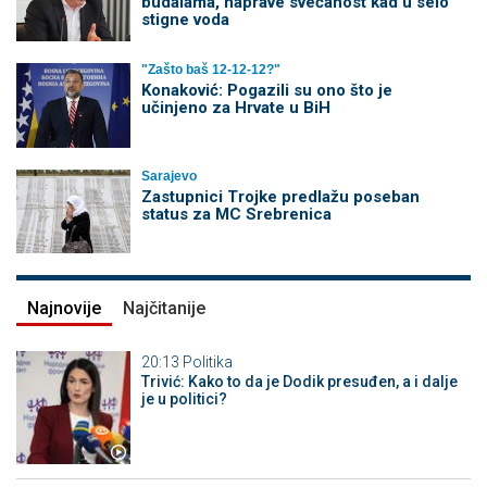
budalama, naprave svečanost kad u selo
stigne voda
"Zašto baš 12-12-12?"
Konaković: Pogazili su ono što je
učinjeno za Hrvate u BiH
Sarajevo
Zastupnici Trojke predlažu poseban
status za MC Srebrenica
Najnovije
Najčitanije
20:13
Politika
Trivić: Kako to da je Dodik presuđen, a i dalje
je u politici?