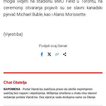
mogla vidjeti na stadionu BMO Field u Torontu, na
ceremoniji otvaranja pojavili su se slavni kanadski
pjevač Michael Buble, kao i Alanis Morissette.
(Vijesti.ba)
Podijeli ovaj članak
Facebook
X
Kopiraj link
Više
Chat čitatelja
NAPOMENA
- Portal Vijesti.ba zadržava pravo da obriše neprimjeren
sadržaj bez najave i objašnjenja. Mišljenja iznešena u chatu nisu stavovi
redakcije portala Vijesti.ba. Ova vijest je sada dostupna samo za čitanje.