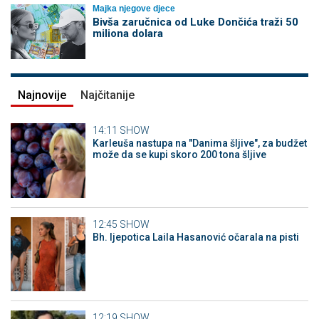
Majka njegove djece
Bivša zaručnica od Luke Dončića traži 50
miliona dolara
Najnovije
Najčitanije
14:11
SHOW
Karleuša nastupa na "Danima šljive", za budžet
može da se kupi skoro 200 tona šljive
12:45
SHOW
Bh. ljepotica Laila Hasanović očarala na pisti
12:19
SHOW