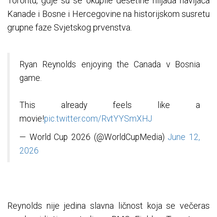
Torontu, gdje su se okupile desetine hiljada navijača
Kanade i Bosne i Hercegovine na historijskom susretu
grupne faze Svjetskog prvenstva.
Ryan Reynolds enjoying the Canada v Bosnia
game.
This already feels like a
movie!
pic.twitter.com/RvtYYSmXHJ
— World Cup 2026 (@WorldCupMedia)
June 12,
2026
Reynolds nije jedina slavna ličnost koja se večeras