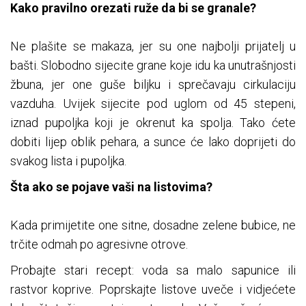
Kako pravilno orezati ruže da bi se granale?
Ne plašite se makaza, jer su one najbolji prijatelj u
bašti. Slobodno sijecite grane koje idu ka unutrašnjosti
žbuna, jer one guše biljku i sprečavaju cirkulaciju
vazduha. Uvijek sijecite pod uglom od 45 stepeni,
iznad pupoljka koji je okrenut ka spolja. Tako ćete
dobiti lijep oblik pehara, a sunce će lako doprijeti do
svakog lista i pupoljka.
Šta ako se pojave vaši na listovima?
Kada primijetite one sitne, dosadne zelene bubice, ne
trčite odmah po agresivne otrove.
Probajte stari recept: voda sa malo sapunice ili
rastvor koprive. Poprskajte listove uveče i vidjećete