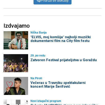
Pridruži se diskusiji
Izdvajamo
Niška Banja
"ELVIS, moj komšija" najbolji muzički
dokumentarni film na City film festu
29. po redu
Zatvoren Festival prijateljstva u Goraždu
Na Piroti
Večeras u Travniku spektakularni
koncert Marije Šerifović
Novi izlagački program