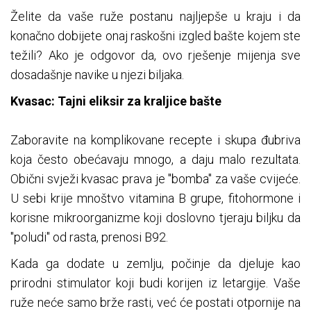
Želite da vaše ruže postanu najljepše u kraju i da
konačno dobijete onaj raskošni izgled bašte kojem ste
težili? Ako je odgovor da, ovo rješenje mijenja sve
dosadašnje navike u njezi biljaka.
Kvasac: Tajni eliksir za kraljice bašte
Zaboravite na komplikovane recepte i skupa đubriva
koja često obećavaju mnogo, a daju malo rezultata.
Obični svježi kvasac prava je "bomba" za vaše cvijeće.
U sebi krije mnoštvo vitamina B grupe, fitohormone i
korisne mikroorganizme koji doslovno tjeraju biljku da
"poludi" od rasta, prenosi B92.
Kada ga dodate u zemlju, počinje da djeluje kao
prirodni stimulator koji budi korijen iz letargije. Vaše
ruže neće samo brže rasti, već će postati otpornije na