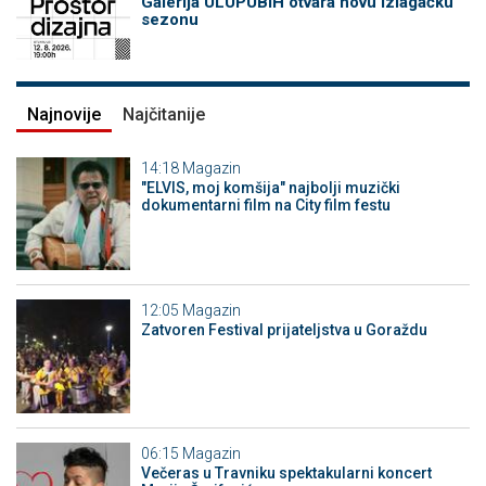
Galerija ULUPUBiH otvara novu izlagačku
sezonu
Najnovije
Najčitanije
14:18
Magazin
"ELVIS, moj komšija" najbolji muzički
dokumentarni film na City film festu
12:05
Magazin
Zatvoren Festival prijateljstva u Goraždu
06:15
Magazin
Večeras u Travniku spektakularni koncert