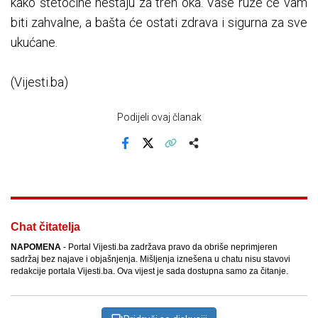
kako štetočine nestaju za tren oka. Vaše ruže će vam
biti zahvalne, a bašta će ostati zdrava i sigurna za sve
ukućane.
(Vijesti.ba)
Podijeli ovaj članak
Facebook
X
Kopiraj link
Više
Chat čitatelja
NAPOMENA
- Portal Vijesti.ba zadržava pravo da obriše neprimjeren
sadržaj bez najave i objašnjenja. Mišljenja iznešena u chatu nisu stavovi
redakcije portala Vijesti.ba. Ova vijest je sada dostupna samo za čitanje.