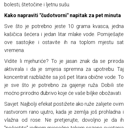
bolesti, štetočine i ljetnu sušu.
Kako napraviti "čudotvorni" napitak za pet minuta
Sve što je potrebno jeste 10 grama kvasca, jedna
kašičica šećera i jedan litar mlake vode. Pomiješajte
ove sastojke i ostavite ih na toplom mjestu sat
vremena.
Vidite li mjehuriće? To je jasan znak da se priroda
aktivirala i da je smjesa spremna za upotrebu. Taj
koncentrat razblažite sa još pet litara obične vode. To
je sve što je potrebno za gajenje ruža. Dobili ste
moćno prirodno đubrivo koje će vaše biljke obožavati.
Savjet: Najbolji efekat postižete ako ruže zalijete ovim
rastvorom rano ujutro, kada je zemlja još prohladna i
vlažna od rose. Ne pretjerujte, dovoljno je da ih
"počastite" jednom mjesečno tokom sezone cvjetanja