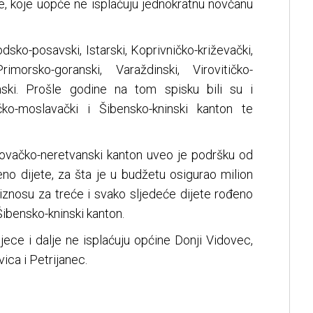
e, koje uopće ne isplaćuju jednokratnu novčanu
dsko-posavski, Istarski, Koprivničko-križevački,
rimorsko-goranski, Varaždinski, Virovitičko-
mski. Prošle godine na tom spisku bili su i
čko-moslavački i Šibensko-kninski kanton te
ovačko-neretvanski kanton uveo je podršku od
no dijete, za šta je u budžetu osigurao milion
znosu za treće i svako sljedeće dijete rođeno
 Šibensko-kninski kanton.
ece i dalje ne isplaćuju općine Donji Vidovec,
ica i Petrijanec.