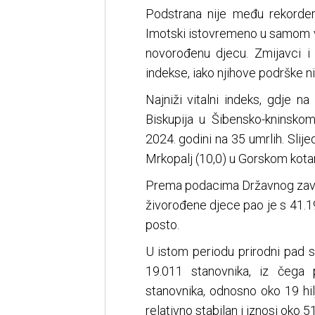
Podstrana nije među rekorde
Imotski istovremeno u samom vr
novorođenu djecu. Zmijavci i
indekse, iako njihove podrške 
Najniži vitalni indeks, gdje na
Biskupija u Šibensko-kninsko
2024. godini na 35 umrlih. Slije
Mrkopalj (10,0) u Gorskom kotar
Prema podacima Državnog zavod
živorođene djece pao je s 41.1
posto.
U istom periodu prirodni pad 
19.011 stanovnika, iz čega
stanovnika, odnosno oko 19 hil
relativno stabilan i iznosi oko 5