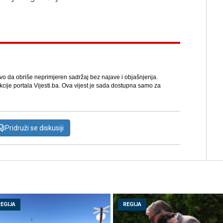
avo da obriše neprimjeren sadržaj bez najave i objašnjenja.
kcije portala Vijesti.ba. Ova vijest je sada dostupna samo za
Pridruži se diskusiji
REGIJA
REGIJA