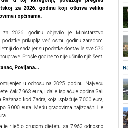
skoj za 2026. godinu koji otkriva velike
ovima i općinama.
 za 2026. godinu objavilo je Ministarstvo
oje podatke prikuplja već osmu godinu zaredom.
etniji do sada jer su podatke dostavile sve 576
mouprave. Prošle godine to nije učinilo njih šest.
žanac, Povljana...
Na
romijenjen u odnosu na 2025. godinu. Najveću
te, čak 7.963 eura, i dalje isplaćuje općina Sali
 Ražanac kod Zadra, koja isplaćuje 7.000 eura,
 po 3.000 eura. Među gradovima najizdašniji je
ra.
da je riječ o drugom djetetu, sa 7.963 odnosno