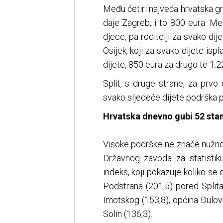
Među četiri najveća hrvatska g
daje Zagreb, i to 800 eura. M
djece, pa roditelji za svako dije
Osijek, koji za svako dijete is
dijete, 850 eura za drugo te 1.2
Split, s druge strane, za prvo 
svako sljedeće dijete podrška p
Hrvatska dnevno gubi 52 sta
Visoke podrške ne znače nužno 
Državnog zavoda za statistiku
indeks, koji pokazuje koliko se
Podstrana (201,5) pored Splita
Imotskog (153,8), općina Đulov
Solin (136,3).