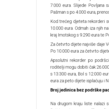
7.000 eura. Slijede Povljana 
Pašman s po 4.000 eura, prenos
Kod trećeg djeteta rekorderi su
10.000 eura. Odmah iza njih na
kraj Imotskog s 9.290 eura te P
Za četvrto dijete najviše daje Ve
Po 10.000 eura za četvrto dijet
Apsolutni rekorder po podršci
roditelji mogu dobiti čak 26.00
s 13.300 eura, Bol s 12.000 eu
eura za peto dijete isplaćuju i N
Broj jedinica bez podrške pao
Na drugom kraju liste nalazi 