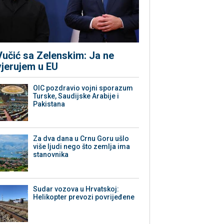
Vučić sa Zelenskim: Ja ne
vjerujem u EU
OIC pozdravio vojni sporazum
Turske, Saudijske Arabije i
Pakistana
Za dva dana u Crnu Goru ušlo
više ljudi nego što zemlja ima
stanovnika
Sudar vozova u Hrvatskoj:
Helikopter prevozi povrijeđene