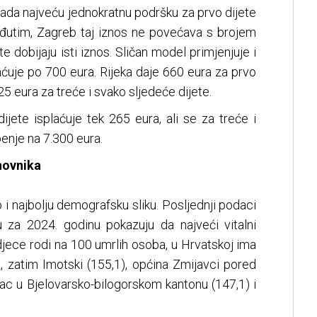
rada najveću jednokratnu podršku za prvo dijete
eđutim, Zagreb taj iznos ne povećava s brojem
te dobijaju isti iznos. Sličan model primjenjuje i
plaćuje po 700 eura. Rijeka daje 660 eura za prvo
25 eura za treće i svako sljedeće dijete.
dijete isplaćuje tek 265 eura, ali se za treće i
enje na 7.300 eura.
novnika
i najbolju demografsku sliku. Posljednji podaci
 za 2024. godinu pokazuju da najveći vitalni
 djece rodi na 100 umrlih osoba, u Hrvatskoj ima
, zatim Imotski (155,1), općina Zmijavci pored
ac u Bjelovarsko-bilogorskom kantonu (147,1) i