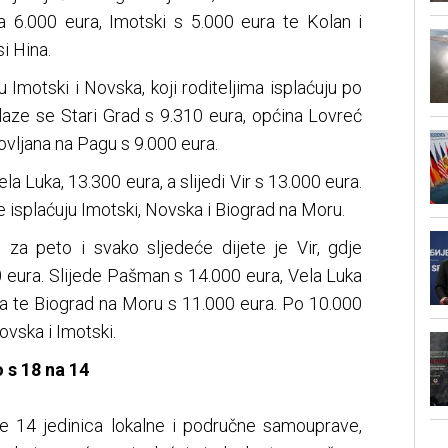
sa 6.000 eura, Imotski s 5.000 eura te Kolan i
i Hina.
 Imotski i Novska, koji roditeljima isplaćuju po
laze se Stari Grad s 9.310 eura, općina Lovreć
ovljana na Pagu s 9.000 eura.
la Luka, 13.300 eura, a slijedi Vir s 13.000 eura.
e isplaćuju Imotski, Novska i Biograd na Moru.
 za peto i svako sljedeće dijete je Vir, gdje
0 eura. Slijede Pašman s 14.000 eura, Vela Luka
ra te Biograd na Moru s 11.000 eura. Po 10.000
ovska i Imotski.
 s 18 na 14
se 14 jedinica lokalne i područne samouprave,