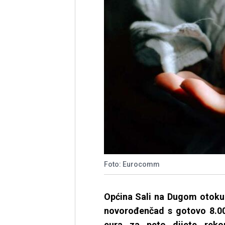
Foto: Eurocomm
Općina Sali na Dugom otoku
novorođenčad s gotovo 8.000
eura za peto dijete rekor