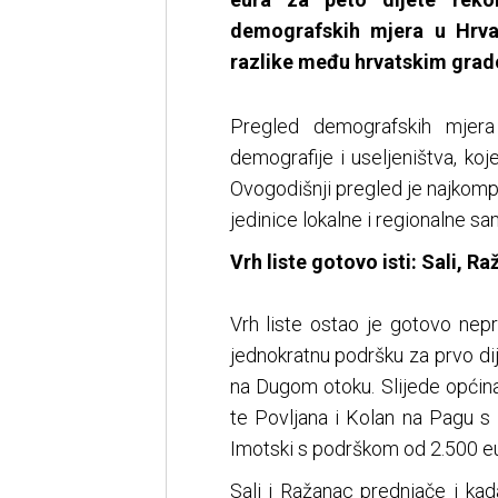
demografskih mjera u Hrvat
razlike među hrvatskim grad
Pregled demografskih mjera
demografije i useljeništva, k
Ovogodišnji pregled je najkompl
jedinice lokalne i regionalne sa
Vrh liste gotovo isti: Sali, Ra
Vrh liste ostao je gotovo nep
jednokratnu podršku za prvo dije
na Dugom otoku. Slijede općina
te Povljana i Kolan na Pagu s
Imotski s podrškom od 2.500 eu
Sali i Ražanac prednjače i ka