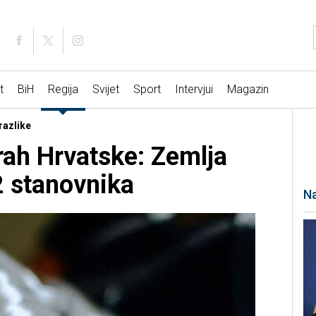
t
BiH
Regija
Svijet
Sport
Intervjui
Magazin
razlike
ah Hrvatske: Zemlja
 stanovnika
Na