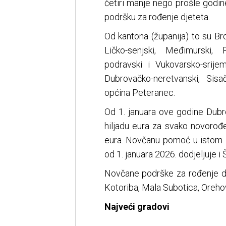
četiri manje nego prošle godin
podršku za rođenje djeteta.
Od kantona (županija) to su Bro
Ličko-senjski, Međimurski, P
podravski i Vukovarsko-srije
Dubrovačko-neretvanski, Sisa
općina Peteranec.
Od 1. januara ove godine Dubr
hiljadu eura za svako novorođe
eura. Novčanu pomoć u istom i
od 1. januara 2026. dodjeljuje i
Novčane podrške za rođenje dj
Kotoriba, Mala Subotica, Orehov
Najveći gradovi