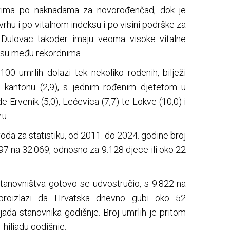
rima po naknadama za novorođenčad, dok je
hu i po vitalnom indeksu i po visini podrške za
 Đulovac također imaju veoma visoke vitalne
nisu među rekordnima.
 100 umrlih dolazi tek nekoliko rođenih, bilježi
m kantonu (2,9), s jednim rođenim djetetom u
de Ervenik (5,0), Lećevica (7,7) te Lokve (10,0) i
u.
a za statistiku, od 2011. do 2024. godine broj
97 na 32.069, odnosno za 9.128 djece ili oko 22
stanovništva gotovo se udvostručio, s 9.822 na
 proizlazi da Hrvatska dnevno gubi oko 52
jada stanovnika godišnje. Broj umrlih je pritom
1 hiljadu godišnje.