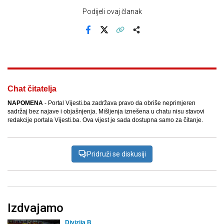
Podijeli ovaj članak
Facebook
X
Kopiraj link
Više
Chat čitatelja
NAPOMENA
- Portal Vijesti.ba zadržava pravo da obriše neprimjeren
sadržaj bez najave i objašnjenja. Mišljenja iznešena u chatu nisu stavovi
redakcije portala Vijesti.ba. Ova vijest je sada dostupna samo za čitanje.
Pridruži se diskusiji
Izdvajamo
Divizija B