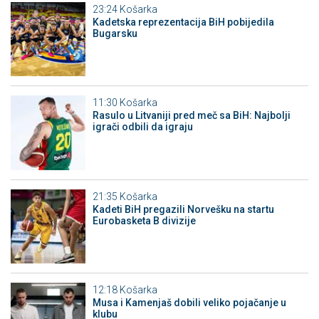
23:24
Košarka
Kadetska reprezentacija BiH pobijedila
Bugarsku
11:30
Košarka
Rasulo u Litvaniji pred meč sa BiH: Najbolji
igrači odbili da igraju
21:35
Košarka
Kadeti BiH pregazili Norvešku na startu
Eurobasketa B divizije
12:18
Košarka
Musa i Kamenjaš dobili veliko pojačanje u
klubu